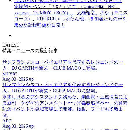
【MOVIE】あなたは「障がい」についてどう思う？
実験的イベント「！⇄！」にて、Campanella、NEI、
xiangyu、TOMMY（BOY）、 大橋裕之、さや（テニス
コーツ）、FUCKER＋しずたん他、 参加者たちの声を
集めた記録映像が公開！
LATEST
特集・ニュースの最新記事
サンフランシスコ・ベイエリアを代表するレジェンドの一
人、DJ GARTHが新栄・CLUB MAGOに登場。
MUSIC
Aug 03. 2026 up
サンフランシスコ・ベイエリアを代表するレジェンドの一
人、DJ GARTHが新栄・CLUB MAGOに登場。
水木しげるのアシスタントを務めた、劇画家・土屋慎吾によ
る新刊「ゲゲゲのアシスタント〜つげ義春追悼本〜」の発売
記念イベントが金城市場にて開催。物販、フードも多数出
店。
ART
Aug 03. 2026 up