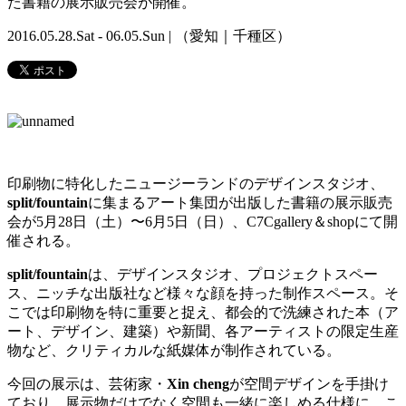
た書籍の展示販売会が開催。
2016.05.28.Sat - 06.05.Sun | （愛知｜千種区）
印刷物に特化したニュージーランドのデザインスタジオ、
split/fountain
に集まるアート集団が出版した書籍の展示販売
会が5月28日（土）〜6月5日（日）、C7Cgallery＆shopにて開
催される。
split/fountain
は、デザインスタジオ、プロジェクトスペー
ス、ニッチな出版社など様々な顔を持った制作スペース。そ
こでは印刷物を特に重要と捉え、都会的で洗練された本（ア
ート、デザイン、建築）や新聞、各アーティストの限定生産
物など、クリティカルな紙媒体が制作されている。
今回の展示は、芸術家・
Xin cheng
が空間デザインを手掛け
ており、展示物だけでなく空間も一緒に楽しめる仕様に。こ