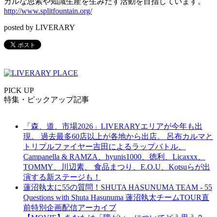
カルな思索や知識生産を生みだす活動を目指しています。
http://www.splitfountain.org/
posted by LIVERARY
PICK UP
特集・ピックアップ記事
「森、道、市場2026」LIVERARYエリアが今年も出
現。 過去最多60店以上が各地から出店。 呂布カルマと
トリプルファイヤー吉田によるラップバトル、
Campanella & RAMZA、hyunis1000、徳利、Licaxxx、
TOMMY、川辺素、 食品まつり、E.O.U、Kotsuらが出
演する新ステージも！
蓮沼執太に55の質問！SHUTA HASUNUMA TEAM - 55
Questions with Shuta Hasunuma 蓮沼執太チームTOUR直
前特別企画配信アーカイブ