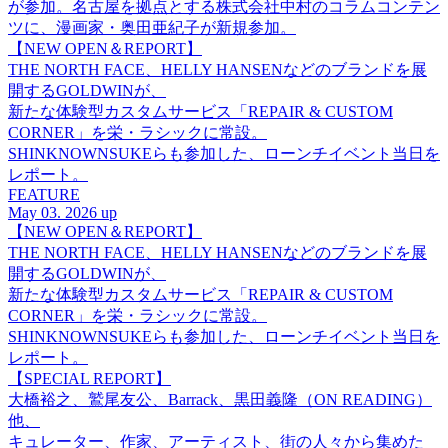
が参加。名古屋を拠点とする株式会社中村のコラムコンテン
ツに、漫画家・奥田亜紀子が新規参加。
【NEW OPEN＆REPORT】
THE NORTH FACE、HELLY HANSENなどのブランドを展
開するGOLDWINが、
新たな体験型カスタムサービス「REPAIR & CUSTOM
CORNER」を栄・ラシックに常設。
SHINKNOWNSUKEらも参加した、ローンチイベント当日を
レポート。
FEATURE
May 03. 2026 up
【NEW OPEN＆REPORT】
THE NORTH FACE、HELLY HANSENなどのブランドを展
開するGOLDWINが、
新たな体験型カスタムサービス「REPAIR & CUSTOM
CORNER」を栄・ラシックに常設。
SHINKNOWNSUKEらも参加した、ローンチイベント当日を
レポート。
【SPECIAL REPORT】
大橋裕之、鷲尾友公、Barrack、黒田義隆（ON READING）
他、
キュレーター、作家、アーティスト、街の人々から集めた