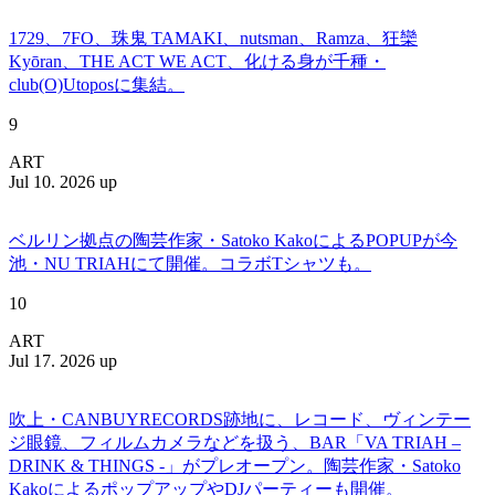
1729、7FO、珠鬼 TAMAKI、nutsman、Ramza、狂欒
Kyōran、THE ACT WE ACT、化ける身が千種・
club(O)Utoposに集結。
9
ART
Jul 10. 2026 up
ベルリン拠点の陶芸作家・Satoko KakoによるPOPUPが今
池・NU TRIAHにて開催。コラボTシャツも。
10
ART
Jul 17. 2026 up
吹上・CANBUYRECORDS跡地に、レコード、ヴィンテー
ジ眼鏡、フィルムカメラなどを扱う、BAR「VA TRIAH –
DRINK & THINGS -」がプレオープン。陶芸作家・Satoko
KakoによるポップアップやDJパーティーも開催。