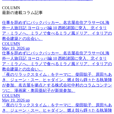
COLUMN
最新の連載コラム記事
仕事を辞めずにバックパッカー。名古屋在住アラサーOL海
外一人旅日記 ヨーロッパ編 10 西欧諸国に突入、北イタリ
ア・ミラノへ。ミラノで食べるミラノ風ドリア、イタリアの
教会建築との出会い。
COLUMN
May 19. 2026 up
仕事を辞めずにバックパッカー。名古屋在住アラサーOL海
外一人旅日記 ヨーロッパ編 10 西欧諸国に突入、北イタリ
ア・ミラノへ。ミラノで食べるミラノ風ドリア、イタリアの
教会建築との出会い。
「夜のリラックスタイム」をテーマに、柴田聡子、原田ちあ
き、ジェーン・スー、ヒャダイン、燃え殻ら錚々たる執筆陣
が参加。名古屋を拠点とする株式会社中村のコラムコンテン
ツに、漫画家・奥田亜紀子が新規参加。
COLUMN
May 19. 2026 up
「夜のリラックスタイム」をテーマに、柴田聡子、原田ちあ
き、ジェーン・スー、ヒャダイン、燃え殻ら錚々たる執筆陣