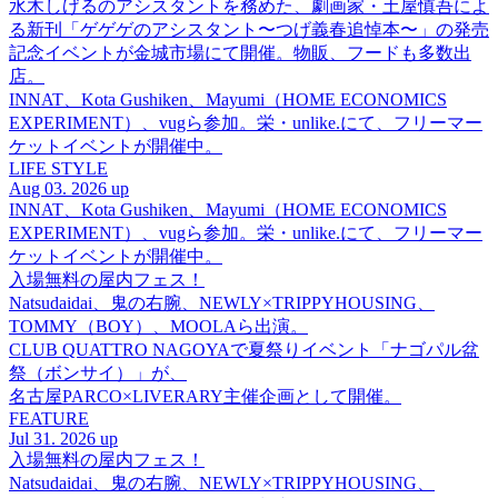
水木しげるのアシスタントを務めた、劇画家・土屋慎吾によ
る新刊「ゲゲゲのアシスタント〜つげ義春追悼本〜」の発売
記念イベントが金城市場にて開催。物販、フードも多数出
店。
INNAT、Kota Gushiken、Mayumi（HOME ECONOMICS
EXPERIMENT）、vugら参加。栄・unlike.にて、フリーマー
ケットイベントが開催中。
LIFE STYLE
Aug 03. 2026 up
INNAT、Kota Gushiken、Mayumi（HOME ECONOMICS
EXPERIMENT）、vugら参加。栄・unlike.にて、フリーマー
ケットイベントが開催中。
入場無料の屋内フェス！
Natsudaidai、鬼の右腕、NEWLY×TRIPPYHOUSING、
TOMMY（BOY）、MOOLAら出演。
CLUB QUATTRO NAGOYAで夏祭りイベント「ナゴパル盆
祭（ボンサイ）」が、
名古屋PARCO×LIVERARY主催企画として開催。
FEATURE
Jul 31. 2026 up
入場無料の屋内フェス！
Natsudaidai、鬼の右腕、NEWLY×TRIPPYHOUSING、