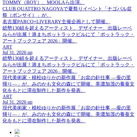
TOMMY（BOY）、MOOLAら出演。
CLUB QUATTRO NAGOYAで夏祭りイベント「ナゴパル盆
祭（ボンサイ）」が、
名古屋PARCO×LIVERARY主催企画として開催。
総勢130組を超えるアーティスト、デザイナー、出版レーベ
ルらが出展！港まちポットラックビルにて「ポットラック・
アートブックフェア 2026」開催。
ART
Jul 31. 2026 up
総勢130組を超えるアーティスト、デザイナー、出版レーベ
ルらが出展！港まちポットラックビルにて「ポットラック・
アートブックフェア 2026」開催。
現代美術家・植松ゆりかの新作展「お盆の針仕事 ―蚕の里
帰り―」が、みのかも文化の森にて開催。美濃加茂の養蚕文
化をもとに滞在制作した新作を発表。
ART
Jul 31. 2026 up
現代美術家・植松ゆりかの新作展「お盆の針仕事 ―蚕の里
帰り―」が、みのかも文化の森にて開催。美濃加茂の養蚕文
化をもとに滞在制作した新作を発表。