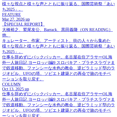
様々な視点と様々な声とともに振り返る、国際芸術祭「あい
ち2025」。
FEATURE
Mar 27. 2026 up
【SPECIAL REPORT】
大橋裕之、鷲尾友公、Barrack、黒田義隆（ON READING）
他、
キュレーター、作家、アーティスト、街の人々から集めた
様々な視点と様々な声とともに振り返る、国際芸術祭「あい
ち2025」。
仕事を辞めずにバックパッカー。名古屋在住アラサーOL海
外一人旅日記 ヨーロッパ編9 スロバキア・ブラチスラヴァま
で鉄道移動。ファンシーな水色の教会、逆ピラミッド型のラ
ジオビル、UFOの塔。ソビエト建築との再会で旅のモチベ
ーションを取り戻す。
COLUMN
Oct 13. 2025 up
仕事を辞めずにバックパッカー。名古屋在住アラサーOL海
外一人旅日記 ヨーロッパ編9 スロバキア・ブラチスラヴァま
で鉄道移動。ファンシーな水色の教会、逆ピラミッド型のラ
ジオビル、UFOの塔。ソビエト建築との再会で旅のモチベ
ーションを取り戻す。