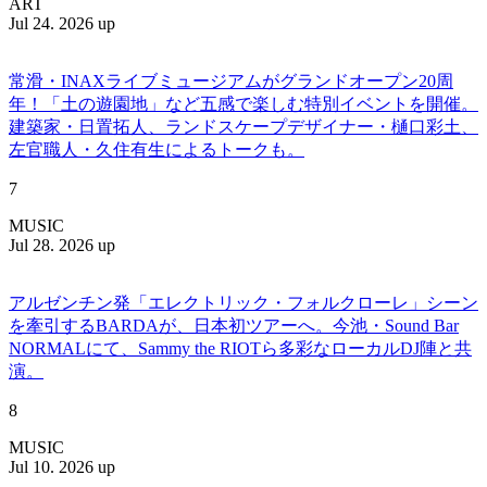
ART
Jul 24. 2026 up
常滑・INAXライブミュージアムがグランドオープン20周
年！「土の遊園地」など五感で楽しむ特別イベントを開催。
建築家・日置拓人、ランドスケープデザイナー・樋口彩土、
左官職人・久住有生によるトークも。
7
MUSIC
Jul 28. 2026 up
アルゼンチン発「エレクトリック・フォルクローレ」シーン
を牽引するBARDAが、日本初ツアーへ。今池・Sound Bar
NORMALにて、Sammy the RIOTら多彩なローカルDJ陣と共
演。
8
MUSIC
Jul 10. 2026 up