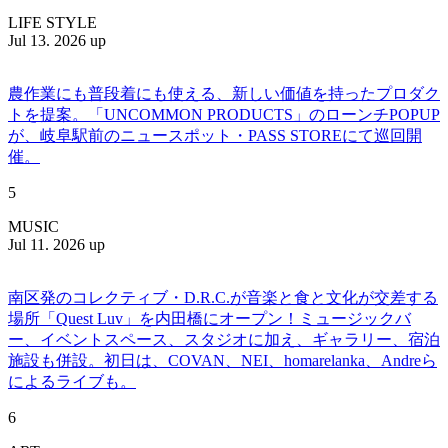
LIFE STYLE
Jul 13. 2026 up
農作業にも普段着にも使える、新しい価値を持ったプロダク
トを提案。「UNCOMMON PRODUCTS」のローンチPOPUP
が、岐阜駅前のニュースポット・PASS STOREにて巡回開
催。
5
MUSIC
Jul 11. 2026 up
南区発のコレクティブ・D.R.C.が⾳楽と⾷と⽂化が交差する
場所「Quest Luv」を内田橋にオープン！ミュージックバ
ー、イベントスペース、スタジオに加え、ギャラリー、宿泊
施設も併設。初日は、COVAN、NEI、homarelanka、Andreら
によるライブも。
6