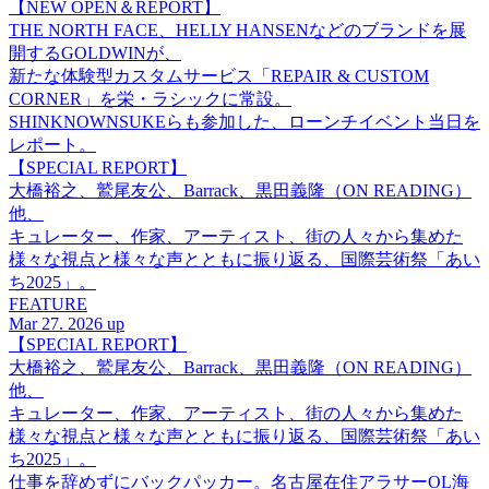
【NEW OPEN＆REPORT】
THE NORTH FACE、HELLY HANSENなどのブランドを展
開するGOLDWINが、
新たな体験型カスタムサービス「REPAIR & CUSTOM
CORNER」を栄・ラシックに常設。
SHINKNOWNSUKEらも参加した、ローンチイベント当日を
レポート。
【SPECIAL REPORT】
大橋裕之、鷲尾友公、Barrack、黒田義隆（ON READING）
他、
キュレーター、作家、アーティスト、街の人々から集めた
様々な視点と様々な声とともに振り返る、国際芸術祭「あい
ち2025」。
FEATURE
Mar 27. 2026 up
【SPECIAL REPORT】
大橋裕之、鷲尾友公、Barrack、黒田義隆（ON READING）
他、
キュレーター、作家、アーティスト、街の人々から集めた
様々な視点と様々な声とともに振り返る、国際芸術祭「あい
ち2025」。
仕事を辞めずにバックパッカー。名古屋在住アラサーOL海