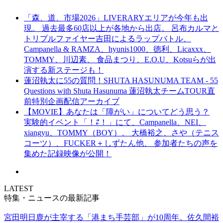
「森、道、市場2026」LIVERARYエリアが今年も出
現。 過去最多60店以上が各地から出店。 呂布カルマと
トリプルファイヤー吉田によるラップバトル、
Campanella & RAMZA、hyunis1000、徳利、Licaxxx、
TOMMY、川辺素、 食品まつり、E.O.U、Kotsuらが出
演する新ステージも！
蓮沼執太に55の質問！SHUTA HASUNUMA TEAM - 55
Questions with Shuta Hasunuma 蓮沼執太チームTOUR直
前特別企画配信アーカイブ
【MOVIE】あなたは「障がい」についてどう思う？
実験的イベント「！⇄！」にて、Campanella、NEI、
xiangyu、TOMMY（BOY）、 大橋裕之、さや（テニス
コーツ）、FUCKER＋しずたん他、 参加者たちの声を
集めた記録映像が公開！
LATEST
特集・ニュースの最新記事
宮田明日鹿が主宰する「港まち手芸部」が10周年。佐久間裕