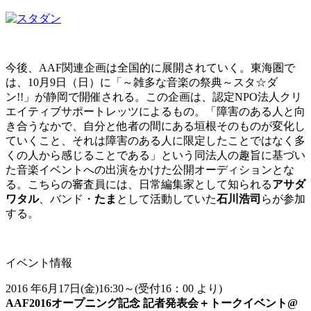
今後、AAF関連企画は全国的に展開されていく。東海圏で
は、10月9日（日）に「～雑多な音楽の祭典～スタ☆ダ
ン!!」が静岡で開催される。この企画は、認定NPO法人クリ
エイティブサポートレッツによるもの。「障害のある人と向
き合うなかで、自分と他者の間にある垣根そのものが変化し
ていくこと、それは障害のある人に限定したことではなく多
くの人から感じることである」という同法人の趣旨に基づい
た音楽イベントへの出演をかけた公開オーディションとな
る。こちらの審査員には、日常編集家として知られる
アサダ
ワタル
、バンド・
たま
として活動していた
石川浩司
らが参加
する。
イベント情報
2016 年6月17日(金)16:30～(受付16：00 より)
AAF2016オープニング記念 記者発表会＋トークイベント@