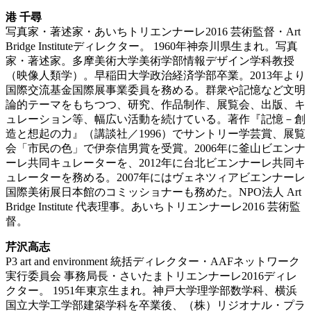
港 千尋
写真家・著述家・あいちトリエンナーレ2016 芸術監督・Art
Bridge Instituteディレクター。 1960年神奈川県生まれ。写真
家・著述家。多摩美術大学美術学部情報デザイン学科教授
（映像人類学）。早稲田大学政治経済学部卒業。2013年より
国際交流基金国際展事業委員を務める。群衆や記憶など文明
論的テーマをもちつつ、研究、作品制作、展覧会、出版、キ
ュレーション等、幅広い活動を続けている。著作『記憶－創
造と想起の力』（講談社／1996）でサントリー学芸賞、展覧
会「市民の色」で伊奈信男賞を受賞。2006年に釜山ビエンナ
ーレ共同キュレーターを、2012年に台北ビエンナーレ共同キ
ュレーターを務める。2007年にはヴェネツィアビエンナーレ
国際美術展日本館のコミッショナーも務めた。NPO法人 Art
Bridge Institute 代表理事。あいちトリエンナーレ2016 芸術監
督。
芹沢高志
P3 art and environment 統括ディレクター・AAFネットワーク
実行委員会 事務局長・さいたまトリエンナーレ2016ディレ
クター。 1951年東京生まれ。神戸大学理学部数学科、横浜
国立大学工学部建築学科を卒業後、（株）リジオナル・プラ