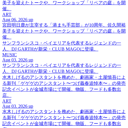
美子を迎えたトークや、ワークショップ「リペアの庭」を開
催。
ART
Aug 06. 2026 up
宮田明日鹿が主宰する「港まち手芸部」が10周年。佐久間裕
美子を迎えたトークや、ワークショップ「リペアの庭」を開
催。
サンフランシスコ・ベイエリアを代表するレジェンドの一
人、DJ GARTHが新栄・CLUB MAGOに登場。
MUSIC
Aug 03. 2026 up
サンフランシスコ・ベイエリアを代表するレジェンドの一
人、DJ GARTHが新栄・CLUB MAGOに登場。
水木しげるのアシスタントを務めた、劇画家・土屋慎吾によ
る新刊「ゲゲゲのアシスタント〜つげ義春追悼本〜」の発売
記念イベントが金城市場にて開催。物販、フードも多数出
店。
ART
Aug 03. 2026 up
水木しげるのアシスタントを務めた、劇画家・土屋慎吾によ
る新刊「ゲゲゲのアシスタント〜つげ義春追悼本〜」の発売
記念イベントが金城市場にて開催。物販、フードも多数出