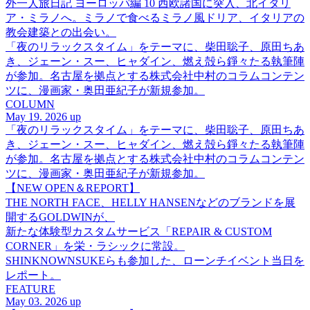
外一人旅日記 ヨーロッパ編 10 西欧諸国に突入、北イタリ
ア・ミラノへ。ミラノで食べるミラノ風ドリア、イタリアの
教会建築との出会い。
「夜のリラックスタイム」をテーマに、柴田聡子、原田ちあ
き、ジェーン・スー、ヒャダイン、燃え殻ら錚々たる執筆陣
が参加。名古屋を拠点とする株式会社中村のコラムコンテン
ツに、漫画家・奥田亜紀子が新規参加。
COLUMN
May 19. 2026 up
「夜のリラックスタイム」をテーマに、柴田聡子、原田ちあ
き、ジェーン・スー、ヒャダイン、燃え殻ら錚々たる執筆陣
が参加。名古屋を拠点とする株式会社中村のコラムコンテン
ツに、漫画家・奥田亜紀子が新規参加。
【NEW OPEN＆REPORT】
THE NORTH FACE、HELLY HANSENなどのブランドを展
開するGOLDWINが、
新たな体験型カスタムサービス「REPAIR & CUSTOM
CORNER」を栄・ラシックに常設。
SHINKNOWNSUKEらも参加した、ローンチイベント当日を
レポート。
FEATURE
May 03. 2026 up