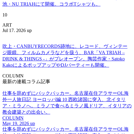
池・NU TRIAHにて開催。コラボTシャツも。
10
ART
Jul 17. 2026 up
吹上・CANBUYRECORDS跡地に、レコード、ヴィンテー
ジ眼鏡、フィルムカメラなどを扱う、BAR「VA TRIAH –
DRINK & THINGS -」がプレオープン。陶芸作家・Satoko
KakoによるポップアップやDJパーティーも開催。
COLUMN
最新の連載コラム記事
仕事を辞めずにバックパッカー。名古屋在住アラサーOL海
外一人旅日記 ヨーロッパ編 10 西欧諸国に突入、北イタリ
ア・ミラノへ。ミラノで食べるミラノ風ドリア、イタリアの
教会建築との出会い。
COLUMN
May 19. 2026 up
仕事を辞めずにバックパッカー。名古屋在住アラサーOL海