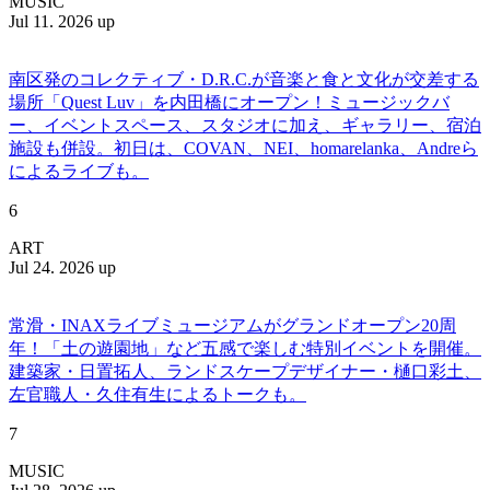
MUSIC
Jul 11. 2026 up
南区発のコレクティブ・D.R.C.が⾳楽と⾷と⽂化が交差する
場所「Quest Luv」を内田橋にオープン！ミュージックバ
ー、イベントスペース、スタジオに加え、ギャラリー、宿泊
施設も併設。初日は、COVAN、NEI、homarelanka、Andreら
によるライブも。
6
ART
Jul 24. 2026 up
常滑・INAXライブミュージアムがグランドオープン20周
年！「土の遊園地」など五感で楽しむ特別イベントを開催。
建築家・日置拓人、ランドスケープデザイナー・樋口彩土、
左官職人・久住有生によるトークも。
7
MUSIC