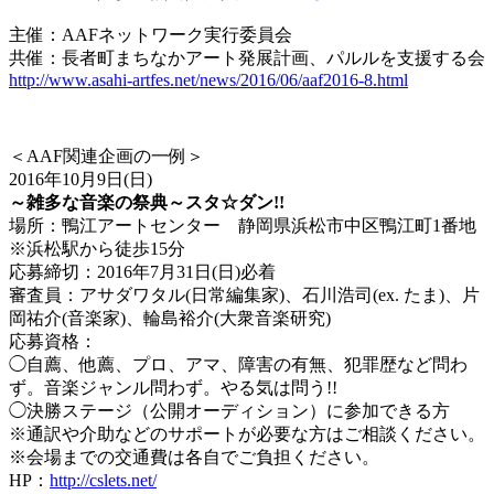
主催：AAFネットワーク実行委員会
共催：長者町まちなかアート発展計画、パルルを支援する会
http://www.asahi-artfes.net/news/2016/06/aaf2016-8.html
＜AAF関連企画の一例＞
2016年10月9日(日)
～雑多な音楽の祭典～スタ☆ダン!!
場所：鴨江アートセンター 静岡県浜松市中区鴨江町1番地
※浜松駅から徒歩15分
応募締切：2016年7月31日(日)必着
審査員：アサダワタル(日常編集家)、石川浩司(ex. たま)、片
岡祐介(音楽家)、輪島裕介(大衆音楽研究)
応募資格：
◯自薦、他薦、プロ、アマ、障害の有無、犯罪歴など問わ
ず。音楽ジャンル問わず。やる気は問う!!
◯決勝ステージ（公開オーディション）に参加できる方
※通訳や介助などのサポートが必要な方はご相談ください。
※会場までの交通費は各自でご負担ください。
HP：
http://cslets.net/