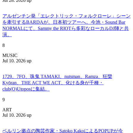
Jul 28. 2026 up
アルゼンチン発「エレクトリック・フォルクローレ」シーン
を牽引するBARDAが、日本初ツアーへ。今池・Sound Bar
NORMALにて、Sammy the RIOTら多彩なローカルDJ陣と共
演。
8
MUSIC
Jul 10. 2026 up
1729、7FO、珠鬼 TAMAKI、nutsman、Ramza、狂欒
Kyōran、THE ACT WE ACT、化ける身が千種・
club(O)Utoposに集結。
9
ART
Jul 10. 2026 up
ベルリン拠点の陶芸作家・Satoko KakoによるPOPUPが今