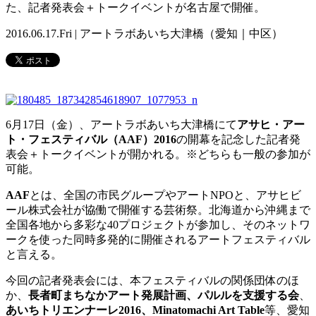
た、記者発表会＋トークイベントが名古屋で開催。
2016.06.17.Fri | アートラボあいち大津橋（愛知｜中区）
6月17日（金）、アートラボあいち大津橋にて
アサヒ・アー
ト・フェスティバル（AAF）2016
の開幕を記念した記者発
表会＋トークイベントが開かれる。※どちらも一般の参加が
可能。
AAF
とは、全国の市民グループやアートNPOと、アサヒビ
ール株式会社が協働で開催する芸術祭。
北海道から沖縄まで
全国各地から多彩な40プロジェクトが参加し
、
そのネットワ
ークを使った同時多発的に開催されるアートフェステ
ィバル
と言える。
今回の記者発表会には、本フェスティバルの関係団体のほ
か、
長者町まちなかアート発展計画、パルルを支援する会
、
あいちトリエンナーレ2016、Minatomachi Art Table
等、愛知