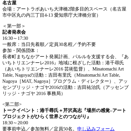
名古屋
会場：アートラボあいち大津橋2階多目的スペース（名古屋
市中区丸の内三丁目4-13 愛知県庁大津橋分室）
＜第一部＞
記者発表会
16:30～17:30
一般席：当日先着順／定員30名程／予約不要
参加・関係団体：
長者町まちなかアート発展計画、パルルを支援する会、『あ
いちトリエンナーレ2016』地域に根ざした活動：港千尋氏
（あいちトリエンナーレ2016 芸術監督）、Minatomachi Art
Table, Nagoyaの活動：吉田有里氏（Minatomachi Art Table,
Nagoya［MAT, Nagoya］プログラム・ディレクター）、アッ
センブリッジ・ナゴヤ2016の活動：吉田祐治氏（アッセンブ
リッジ・ナゴヤ 2016 事務局）
<第二部>
トークイベント：港千尋氏＋芹沢高志『場所の感覚–アート
プロジェクト
がひらく世界とのつながり』
18:30～20:00
要事前申込／参加無料／定員50名。
申し込みフォーム