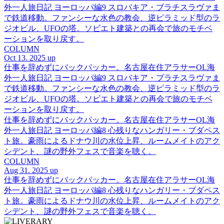
外一人旅日記 ヨーロッパ編9 スロバキア・ブラチスラヴァま
で鉄道移動。ファンシーな水色の教会、逆ピラミッド型のラ
ジオビル、UFOの塔。ソビエト建築との再会で旅のモチベ
ーションを取り戻す。
COLUMN
Oct 13. 2025 up
仕事を辞めずにバックパッカー。名古屋在住アラサーOL海
外一人旅日記 ヨーロッパ編9 スロバキア・ブラチスラヴァま
で鉄道移動。ファンシーな水色の教会、逆ピラミッド型のラ
ジオビル、UFOの塔。ソビエト建築との再会で旅のモチベ
ーションを取り戻す。
仕事を辞めずにバックパッカー。名古屋在住アラサーOL海
外一人旅日記 ヨーロッパ編8 心残りなハンガリー・ブダペス
ト旅。豪雨によるドナウ川の水位上昇、ルームメイトのアク
シデント、謎の野外フェスで音楽を聴く。
COLUMN
Aug 31. 2025 up
仕事を辞めずにバックパッカー。名古屋在住アラサーOL海
外一人旅日記 ヨーロッパ編8 心残りなハンガリー・ブダペス
ト旅。豪雨によるドナウ川の水位上昇、ルームメイトのアク
シデント、謎の野外フェスで音楽を聴く。