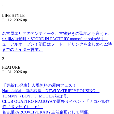
1
LIFE STYLE
Jul 12. 2026 up
名古屋エリアのアンティーク、古物好きの聖地とも言える、
中川区百船町・STORE IN FACTORY momofune sokoがリニ
ューアルオープン！初日はフード、ドリンクを楽しめる22時
までのナイター営業。
2
FEATURE
Jul 31. 2026 up
【更新TT発表】入場無料の屋内フェス！
Natsudaidai、鬼の右腕、NEWLY×TRIPPYHOUSING、
TOMMY（BOY）、MOOLAら出演。
CLUB QUATTRO NAGOYAで夏祭りイベント「ナゴパル盆
祭（ボンサイ）」が、
名古屋PARCO×LIVERARY主催企画として開催。