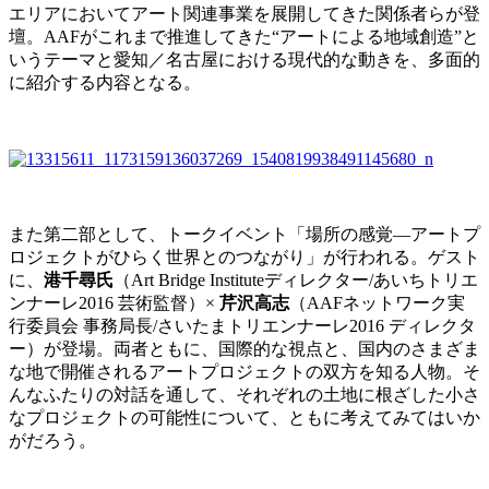
エリアにおいてアート関連事業を展開してきた関係者らが登
壇。AAFがこれまで推進してきた“アートによる地域創造”と
いうテーマと愛知／名古屋における現代的な動きを、多面的
に紹介する内容となる。
また第二部として、トークイベント「場所の感覚—アートプ
ロジェクトがひらく世界とのつながり」が行われる。ゲスト
に、
港千尋氏
（Art Bridge Instituteディレクター/あいちトリエ
ンナーレ2016 芸術監督）×
芹沢高志
（AAFネットワーク実
行委員会 事務局長/さいたまトリエンナーレ2016 ディレクタ
ー）が登場。両者ともに、国際的な視点と、国内のさまざま
な地で開催されるアートプロジェクトの双方を知る人物。そ
んなふたりの対話を通して、それぞれの土地に根ざした小さ
なプロジェクトの可能性について、ともに考えてみてはいか
がだろう。