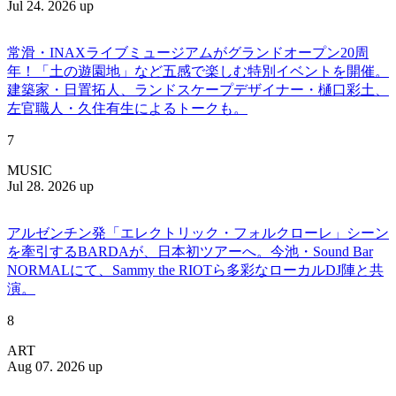
Jul 24. 2026 up
常滑・INAXライブミュージアムがグランドオープン20周
年！「土の遊園地」など五感で楽しむ特別イベントを開催。
建築家・日置拓人、ランドスケープデザイナー・樋口彩土、
左官職人・久住有生によるトークも。
7
MUSIC
Jul 28. 2026 up
アルゼンチン発「エレクトリック・フォルクローレ」シーン
を牽引するBARDAが、日本初ツアーへ。今池・Sound Bar
NORMALにて、Sammy the RIOTら多彩なローカルDJ陣と共
演。
8
ART
Aug 07. 2026 up