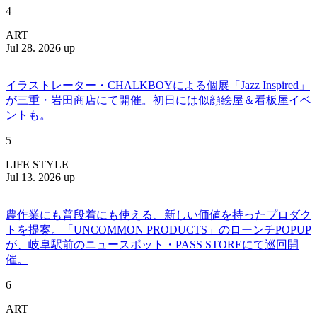
4
ART
Jul 28. 2026 up
イラストレーター・CHALKBOYによる個展「Jazz Inspired」
が三重・岩田商店にて開催。初日には似顔絵屋＆看板屋イベ
ントも。
5
LIFE STYLE
Jul 13. 2026 up
農作業にも普段着にも使える、新しい価値を持ったプロダク
トを提案。「UNCOMMON PRODUCTS」のローンチPOPUP
が、岐阜駅前のニュースポット・PASS STOREにて巡回開
催。
6
ART