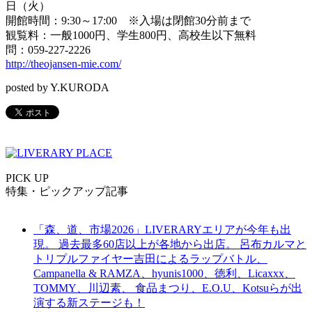
日（火）
開館時間：9:30～17:00 ※入場は閉館30分前まで
観覧料：一般1000円、学生800円、高校生以下無料
問：059-227-2226
http://theojansen-mie.com/
posted by Y.KURODA
PICK UP
特集・ピックアップ記事
「森、道、市場2026」LIVERARYエリアが今年も出
現。 過去最多60店以上が各地から出店。 呂布カルマと
トリプルファイヤー吉田によるラップバトル、
Campanella & RAMZA、hyunis1000、徳利、Licaxxx、
TOMMY、川辺素、 食品まつり、E.O.U、Kotsuらが出
演する新ステージも！