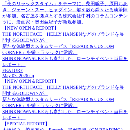
「夜のリラックスタイム」をテーマに、柴田聡子、原田ちあ
き、ジェーン・スー、ヒャダイン、燃え殻ら錚々たる執筆陣
が参加。名古屋を拠点とする株式会社中村のコラムコンテン
ツに、漫画家・奥田亜紀子が新規参加。
【NEW OPEN＆REPORT】
THE NORTH FACE、HELLY HANSENなどのブランドを展
開するGOLDWINが、
新たな体験型カスタムサービス「REPAIR & CUSTOM
CORNER」を栄・ラシックに常設。
SHINKNOWNSUKEらも参加した、ローンチイベント当日を
レポート。
FEATURE
May 03. 2026 up
【NEW OPEN＆REPORT】
THE NORTH FACE、HELLY HANSENなどのブランドを展
開するGOLDWINが、
新たな体験型カスタムサービス「REPAIR & CUSTOM
CORNER」を栄・ラシックに常設。
SHINKNOWNSUKEらも参加した、ローンチイベント当日を
レポート。
【SPECIAL REPORT】
大橋裕之、鷲尾友公、Barrack、黒田義隆（ON READING）