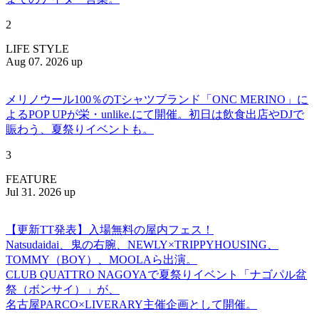
2
LIFE STYLE
Aug 07. 2026 up
メリノウール100％のTシャツブランド「ONC MERINO」に
よるPOP UPが栄・unlike.にて開催。初日は飲食出店やDJで
賑わう、夏祭りイベントも。
3
FEATURE
Jul 31. 2026 up
【更新TT発表】入場無料の屋内フェス！
Natsudaidai、鬼の右腕、NEWLY×TRIPPYHOUSING、
TOMMY（BOY）、MOOLAら出演。
CLUB QUATTRO NAGOYAで夏祭りイベント「ナゴパル盆
祭（ボンサイ）」が、
名古屋PARCO×LIVERARY主催企画として開催。