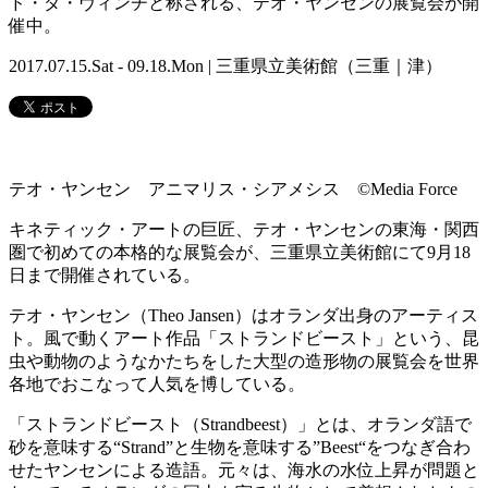
ド・ダ・ヴィンチと称される、テオ・ヤンセンの展覧会が開
催中。
2017.07.15.Sat - 09.18.Mon | 三重県立美術館（三重｜津）
テオ・ヤンセン アニマリス・シアメシス ©Media Force
キネティック・アートの巨匠、テオ・ヤンセンの東海・関西
圏で初めての本格的な展覧会が、三重県立美術館にて9月18
日まで開催されている。
テオ・ヤンセン（Theo Jansen）はオランダ出身のアーティス
ト。風で動くアート作品「ストランドビースト」という、昆
虫や動物のようなかたちをした大型の造形物の展覧会を世界
各地でおこなって人気を博している。
「ストランドビースト（Strandbeest）」とは、オランダ語で
砂を意味する“Strand”と生物を意味する”Beest“をつなぎ合わ
せたヤンセンによる造語。元々は、海水の水位上昇が問題と