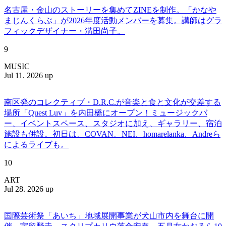
名古屋・金山のストーリーを集めてZINEを制作。「かなや
まじんくらぶ」が2026年度活動メンバーを募集。講師はグラ
フィックデザイナー・溝田尚子。
9
MUSIC
Jul 11. 2026 up
南区発のコレクティブ・D.R.C.が⾳楽と⾷と⽂化が交差する
場所「Quest Luv」を内田橋にオープン！ミュージックバ
ー、イベントスペース、スタジオに加え、ギャラリー、宿泊
施設も併設。初日は、COVAN、NEI、homarelanka、Andreら
によるライブも。
10
ART
Jul 28. 2026 up
国際芸術祭「あいち」地域展開事業が犬山市内を舞台に開