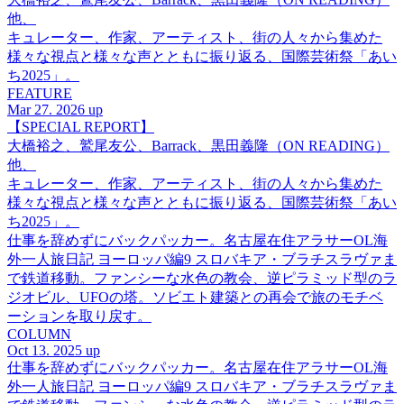
他、
キュレーター、作家、アーティスト、街の人々から集めた
様々な視点と様々な声とともに振り返る、国際芸術祭「あい
ち2025」。
FEATURE
Mar 27. 2026 up
【SPECIAL REPORT】
大橋裕之、鷲尾友公、Barrack、黒田義隆（ON READING）
他、
キュレーター、作家、アーティスト、街の人々から集めた
様々な視点と様々な声とともに振り返る、国際芸術祭「あい
ち2025」。
仕事を辞めずにバックパッカー。名古屋在住アラサーOL海
外一人旅日記 ヨーロッパ編9 スロバキア・ブラチスラヴァま
で鉄道移動。ファンシーな水色の教会、逆ピラミッド型のラ
ジオビル、UFOの塔。ソビエト建築との再会で旅のモチベ
ーションを取り戻す。
COLUMN
Oct 13. 2025 up
仕事を辞めずにバックパッカー。名古屋在住アラサーOL海
外一人旅日記 ヨーロッパ編9 スロバキア・ブラチスラヴァま