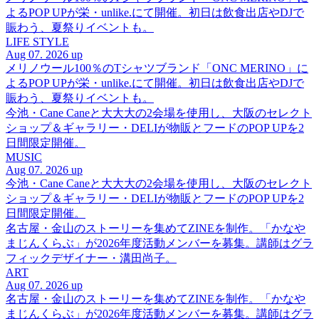
よるPOP UPが栄・unlike.にて開催。初日は飲食出店やDJで
賑わう、夏祭りイベントも。
LIFE STYLE
Aug 07. 2026 up
メリノウール100％のTシャツブランド「ONC MERINO」に
よるPOP UPが栄・unlike.にて開催。初日は飲食出店やDJで
賑わう、夏祭りイベントも。
今池・Cane Caneと大大大の2会場を使用し、大阪のセレクト
ショップ＆ギャラリー・DELIが物販とフードのPOP UPを2
日間限定開催。
MUSIC
Aug 07. 2026 up
今池・Cane Caneと大大大の2会場を使用し、大阪のセレクト
ショップ＆ギャラリー・DELIが物販とフードのPOP UPを2
日間限定開催。
名古屋・金山のストーリーを集めてZINEを制作。「かなや
まじんくらぶ」が2026年度活動メンバーを募集。講師はグラ
フィックデザイナー・溝田尚子。
ART
Aug 07. 2026 up
名古屋・金山のストーリーを集めてZINEを制作。「かなや
まじんくらぶ」が2026年度活動メンバーを募集。講師はグラ