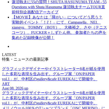
蓮沼執太に55の質問！SHUTA HASUNUMA TEAM - 55
Questions with Shuta Hasunuma 蓮沼執太チームTOUR直
前特別企画配信アーカイブ
【MOVIE】あなたは「障がい」についてどう思う？
実験的イベント「！⇄！」にて、Campanella、NEI、
xiangyu、TOMMY（BOY）、 大橋裕之、さや（テニス
コーツ）、FUCKER＋しずたん他、 参加者たちの声を
集めた記録映像が公開！
LATEST
特集・ニュースの最新記事
グラフィックデザイナーやイラストレーター8名が紙を使用
した多彩な表現を生み出す。グループ展「ON/PAPER
vol.1」が、中村区のgallery&cafe EUREKAにて開催中。
ART
Aug 08. 2026 up
グラフィックデザイナーやイラストレーター8名が紙を使用
した多彩な表現を生み出す。グループ展「ON/PAPER
vol.1」が、中村区のgallery&cafe EUREKAにて開催中。
メリノウール100％のTシャツブランド「ONC MERINO」に