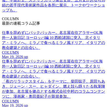
催。宇留野圭、スクリプカリウ落合安奈、五月女かおるら10
組の若手現代美術家作品を各所に展示。トークやワークショ
ップも。
COLUMN
最新の連載コラム記事
仕事を辞めずにバックパッカー。名古屋在住アラサーOL海
外一人旅日記 ヨーロッパ編 10 西欧諸国に突入、北イタリ
ア・ミラノへ。ミラノで食べるミラノ風ドリア、イタリアの
教会建築との出会い。
COLUMN
May 19. 2026 up
仕事を辞めずにバックパッカー。名古屋在住アラサーOL海
外一人旅日記 ヨーロッパ編 10 西欧諸国に突入、北イタリ
ア・ミラノへ。ミラノで食べるミラノ風ドリア、イタリアの
教会建築との出会い。
「夜のリラックスタイム」をテーマに、柴田聡子、原田ちあ
き、ジェーン・スー、ヒャダイン、燃え殻ら錚々たる執筆陣
が参加。名古屋を拠点とする株式会社中村のコラムコンテン
ツに、漫画家・奥田亜紀子が新規参加。
COLUMN
May 19. 2026 up