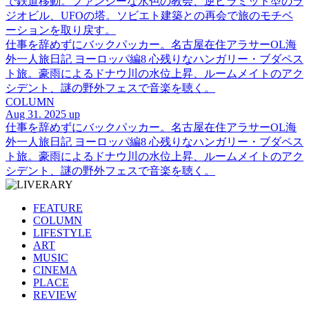
で鉄道移動。ファンシーな水色の教会、逆ピラミッド型のラ
ジオビル、UFOの塔。ソビエト建築との再会で旅のモチベ
ーションを取り戻す。
仕事を辞めずにバックパッカー。名古屋在住アラサーOL海
外一人旅日記 ヨーロッパ編8 心残りなハンガリー・ブダペス
ト旅。豪雨によるドナウ川の水位上昇、ルームメイトのアク
シデント、謎の野外フェスで音楽を聴く。
COLUMN
Aug 31. 2025 up
仕事を辞めずにバックパッカー。名古屋在住アラサーOL海
外一人旅日記 ヨーロッパ編8 心残りなハンガリー・ブダペス
ト旅。豪雨によるドナウ川の水位上昇、ルームメイトのアク
シデント、謎の野外フェスで音楽を聴く。
FEATURE
COLUMN
LIFESTYLE
ART
MUSIC
CINEMA
PLACE
REVIEW