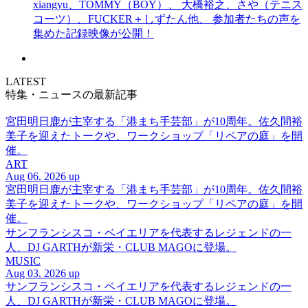
xiangyu、TOMMY（BOY）、 大橋裕之、さや（テニス
コーツ）、FUCKER＋しずたん他、 参加者たちの声を
集めた記録映像が公開！
LATEST
特集・ニュースの最新記事
宮田明日鹿が主宰する「港まち手芸部」が10周年。佐久間裕
美子を迎えたトークや、ワークショップ「リペアの庭」を開
催。
ART
Aug 06. 2026 up
宮田明日鹿が主宰する「港まち手芸部」が10周年。佐久間裕
美子を迎えたトークや、ワークショップ「リペアの庭」を開
催。
サンフランシスコ・ベイエリアを代表するレジェンドの一
人、DJ GARTHが新栄・CLUB MAGOに登場。
MUSIC
Aug 03. 2026 up
サンフランシスコ・ベイエリアを代表するレジェンドの一
人、DJ GARTHが新栄・CLUB MAGOに登場。