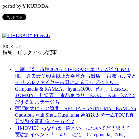
posted by Y.KURODA
PICK UP
特集・ピックアップ記事
「森、道、市場2026」LIVERARYエリアが今年も出
現。 過去最多60店以上が各地から出店。 呂布カルマと
トリプルファイヤー吉田によるラップバトル、
Campanella & RAMZA、hyunis1000、徳利、Licaxxx、
TOMMY、川辺素、 食品まつり、E.O.U、Kotsuらが出
演する新ステージも！
蓮沼執太に55の質問！SHUTA HASUNUMA TEAM - 55
Questions with Shuta Hasunuma 蓮沼執太チームTOUR直
前特別企画配信アーカイブ
【MOVIE】あなたは「障がい」についてどう思う？
実験的イベント「！⇄！」にて、Campanella、NEI、