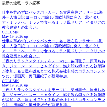
最新の連載コラム記事
仕事を辞めずにバックパッカー。名古屋在住アラサーOL海
外一人旅日記 ヨーロッパ編 10 西欧諸国に突入、北イタリ
ア・ミラノへ。ミラノで食べるミラノ風ドリア、イタリアの
教会建築との出会い。
COLUMN
May 19. 2026 up
仕事を辞めずにバックパッカー。名古屋在住アラサーOL海
外一人旅日記 ヨーロッパ編 10 西欧諸国に突入、北イタリ
ア・ミラノへ。ミラノで食べるミラノ風ドリア、イタリアの
教会建築との出会い。
「夜のリラックスタイム」をテーマに、柴田聡子、原田ちあ
き、ジェーン・スー、ヒャダイン、燃え殻ら錚々たる執筆陣
が参加。名古屋を拠点とする株式会社中村のコラムコンテン
ツに、漫画家・奥田亜紀子が新規参加。
COLUMN
May 19. 2026 up
「夜のリラックスタイム」をテーマに、柴田聡子、原田ちあ
き、ジェーン・スー、ヒャダイン、燃え殻ら錚々たる執筆陣
が参加。名古屋を拠点とする株式会社中村のコラムコンテン
ツに、漫画家・奥田亜紀子が新規参加。