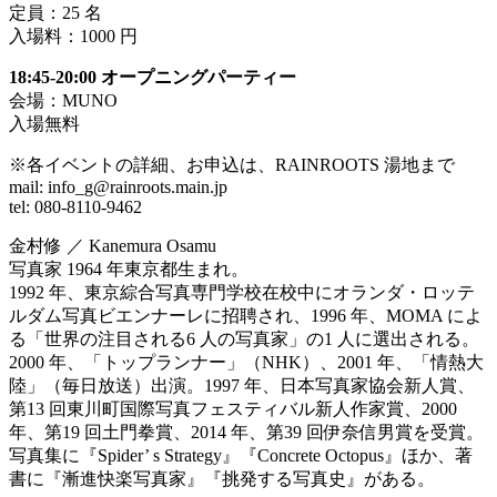
定員：25 名
入場料：1000 円
18:45-20:00 オープニングパーティー
会場：MUNO
入場無料
※各イベントの詳細、お申込は、RAINROOTS 湯地まで
mail: info_g@rainroots.main.jp
tel: 080-8110-9462
金村修 ／ Kanemura Osamu
写真家 1964 年東京都生まれ。
1992 年、東京綜合写真専門学校在校中にオランダ・ロッテ
ルダム写真ビエンナーレに招聘され、1996 年、MOMA によ
る「世界の注目される6 人の写真家」の1 人に選出される。
2000 年、「トップランナー」（NHK）、2001 年、「情熱大
陸」（毎日放送）出演。1997 年、日本写真家協会新人賞、
第13 回東川町国際写真フェスティバル新人作家賞、2000
年、第19 回土門拳賞、2014 年、第39 回伊奈信男賞を受賞。
写真集に『Spider’ s Strategy』『Concrete Octopus』ほか、著
書に『漸進快楽写真家』『挑発する写真史』がある。