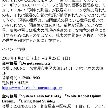
ン・ギッシュのクローズアップが当時の観客を困惑させ、リ
ュミエールの『列車の到着』が観客をパニック状態に陥れた
のも、それは観客の知覚の秩序が破壊されたからではないだ
ろうか。 現実の世界は、自閉症児の見ている世界に近いの
かもしれない。関連性が放棄され、断片が浮遊している世
界。映像や写真は現実の再現や映画のような知覚の秩序に奉
仕するためにあるのではなく、現実の世界を引き裂き、混沌
の世界を召喚するために存在する。
イベント情報
2018 年1 月27 日（土）～2 月25 日（日）
金村修展「Do not resuscitate」
会場：MUNO 名古屋市中区大須1-24-51 バウハウス大須
1F
営業時間：12:00-19:00
定休日：水曜日
https://www.facebook.com/munospace/
金村修展「System Crash for Hi-Fi」「White Rabbit Opium
Dream」「Living Dead Suside」
会場：RAINROOTS 名古屋市中区松原一丁目9−13 フラワ