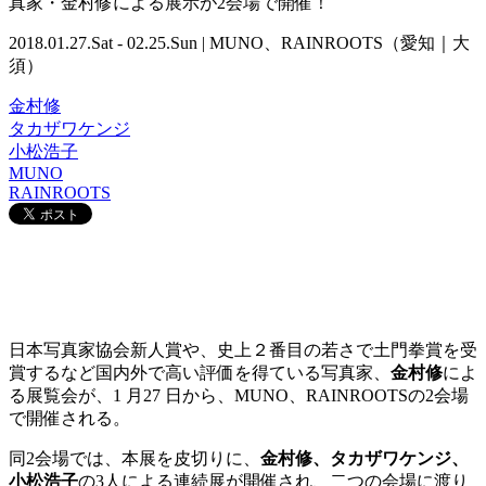
真家・金村修による展示が2会場で開催！
2018.01.27.Sat - 02.25.Sun | MUNO、RAINROOTS（愛知｜大
須）
金村修
タカザワケンジ
小松浩子
MUNO
RAINROOTS
日本写真家協会新人賞や、史上２番目の若さで土門拳賞を受
賞するなど国内外で高い評価を得ている写真家、
金村修
によ
る展覧会が、1 月27 日から、MUNO、RAINROOTSの2会場
で開催される。
同2会場では、本展を皮切りに、
金村修、タカザワケンジ、
小松浩子
の3人による連続展が開催され、二つの会場に渡り