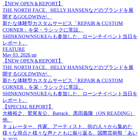
【NEW OPEN＆REPORT】
THE NORTH FACE、HELLY HANSENなどのブランドを展
開するGOLDWINが、
新たな体験型カスタムサービス「REPAIR & CUSTOM
CORNER」を栄・ラシックに常設。
SHINKNOWNSUKEらも参加した、ローンチイベント当日を
レポート。
FEATURE
May 03. 2026 up
【NEW OPEN＆REPORT】
THE NORTH FACE、HELLY HANSENなどのブランドを展
開するGOLDWINが、
新たな体験型カスタムサービス「REPAIR & CUSTOM
CORNER」を栄・ラシックに常設。
SHINKNOWNSUKEらも参加した、ローンチイベント当日を
レポート。
【SPECIAL REPORT】
大橋裕之、鷲尾友公、Barrack、黒田義隆（ON READING）
他、
キュレーター、作家、アーティスト、街の人々から集めた
様々な視点と様々な声とともに振り返る、国際芸術祭「あい
ち2025」。