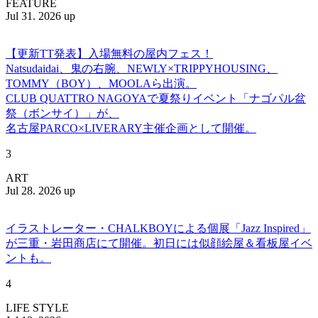
FEATURE
Jul 31. 2026 up
【更新TT発表】入場無料の屋内フェス！
Natsudaidai、鬼の右腕、NEWLY×TRIPPYHOUSING、
TOMMY（BOY）、MOOLAら出演。
CLUB QUATTRO NAGOYAで夏祭りイベント「ナゴパル盆
祭（ボンサイ）」が、
名古屋PARCO×LIVERARY主催企画として開催。
3
ART
Jul 28. 2026 up
イラストレーター・CHALKBOYによる個展「Jazz Inspired」
が三重・岩田商店にて開催。初日には似顔絵屋＆看板屋イベ
ントも。
4
LIFE STYLE