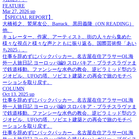
FEATURE
Mar 27. 2026 up
【SPECIAL REPORT】
大橋裕之、鷲尾友公、Barrack、黒田義隆（ON READING）
他、
キュレーター、作家、アーティスト、街の人々から集めた
様々な視点と様々な声とともに振り返る、国際芸術祭「あい
ち2025」。
仕事を辞めずにバックパッカー。名古屋在住アラサーOL海
外一人旅日記 ヨーロッパ編9 スロバキア・ブラチスラヴァま
で鉄道移動。ファンシーな水色の教会、逆ピラミッド型のラ
ジオビル、UFOの塔。ソビエト建築との再会で旅のモチベ
ーションを取り戻す。
COLUMN
Oct 13. 2025 up
仕事を辞めずにバックパッカー。名古屋在住アラサーOL海
外一人旅日記 ヨーロッパ編9 スロバキア・ブラチスラヴァま
で鉄道移動。ファンシーな水色の教会、逆ピラミッド型のラ
ジオビル、UFOの塔。ソビエト建築との再会で旅のモチベ
ーションを取り戻す。
仕事を辞めずにバックパッカー。名古屋在住アラサーOL海