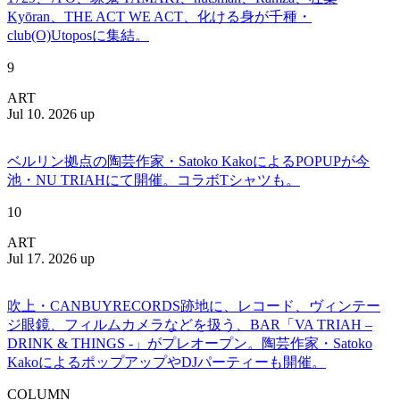
Kyōran、THE ACT WE ACT、化ける身が千種・
club(O)Utoposに集結。
9
ART
Jul 10. 2026 up
ベルリン拠点の陶芸作家・Satoko KakoによるPOPUPが今
池・NU TRIAHにて開催。コラボTシャツも。
10
ART
Jul 17. 2026 up
吹上・CANBUYRECORDS跡地に、レコード、ヴィンテー
ジ眼鏡、フィルムカメラなどを扱う、BAR「VA TRIAH –
DRINK & THINGS -」がプレオープン。陶芸作家・Satoko
KakoによるポップアップやDJパーティーも開催。
COLUMN