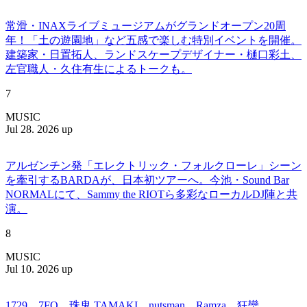
常滑・INAXライブミュージアムがグランドオープン20周
年！「土の遊園地」など五感で楽しむ特別イベントを開催。
建築家・日置拓人、ランドスケープデザイナー・樋口彩土、
左官職人・久住有生によるトークも。
7
MUSIC
Jul 28. 2026 up
アルゼンチン発「エレクトリック・フォルクローレ」シーン
を牽引するBARDAが、日本初ツアーへ。今池・Sound Bar
NORMALにて、Sammy the RIOTら多彩なローカルDJ陣と共
演。
8
MUSIC
Jul 10. 2026 up
1729、7FO、珠鬼 TAMAKI、nutsman、Ramza、狂欒