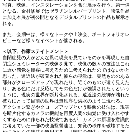
写真、映像、インスタレーションを含む展示を行う。第一弾
となる、金村修展ではゼラチンシルバープリント、映像作品
に加え本展が初公開となるデジタルプリントの作品も展示さ
れる。
また、会期中は、様々なトークや上映会、ポートフォリオレ
ビューなど様々なイベントが催される。
＜以下、作家ステイトメント＞
自閉症児の人がどんな風に現実を見ているのかを再現した自
閉症シュミレーターの映像を見て、映像の数々の技法はこれ
に近い感覚を観客に与えるために考えられたのではないかと
思った。遠近法が破棄された彼らの視覚は、突然もののある
部分がクローズアップで現れたり、近くのものが遠く見えた
り、ある色にだけ反応してその色だけが強調されたりという
ように、現実の世界が断片化される。遠近法の統御が壊れた
彼らにとって目前の世界は無秩序な洪水のように現れる。
アクション繋ぎやクローズアップという映像の技法は、現実
を断片化するカメラの機能を再度人間の知覚に受け入れやす
くするために作られた技法であるが、カメラの原理を意識的
に考えていた一部の映画監督達は、知覚の秩序を破壊するた
めにそれらの技法を使用する。『国民の創生』でのリリア