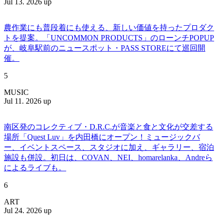
Jul 13. 2026 up
農作業にも普段着にも使える、新しい価値を持ったプロダク
トを提案。「UNCOMMON PRODUCTS」のローンチPOPUP
が、岐阜駅前のニュースポット・PASS STOREにて巡回開
催。
5
MUSIC
Jul 11. 2026 up
南区発のコレクティブ・D.R.C.が⾳楽と⾷と⽂化が交差する
場所「Quest Luv」を内田橋にオープン！ミュージックバ
ー、イベントスペース、スタジオに加え、ギャラリー、宿泊
施設も併設。初日は、COVAN、NEI、homarelanka、Andreら
によるライブも。
6
ART
Jul 24. 2026 up