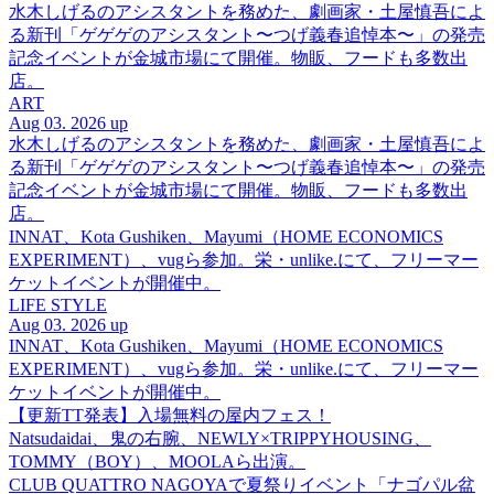
水木しげるのアシスタントを務めた、劇画家・土屋慎吾によ
る新刊「ゲゲゲのアシスタント〜つげ義春追悼本〜」の発売
記念イベントが金城市場にて開催。物販、フードも多数出
店。
ART
Aug 03. 2026 up
水木しげるのアシスタントを務めた、劇画家・土屋慎吾によ
る新刊「ゲゲゲのアシスタント〜つげ義春追悼本〜」の発売
記念イベントが金城市場にて開催。物販、フードも多数出
店。
INNAT、Kota Gushiken、Mayumi（HOME ECONOMICS
EXPERIMENT）、vugら参加。栄・unlike.にて、フリーマー
ケットイベントが開催中。
LIFE STYLE
Aug 03. 2026 up
INNAT、Kota Gushiken、Mayumi（HOME ECONOMICS
EXPERIMENT）、vugら参加。栄・unlike.にて、フリーマー
ケットイベントが開催中。
【更新TT発表】入場無料の屋内フェス！
Natsudaidai、鬼の右腕、NEWLY×TRIPPYHOUSING、
TOMMY（BOY）、MOOLAら出演。
CLUB QUATTRO NAGOYAで夏祭りイベント「ナゴパル盆