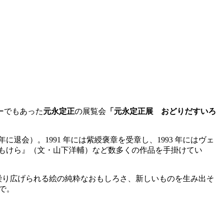
ーでもあった
元永定正
の展覧会
「元永定正展 おどりだすいろ
退会）。1991 年には紫綬褒章を受章し、1993 年にはヴェ
もけら』（文・山下洋輔）など数多くの作品を手掛けてい
繰り広げられる絵の純粋なおもしろさ、新しいものを生み出そ
で。