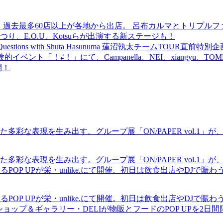
 過去最多60店以上が各地から出店。 呂布カルマとトリプルファイヤー
食品まつり、E.O.U、Kotsuらが出演する新ステージも！
uestions with Shuta Hasunuma 蓮沼執太チームTOUR直
ベント「！⇄！」にて、Campanella、NEI、xiangyu、
開！
現を生み出す。グループ展「ON/PAPER vol.1」が、中村区の
現を生み出す。グループ展「ON/PAPER vol.1」が、中村区の
るPOP UPが栄・unlike.にて開催。初日は飲食出店やDJで
るPOP UPが栄・unlike.にて開催。初日は飲食出店やDJで
ショップ＆ギャラリー・DELIが物販とフードのPOP UPを2日