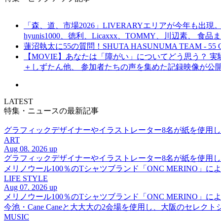
「森、道、市場2026」LIVERARYエリアが今年も出現。
hyunis1000、徳利、Licaxxx、TOMMY、川辺素、 
蓮沼執太に55の質問！SHUTA HASUNUMA TEAM - 55 Q
【MOVIE】あなたは「障がい」についてどう思う？ 実験的イ
＋しずたん他、 参加者たちの声を集めた記録映像が公
LATEST
特集・ニュースの最新記事
グラフィックデザイナーやイラストレーター8名が紙を使用した多彩な表
ART
Aug 08. 2026 up
グラフィックデザイナーやイラストレーター8名が紙を使用した多彩な表
メリノウール100％のTシャツブランド「ONC MERINO」によ
LIFE STYLE
Aug 07. 2026 up
メリノウール100％のTシャツブランド「ONC MERINO」によ
今池・Cane Caneと大大大の2会場を使用し、大阪のセレクト
MUSIC