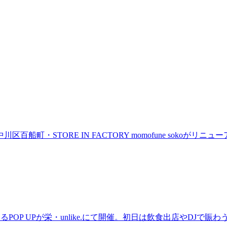
町・STORE IN FACTORY momofune sokoが
るPOP UPが栄・unlike.にて開催。初日は飲食出店やDJで