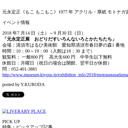
元永定正《もこ もこもこ》1977 年 アクリル・厚紙 モトナ
イベント情報
2018 年7 月14 日（土）～9 月30 日（日）
「元永定正展 おどりだすいろんないろとかたちたち」
会場：清須市はるひ美術館 愛知県清須市春日夢の森1 番地
時間：10：00～19：00（入館は18：30 まで）
観覧料： 一般800 円 高大生600 円 中学生以下無料
休館日：月曜日（祝日の場合は開館、翌平日が休館）
問：052-401-3881
http://www.museum-kiyosu.jp/exhibition_info/2018/motonagasadama
posted by Y.KURODA
PICK UP
特集・ピックアップ記事