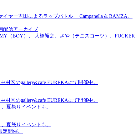
吉田によるラップバトル、 Campanella & RAMZA、
前特別企画配信アーカイブ
TOMMY（BOY）、 大橋裕之、さや（テニスコーツ）、FUCKER
gallery&cafe EUREKAにて開催中。
gallery&cafe EUREKAにて開催中。
賑わう、夏祭りイベントも。
賑わう、夏祭りイベントも。
間限定開催。