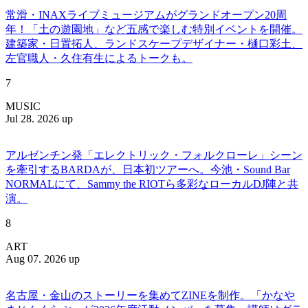
常滑・INAXライブミュージアムがグランドオープン20周
年！「土の遊園地」など五感で楽しむ特別イベントを開催。
建築家・日置拓人、ランドスケープデザイナー・樋口彩土、
左官職人・久住有生によるトークも。
7
MUSIC
Jul 28. 2026 up
アルゼンチン発「エレクトリック・フォルクローレ」シーン
を牽引するBARDAが、日本初ツアーへ。今池・Sound Bar
NORMALにて、Sammy the RIOTら多彩なローカルDJ陣と共
演。
8
ART
Aug 07. 2026 up
名古屋・金山のストーリーを集めてZINEを制作。「かなや