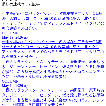
最新の連載コラム記事
仕事を辞めずにバックパッカー。名古屋在住アラサーOL海
外一人旅日記 ヨーロッパ編 10 西欧諸国に突入、北イタリ
ア・ミラノへ。ミラノで食べるミラノ風ドリア、イタリアの
教会建築との出会い。
COLUMN
May 19. 2026 up
仕事を辞めずにバックパッカー。名古屋在住アラサーOL海
外一人旅日記 ヨーロッパ編 10 西欧諸国に突入、北イタリ
ア・ミラノへ。ミラノで食べるミラノ風ドリア、イタリアの
教会建築との出会い。
「夜のリラックスタイム」をテーマに、柴田聡子、原田ちあ
き、ジェーン・スー、ヒャダイン、燃え殻ら錚々たる執筆陣
が参加。名古屋を拠点とする株式会社中村のコラムコンテン
ツに、漫画家・奥田亜紀子が新規参加。
COLUMN
May 19. 2026 up
「夜のリラックスタイム」をテーマに、柴田聡子、原田ちあ
き、ジェーン・スー、ヒャダイン、燃え殻ら錚々たる執筆陣
が参加。名古屋を拠点とする株式会社中村のコラムコンテン
ツに、漫画家・奥田亜紀子が新規参加。