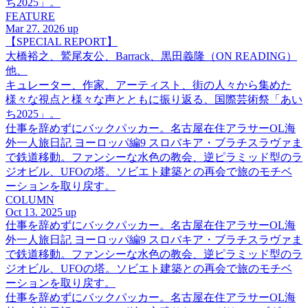
ち2025」。
FEATURE
Mar 27. 2026 up
【SPECIAL REPORT】
大橋裕之、鷲尾友公、Barrack、黒田義隆（ON READING）
他、
キュレーター、作家、アーティスト、街の人々から集めた
様々な視点と様々な声とともに振り返る、国際芸術祭「あい
ち2025」。
仕事を辞めずにバックパッカー。名古屋在住アラサーOL海
外一人旅日記 ヨーロッパ編9 スロバキア・ブラチスラヴァま
で鉄道移動。ファンシーな水色の教会、逆ピラミッド型のラ
ジオビル、UFOの塔。ソビエト建築との再会で旅のモチベ
ーションを取り戻す。
COLUMN
Oct 13. 2025 up
仕事を辞めずにバックパッカー。名古屋在住アラサーOL海
外一人旅日記 ヨーロッパ編9 スロバキア・ブラチスラヴァま
で鉄道移動。ファンシーな水色の教会、逆ピラミッド型のラ
ジオビル、UFOの塔。ソビエト建築との再会で旅のモチベ
ーションを取り戻す。
仕事を辞めずにバックパッカー。名古屋在住アラサーOL海