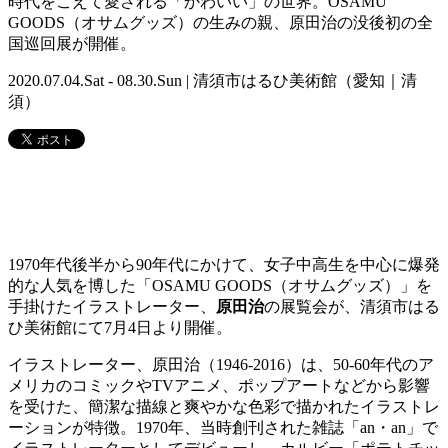
時代をこえて愛される「かわいい」の世界。OSAMU
GOODS（オサムグッズ）の生みの親、原田治の没後初の全
国巡回展が開催。
2020.07.04.Sat - 08.30.Sun | 清須市はるひ美術館（愛知｜清
須）
1970年代後半から90年代にかけて、女子中高生を中心に爆発
的な人気を博した「OSAMU GOODS（オサムグッズ）」を
手掛けたイラストレーター、
原田治
の展覧会が、清須市はる
ひ美術館にて7月4日より開催。
イラストレーター、原田治（1946-2016）は、50-60年代のア
メリカのコミックやTVアニメ、ポップアートなどから影響
を受けた、簡潔な描線と爽やかな色彩で描かれたイラストレ
ーションが特徴。1970年、当時創刊された雑誌「an・an」で