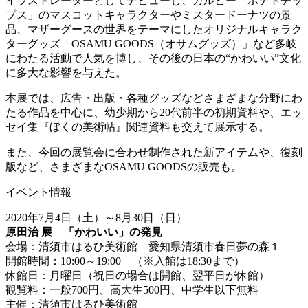
イラストレーターとしてデビューし、カルビー「ポテトチッ
プス」のマスコットキャラクターやミスタードーナツの景
品、マザーグースの世界をテーマにしたオリジナルキャラク
ターグッズ「OSAMU GOODS（オサムグッズ）」など多岐
にわたる活動で人気を博し、その後の日本の“かわいい”文化
に多大な影響を与えた。
本展では、広告・出版・各種グッズなどさまざまな分野にわ
たる作品を中心に、幼少期から20代前半の初期資料や、エッ
セイ集『ぼくの美術帖』関連資料も交えて展示する。
また、今回の展覧会に合わせ制作された新アイテムや、復刻
版など、さまざまなOSAMU GOODSの販売も。
イベント情報
2020年7月4日（土）～8月30日（日）
原田治 展 「かわいい」の発見
会場：清須市はるひ美術館 愛知県清須市春日夢の森１
開館時間：10:00～19:00 （※入館は18:30まで）
休館日：月曜日（祝日の場合は開館、翌平日が休館）
観覧料：一般700円、高大生500円、中学生以下無料
主催：清須市はるひ美術館