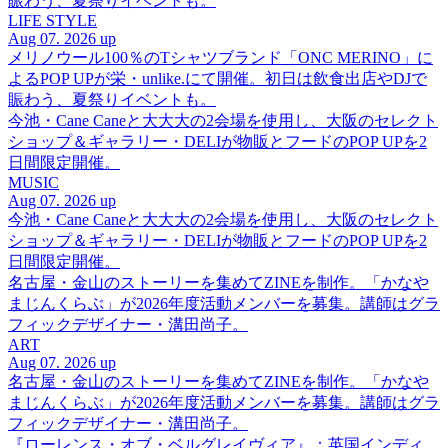
賑わう、夏祭りイベントも。
LIFE STYLE
Aug 07. 2026 up
メリノウール100％のTシャツブランド「ONC MERINO」に
よるPOP UPが栄・unlike.にて開催。初日は飲食出店やDJで
賑わう、夏祭りイベントも。
今池・Cane Caneと大大大の2会場を使用し、大阪のセレクト
ショップ＆ギャラリー・DELIが物販とフードのPOP UPを2
日間限定開催。
MUSIC
Aug 07. 2026 up
今池・Cane Caneと大大大の2会場を使用し、大阪のセレクト
ショップ＆ギャラリー・DELIが物販とフードのPOP UPを2
日間限定開催。
名古屋・金山のストーリーを集めてZINEを制作。「かなや
まじんくらぶ」が2026年度活動メンバーを募集。講師はグラ
フィックデザイナー・溝田尚子。
ART
Aug 07. 2026 up
名古屋・金山のストーリーを集めてZINEを制作。「かなや
まじんくらぶ」が2026年度活動メンバーを募集。講師はグラ
フィックデザイナー・溝田尚子。
『ローレンス・オブ・ベルグレイヴィア』：英国インディ