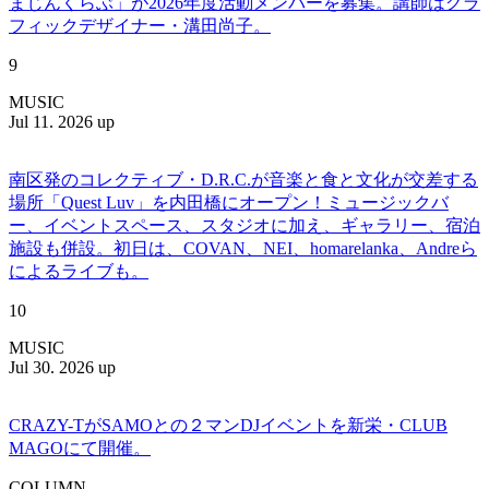
まじんくらぶ」が2026年度活動メンバーを募集。講師はグラ
フィックデザイナー・溝田尚子。
9
MUSIC
Jul 11. 2026 up
南区発のコレクティブ・D.R.C.が⾳楽と⾷と⽂化が交差する
場所「Quest Luv」を内田橋にオープン！ミュージックバ
ー、イベントスペース、スタジオに加え、ギャラリー、宿泊
施設も併設。初日は、COVAN、NEI、homarelanka、Andreら
によるライブも。
10
MUSIC
Jul 30. 2026 up
CRAZY-TがSAMOとの２マンDJイベントを新栄・CLUB
MAGOにて開催。
COLUMN