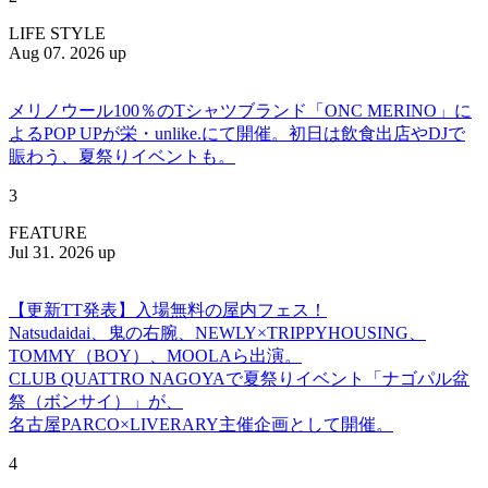
LIFE STYLE
Aug 07. 2026 up
メリノウール100％のTシャツブランド「ONC MERINO」に
よるPOP UPが栄・unlike.にて開催。初日は飲食出店やDJで
賑わう、夏祭りイベントも。
3
FEATURE
Jul 31. 2026 up
【更新TT発表】入場無料の屋内フェス！
Natsudaidai、鬼の右腕、NEWLY×TRIPPYHOUSING、
TOMMY（BOY）、MOOLAら出演。
CLUB QUATTRO NAGOYAで夏祭りイベント「ナゴパル盆
祭（ボンサイ）」が、
名古屋PARCO×LIVERARY主催企画として開催。
4