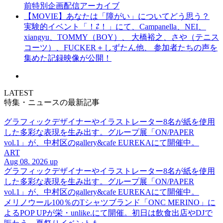
前特別企画配信アーカイブ
【MOVIE】あなたは「障がい」についてどう思う？
実験的イベント「！⇄！」にて、Campanella、NEI、
xiangyu、TOMMY（BOY）、 大橋裕之、さや（テニス
コーツ）、FUCKER＋しずたん他、 参加者たちの声を
集めた記録映像が公開！
LATEST
特集・ニュースの最新記事
グラフィックデザイナーやイラストレーター8名が紙を使用
した多彩な表現を生み出す。グループ展「ON/PAPER
vol.1」が、中村区のgallery&cafe EUREKAにて開催中。
ART
Aug 08. 2026 up
グラフィックデザイナーやイラストレーター8名が紙を使用
した多彩な表現を生み出す。グループ展「ON/PAPER
vol.1」が、中村区のgallery&cafe EUREKAにて開催中。
メリノウール100％のTシャツブランド「ONC MERINO」に
よるPOP UPが栄・unlike.にて開催。初日は飲食出店やDJで