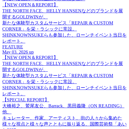
【NEW OPEN＆REPORT】
THE NORTH FACE、HELLY HANSENなどのブランドを展
開するGOLDWINが、
新たな体験型カスタムサービス「REPAIR & CUSTOM
CORNER」を栄・ラシックに常設。
SHINKNOWNSUKEらも参加した、ローンチイベント当日を
レポート。
FEATURE
May 03. 2026 up
【NEW OPEN＆REPORT】
THE NORTH FACE、HELLY HANSENなどのブランドを展
開するGOLDWINが、
新たな体験型カスタムサービス「REPAIR & CUSTOM
CORNER」を栄・ラシックに常設。
SHINKNOWNSUKEらも参加した、ローンチイベント当日を
レポート。
【SPECIAL REPORT】
大橋裕之、鷲尾友公、Barrack、黒田義隆（ON READING）
他、
キュレーター、作家、アーティスト、街の人々から集めた
様々な視点と様々な声とともに振り返る、国際芸術祭「あい