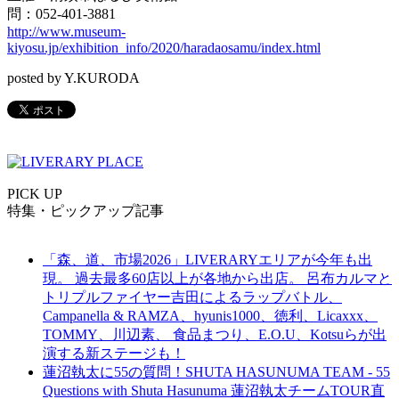
問：052-401-3881
http://www.museum-
kiyosu.jp/exhibition_info/2020/haradaosamu/index.html
posted by Y.KURODA
PICK UP
特集・ピックアップ記事
「森、道、市場2026」LIVERARYエリアが今年も出
現。 過去最多60店以上が各地から出店。 呂布カルマと
トリプルファイヤー吉田によるラップバトル、
Campanella & RAMZA、hyunis1000、徳利、Licaxxx、
TOMMY、川辺素、 食品まつり、E.O.U、Kotsuらが出
演する新ステージも！
蓮沼執太に55の質問！SHUTA HASUNUMA TEAM - 55
Questions with Shuta Hasunuma 蓮沼執太チームTOUR直