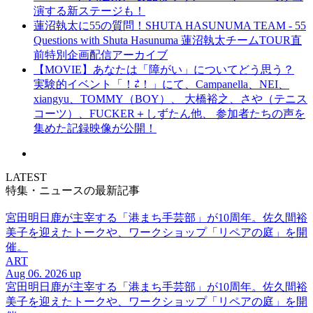
演する新ステージも！
蓮沼執太に55の質問！SHUTA HASUNUMA TEAM - 55
Questions with Shuta Hasunuma 蓮沼執太チームTOUR直
前特別企画配信アーカイブ
【MOVIE】あなたは「障がい」についてどう思う？
実験的イベント「！⇄！」にて、Campanella、NEI、
xiangyu、TOMMY（BOY）、 大橋裕之、さや（テニス
コーツ）、FUCKER＋しずたん他、 参加者たちの声を
集めた記録映像が公開！
LATEST
特集・ニュースの最新記事
宮田明日鹿が主宰する「港まち手芸部」が10周年。佐久間裕
美子を迎えたトークや、ワークショップ「リペアの庭」を開
催。
ART
Aug 06. 2026 up
宮田明日鹿が主宰する「港まち手芸部」が10周年。佐久間裕
美子を迎えたトークや、ワークショップ「リペアの庭」を開