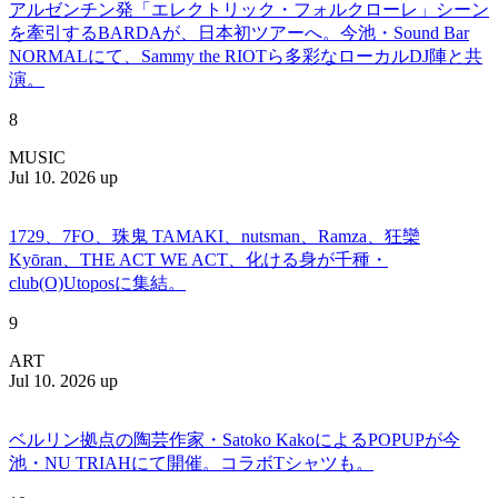
アルゼンチン発「エレクトリック・フォルクローレ」シーン
を牽引するBARDAが、日本初ツアーへ。今池・Sound Bar
NORMALにて、Sammy the RIOTら多彩なローカルDJ陣と共
演。
8
MUSIC
Jul 10. 2026 up
1729、7FO、珠鬼 TAMAKI、nutsman、Ramza、狂欒
Kyōran、THE ACT WE ACT、化ける身が千種・
club(O)Utoposに集結。
9
ART
Jul 10. 2026 up
ベルリン拠点の陶芸作家・Satoko KakoによるPOPUPが今
池・NU TRIAHにて開催。コラボTシャツも。