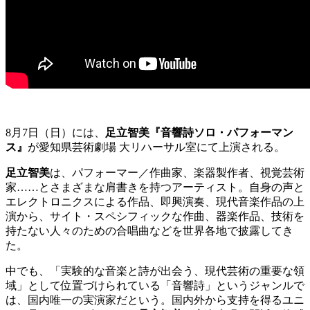
8⽉7⽇（⽇）には、
⾜⽴智美『⾳響詩ソロ・パフォーマン
ス』
が愛知県芸術劇場 ⼤リハーサル室にて上演される。
⾜⽴智美
は、パフォーマー／作曲家、楽器製作者、視覚芸術
家……とさまざまな肩書きを持つアーティスト。自身の声と
エレクトロニクスによる作品、即興演奏、現代音楽作品の上
演から、サイト・スペシフィックな作曲、器楽作品、技術を
持たない人々のための合唱曲などを世界各地で披露してき
た。
中でも、「実験的な⾳楽と詩が出会う、現代芸術の重要な領
域」として位置づけられている「⾳響詩」というジャンルで
は、国内唯⼀の実演家だという。国内外から支持を得るユニ