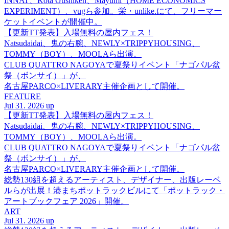
INNAT、Kota Gushiken、Mayumi（HOME ECONOMICS
EXPERIMENT）、vugら参加。栄・unlike.にて、フリーマー
ケットイベントが開催中。
【更新TT発表】入場無料の屋内フェス！
Natsudaidai、鬼の右腕、NEWLY×TRIPPYHOUSING、
TOMMY（BOY）、MOOLAら出演。
CLUB QUATTRO NAGOYAで夏祭りイベント「ナゴパル盆
祭（ボンサイ）」が、
名古屋PARCO×LIVERARY主催企画として開催。
FEATURE
Jul 31. 2026 up
【更新TT発表】入場無料の屋内フェス！
Natsudaidai、鬼の右腕、NEWLY×TRIPPYHOUSING、
TOMMY（BOY）、MOOLAら出演。
CLUB QUATTRO NAGOYAで夏祭りイベント「ナゴパル盆
祭（ボンサイ）」が、
名古屋PARCO×LIVERARY主催企画として開催。
総勢130組を超えるアーティスト、デザイナー、出版レーベ
ルらが出展！港まちポットラックビルにて「ポットラック・
アートブックフェア 2026」開催。
ART
Jul 31. 2026 up