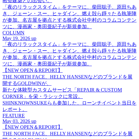
教会建築との出会い。
「夜のリラックスタイム」をテーマに、柴田聡子、原田ちあ
き、ジェーン・スー、ヒャダイン、燃え殻ら錚々たる執筆陣
が参加。名古屋を拠点とする株式会社中村のコラムコンテン
ツに、漫画家・奥田亜紀子が新規参加。
COLUMN
May 19. 2026 up
「夜のリラックスタイム」をテーマに、柴田聡子、原田ちあ
き、ジェーン・スー、ヒャダイン、燃え殻ら錚々たる執筆陣
が参加。名古屋を拠点とする株式会社中村のコラムコンテン
ツに、漫画家・奥田亜紀子が新規参加。
【NEW OPEN＆REPORT】
THE NORTH FACE、HELLY HANSENなどのブランドを展
開するGOLDWINが、
新たな体験型カスタムサービス「REPAIR & CUSTOM
CORNER」を栄・ラシックに常設。
SHINKNOWNSUKEらも参加した、ローンチイベント当日を
レポート。
FEATURE
May 03. 2026 up
【NEW OPEN＆REPORT】
THE NORTH FACE、HELLY HANSENなどのブランドを展