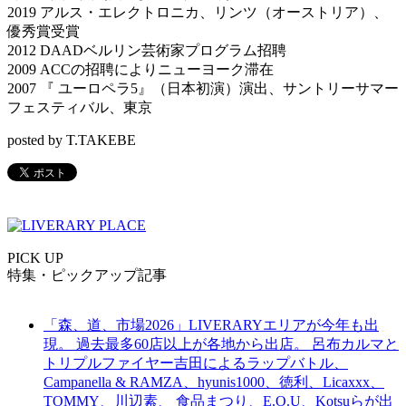
2019 アルス・エレクトロニカ、リンツ（オーストリア）、
優秀賞受賞
2012 DAADベルリン芸術家プログラム招聘
2009 ACCの招聘によりニューヨーク滞在
2007 『 ユーロペラ5』（日本初演）演出、サントリーサマー
フェスティバル、東京
posted by T.TAKEBE
PICK UP
特集・ピックアップ記事
「森、道、市場2026」LIVERARYエリアが今年も出
現。 過去最多60店以上が各地から出店。 呂布カルマと
トリプルファイヤー吉田によるラップバトル、
Campanella & RAMZA、hyunis1000、徳利、Licaxxx、
TOMMY、川辺素、 食品まつり、E.O.U、Kotsuらが出