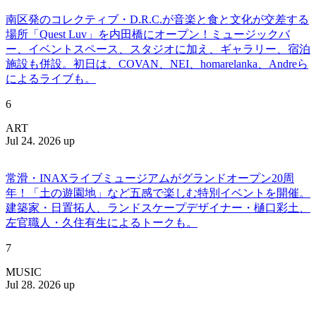
南区発のコレクティブ・D.R.C.が⾳楽と⾷と⽂化が交差する
場所「Quest Luv」を内田橋にオープン！ミュージックバ
ー、イベントスペース、スタジオに加え、ギャラリー、宿泊
施設も併設。初日は、COVAN、NEI、homarelanka、Andreら
によるライブも。
6
ART
Jul 24. 2026 up
常滑・INAXライブミュージアムがグランドオープン20周
年！「土の遊園地」など五感で楽しむ特別イベントを開催。
建築家・日置拓人、ランドスケープデザイナー・樋口彩土、
左官職人・久住有生によるトークも。
7
MUSIC
Jul 28. 2026 up