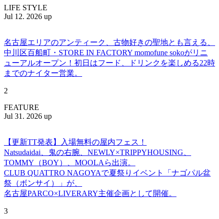
LIFE STYLE
Jul 12. 2026 up
名古屋エリアのアンティーク、古物好きの聖地とも言える、
中川区百船町・STORE IN FACTORY momofune sokoがリニ
ューアルオープン！初日はフード、ドリンクを楽しめる22時
までのナイター営業。
2
FEATURE
Jul 31. 2026 up
【更新TT発表】入場無料の屋内フェス！
Natsudaidai、鬼の右腕、NEWLY×TRIPPYHOUSING、
TOMMY（BOY）、MOOLAら出演。
CLUB QUATTRO NAGOYAで夏祭りイベント「ナゴパル盆
祭（ボンサイ）」が、
名古屋PARCO×LIVERARY主催企画として開催。
3