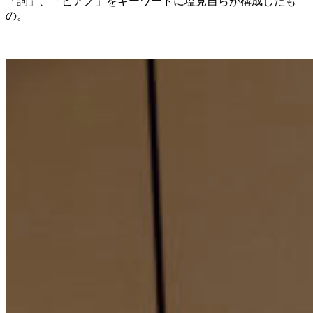
「詞」、「ピアノ」をキーワードに塩⾒⾃らが構成したも
の。