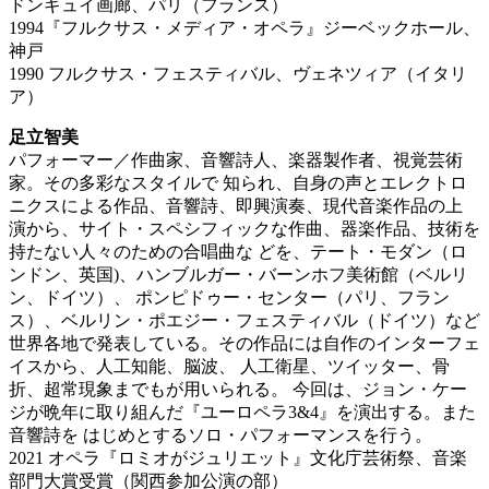
ドンギュイ画廊、パリ（フランス）
1994『フルクサス・メディア・オペラ』ジーベックホール、
神戸
1990 フルクサス・フェスティバル、ヴェネツィア（イタリ
ア）
足立智美
パフォーマー／作曲家、音響詩人、楽器製作者、視覚芸術
家。その多彩なスタイルで 知られ、自身の声とエレクトロ
ニクスによる作品、音響詩、即興演奏、現代音楽作品の上
演から、サイト・スペシフィックな作曲、器楽作品、技術を
持たない人々のための合唱曲な どを、テート・モダン（ロ
ンドン、英国)、ハンブルガー・バーンホフ美術館（ベルリ
ン、ドイツ）、 ポンピドゥー・センター（パリ、フラン
ス）、ベルリン・ポエジー・フェスティバル（ドイツ）など
世界各地で発表している。その作品には自作のインターフェ
イスから、人工知能、脳波、 人工衛星、ツイッター、骨
折、超常現象までもが用いられる。 今回は、ジョン・ケー
ジが晩年に取り組んだ『ユーロペラ3&4』を演出する。また
音響詩を はじめとするソロ・パフォーマンスを行う。
2021 オペラ『ロミオがジュリエット』文化庁芸術祭、音楽
部門大賞受賞（関西参加公演の部）