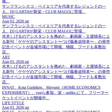
催。
サンフランシスコ・ベイエリアを代表するレジェンドの一
人、DJ GARTHが新栄・CLUB MAGOに登場。
MUSIC
Aug 03. 2026 up
サンフランシスコ・ベイエリアを代表するレジェンドの一
人、DJ GARTHが新栄・CLUB MAGOに登場。
水木しげるのアシスタントを務めた、劇画家・土屋慎吾によ
る新刊「ゲゲゲのアシスタント〜つげ義春追悼本〜」の発売
記念イベントが金城市場にて開催。物販、フードも多数出
店。
ART
Aug 03. 2026 up
水木しげるのアシスタントを務めた、劇画家・土屋慎吾によ
る新刊「ゲゲゲのアシスタント〜つげ義春追悼本〜」の発売
記念イベントが金城市場にて開催。物販、フードも多数出
店。
INNAT、Kota Gushiken、Mayumi（HOME ECONOMICS
EXPERIMENT）、vugら参加。栄・unlike.にて、フリーマー
ケットイベントが開催中。
LIFE STYLE
Aug 03. 2026 up