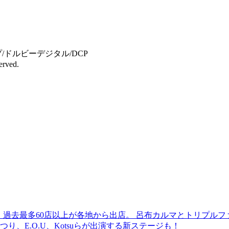
プ/ドルビーデジタル/DCP
erved.
 過去最多60店以上が各地から出店。 呂布カルマとトリプルファイヤー
食品まつり、E.O.U、Kotsuらが出演する新ステージも！