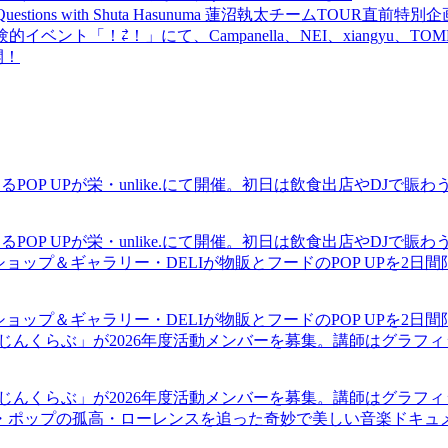
uestions with Shuta Hasunuma 蓮沼執太チームTOUR直
ベント「！⇄！」にて、Campanella、NEI、xiangyu、
開！
るPOP UPが栄・unlike.にて開催。初日は飲食出店やDJで
るPOP UPが栄・unlike.にて開催。初日は飲食出店やDJで
ショップ＆ギャラリー・DELIが物販とフードのPOP UPを2日
ショップ＆ギャラリー・DELIが物販とフードのPOP UPを2日
まじんくらぶ」が2026年度活動メンバーを募集。講師はグラフ
まじんくらぶ」が2026年度活動メンバーを募集。講師はグラフ
・ポップの孤高・ローレンスを追った奇妙で美しい音楽ドキュ