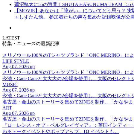
蓮沼執太に55の質問！SHUTA HASUNUMA TEAM - 55 Q
【MOVIE】あなたは「障がい」についてどう思う？ 実験的イ
＋しずたん他、 参加者たちの声を集めた記録映像が公
LATEST
特集・ニュースの最新記事
メリノウール100％のTシャツブランド「ONC MERINO」によ
LIFE STYLE
Aug 07. 2026 up
メリノウール100％のTシャツブランド「ONC MERINO」によ
今池・Cane Caneと大大大の2会場を使用し、大阪のセレクト
MUSIC
Aug 07. 2026 up
今池・Cane Caneと大大大の2会場を使用し、大阪のセレクト
名古屋・金山のストーリーを集めてZINEを制作。「かなや
ART
Aug 07. 2026 up
名古屋・金山のストーリーを集めてZINEを制作。「かなや
『ローレンス・オブ・ベルグレイヴィア』：英国インディー
わるトークイベントやポップアップ、DJ イベントも。