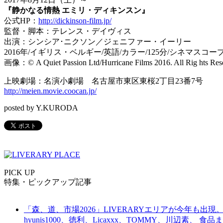
『静かなる情熱 エミリ・ディキンスン』
公式HP：
http://dickinson-film.jp/
監督・脚本：テレンス・デイヴィス
出演：シンシア･ニクソン／ジェニファー・イーリー
2016年/イギリス・ベルギー/英語/カラー/125分/シネマスコー
画像：© A Quiet Passion Ltd/Hurricane Films 2016. All Rig hts Res
上映劇場：名演小劇場 名古屋市東区東桜2丁目23番7号
http://meien.movie.coocan.jp/
posted by Y.KURODA
PICK UP
特集・ピックアップ記事
「森、道、市場2026」LIVERARYエリアが今年も出現。
hyunis1000、徳利、Licaxxx、TOMMY、川辺素、 