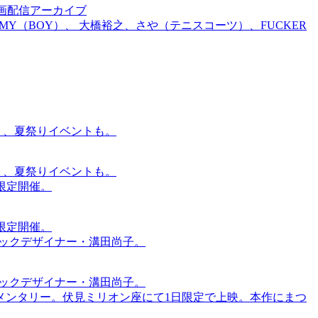
前特別企画配信アーカイブ
TOMMY（BOY）、 大橋裕之、さや（テニスコーツ）、FUCKER
賑わう、夏祭りイベントも。
賑わう、夏祭りイベントも。
間限定開催。
間限定開催。
ィックデザイナー・溝田尚子。
ィックデザイナー・溝田尚子。
メンタリー。伏見ミリオン座にて1日限定で上映。本作にまつ