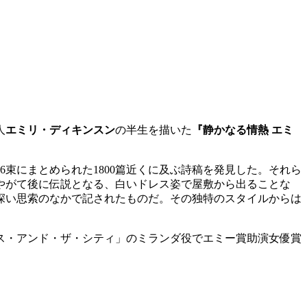
人
エミリ・ディキンスン
の半生を描いた
『静かなる情熱 エミ
6束にまとめられた1800篇近くに及ぶ詩稿を発見した。それら
やがて後に伝説となる、白いドレス姿で屋敷から出ることな
深い思索のなかで記されたものだ。その独特のスタイルからは
クス・アンド・ザ・シティ」のミランダ役でエミー賞助演女優賞