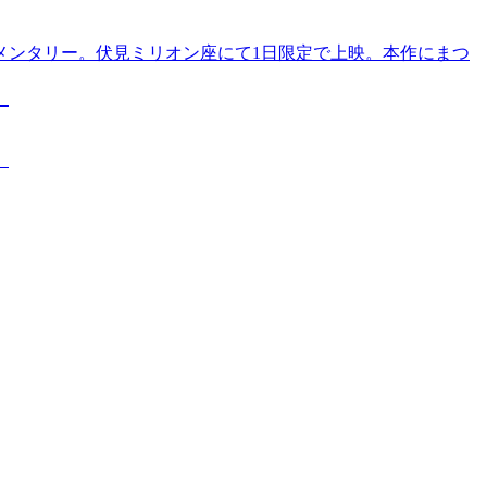
メンタリー。伏見ミリオン座にて1日限定で上映。本作にまつ
。
。