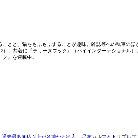
、猫をもふもふすることが趣味。雑誌等への執筆のほか、著書に『BE
ッジ）、共著に『テリーヌブック』（パイインターナショナル
ーク』を連載中。
 過去最多60店以上が各地から出店。 呂布カルマとトリプルファイヤー