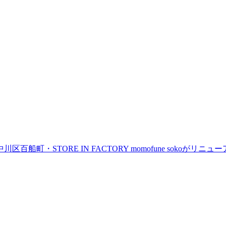
町・STORE IN FACTORY momofune sokoが