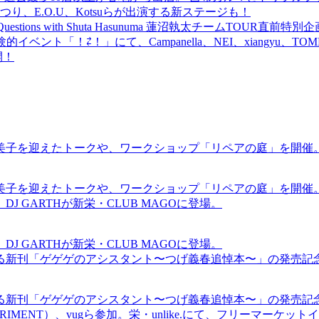
食品まつり、E.O.U、Kotsuらが出演する新ステージも！
uestions with Shuta Hasunuma 蓮沼執太チームTOUR直
ベント「！⇄！」にて、Campanella、NEI、xiangyu、
開！
裕美子を迎えたトークや、ワークショップ「リペアの庭」を開催
裕美子を迎えたトークや、ワークショップ「リペアの庭」を開催
GARTHが新栄・CLUB MAGOに登場。
GARTHが新栄・CLUB MAGOに登場。
る新刊「ゲゲゲのアシスタント〜つげ義春追悼本〜」の発売記
る新刊「ゲゲゲのアシスタント〜つげ義春追悼本〜」の発売記
ICS EXPERIMENT）、vugら参加。栄・unlike.にて、フリーマー