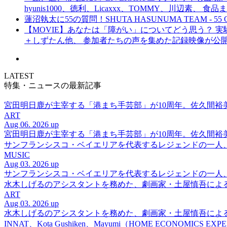
hyunis1000、徳利、Licaxxx、TOMMY、川辺素、 
蓮沼執太に55の質問！SHUTA HASUNUMA TEAM - 55 Q
【MOVIE】あなたは「障がい」についてどう思う？ 実験的イ
＋しずたん他、 参加者たちの声を集めた記録映像が公
LATEST
特集・ニュースの最新記事
宮田明日鹿が主宰する「港まち手芸部」が10周年。佐久間
ART
Aug 06. 2026 up
宮田明日鹿が主宰する「港まち手芸部」が10周年。佐久間
サンフランシスコ・ベイエリアを代表するレジェンドの一人、DJ 
MUSIC
Aug 03. 2026 up
サンフランシスコ・ベイエリアを代表するレジェンドの一人、DJ 
水木しげるのアシスタントを務めた、劇画家・土屋慎吾によ
ART
Aug 03. 2026 up
水木しげるのアシスタントを務めた、劇画家・土屋慎吾によ
INNAT、Kota Gushiken、Mayumi（HOME ECONOM