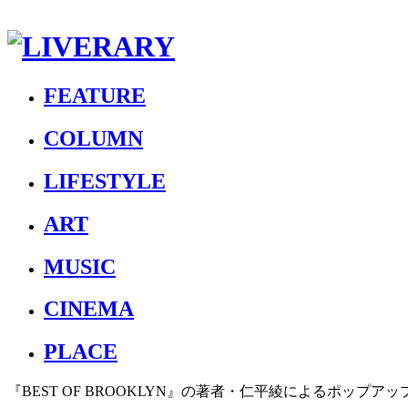
FEATURE
COLUMN
LIFESTYLE
ART
MUSIC
CINEMA
PLACE
『BEST OF BROOKLYN』の著者・仁平綾によるポッ