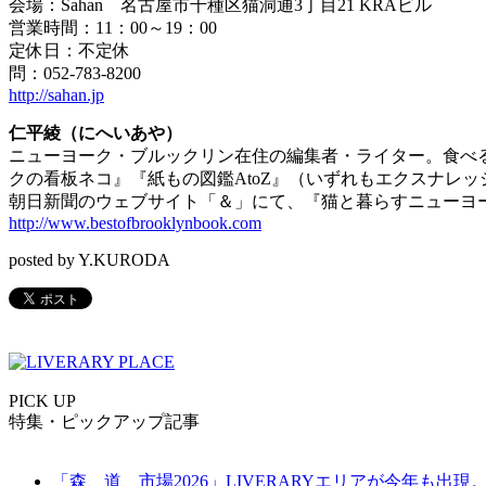
会場：Sahan 名古屋市千種区猫洞通3丁目21 KRAビル
営業時間：11：00～19：00
定休日：不定休
問：052-783-8200
http://sahan.jp
仁平綾（にへいあや）
ニューヨーク・ブルックリン在住の編集者・ライター。食べることと
クの看板ネコ』『紙もの図鑑AtoZ』（いずれもエクスナレ
朝日新聞のウェブサイト「＆」にて、『猫と暮らすニューヨ
http://www.bestofbrooklynbook.com
posted by Y.KURODA
PICK UP
特集・ピックアップ記事
「森、道、市場2026」LIVERARYエリアが今年も出現。