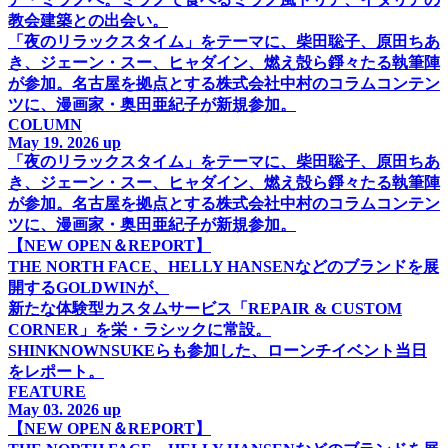
教会建築との出会い。
「夜のリラックスタイム」をテーマに、柴田聡子、原田ちあ
き、ジェーン・スー、ヒャダイン、燃え殻ら錚々たる執筆陣
が参加。名古屋を拠点とする株式会社中村のコラムコンテン
ツに、漫画家・奥田亜紀子が新規参加。
COLUMN
May 19. 2026 up
「夜のリラックスタイム」をテーマに、柴田聡子、原田ちあ
き、ジェーン・スー、ヒャダイン、燃え殻ら錚々たる執筆陣
が参加。名古屋を拠点とする株式会社中村のコラムコンテン
ツに、漫画家・奥田亜紀子が新規参加。
【NEW OPEN＆REPORT】
THE NORTH FACE、HELLY HANSENなどのブランドを展
開するGOLDWINが、
新たな体験型カスタムサービス「REPAIR & CUSTOM
CORNER」を栄・ラシックに常設。
SHINKNOWNSUKEらも参加した、ローンチイベント当日
をレポート。
FEATURE
May 03. 2026 up
【NEW OPEN＆REPORT】