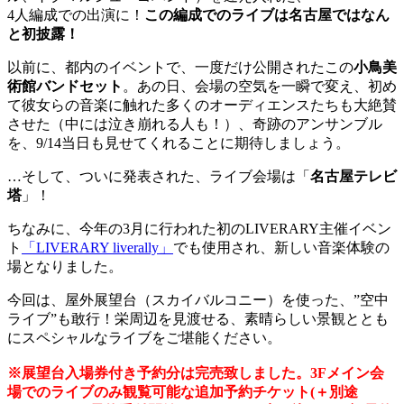
4人編成での出演に！
この編成でのライブは名古屋ではなん
と初披露！
以前に、都内のイベントで、一度だけ公開されたこの
小鳥美
術館バンドセット
。あの日、会場の空気を一瞬で変え、初め
て彼女らの音楽に触れた多くのオーディエンスたちも大絶賛
させた（中には泣き崩れる人も！）、奇跡のアンサンブル
を、9/14当日も見せてくれることに期待しましょう。
…そして、ついに発表された、ライブ会場は「
名古屋テレビ
塔
」！
ちなみに、今年の3月に行われた初のLIVERARY主催イベン
ト
「LIVERARY liverally」
でも使用され、新しい音楽体験の
場となりました。
今回は、屋外展望台（スカイバルコニー）を使った、”空中
ライブ”も敢行！栄周辺を見渡せる、素晴らしい景観ととも
にスペシャルなライブをご堪能ください。
※展望台入場券付き予約分は完売致しました。3Fメイン会
場でのライブのみ観覧可能な追加予約チケット(＋別途