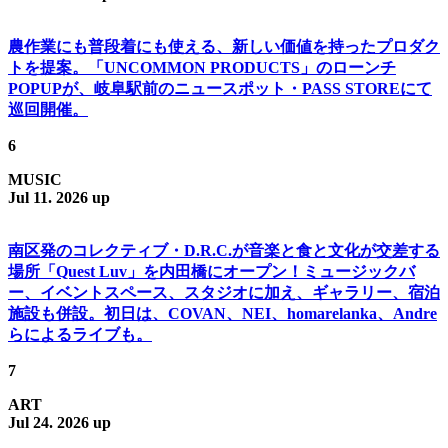
農作業にも普段着にも使える、新しい価値を持ったプロダク
トを提案。「UNCOMMON PRODUCTS」のローンチ
POPUPが、岐阜駅前のニュースポット・PASS STOREにて
巡回開催。
6
MUSIC
Jul 11. 2026 up
南区発のコレクティブ・D.R.C.が⾳楽と⾷と⽂化が交差する
場所「Quest Luv」を内田橋にオープン！ミュージックバ
ー、イベントスペース、スタジオに加え、ギャラリー、宿泊
施設も併設。初日は、COVAN、NEI、homarelanka、Andre
らによるライブも。
7
ART
Jul 24. 2026 up