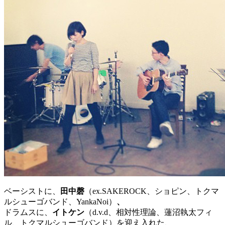
ベーシストに、
田中磬
（ex.SAKEROCK、ショピン、トクマ
ルシューゴバンド、YankaNoi）
、
ドラムスに、
イトケン
（d.v.d、相対性理論、蓮沼執太フィ
ル、トクマルシューゴバンド）を迎え入れた、