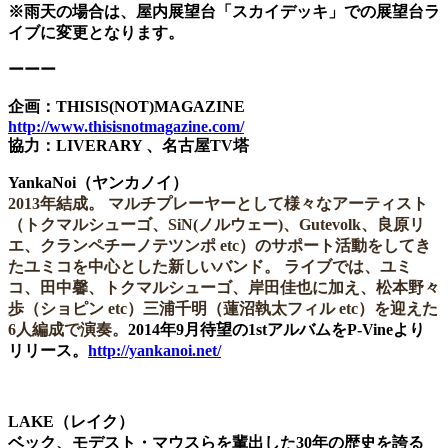
※雨天の場合は、屋内展望台「スカイデッキ」での展望台ラ
イブに変更となります。
ーーー
企画：THISIS(NOT)MAGAZINE
http://www.thisisnotmagazine.com/
協力：LIVERARY 、名古屋TV塔
YankaNoi（ヤンカノイ）
2013年結成。
マルチプレーヤーとして様々なアーティスト
（トクマルシューゴ、SiN(ノルウェー)、Gutevolk、良原リ
エ、クランペチーノテツンポ etc）の
サポート活動をしてき
たユミコを中心とした新しいバンド。
ライブでは、ユミ
コ、田中馨、トクマルシューゴ、岸田佳也に加え、
松本野々
歩（ショピン etc）三浦千明（蓮沼執太フィル etc）を迎えた
6人編成で演奏。
2014年9月待望の1stアルバムをP-Vineより
リリース。
http://yankanoi.net/
LAKE（レイク）
ベック、モデスト・マウスらを輩出した30年の歴史を誇る