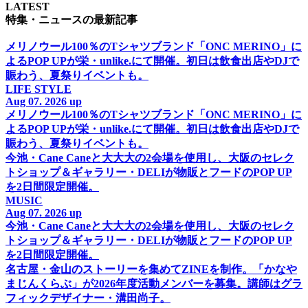
LATEST
特集・ニュースの最新記事
メリノウール100％のTシャツブランド「ONC MERINO」に
よるPOP UPが栄・unlike.にて開催。初日は飲食出店やDJで
賑わう、夏祭りイベントも。
LIFE STYLE
Aug 07. 2026 up
メリノウール100％のTシャツブランド「ONC MERINO」に
よるPOP UPが栄・unlike.にて開催。初日は飲食出店やDJで
賑わう、夏祭りイベントも。
今池・Cane Caneと大大大の2会場を使用し、大阪のセレク
トショップ＆ギャラリー・DELIが物販とフードのPOP UP
を2日間限定開催。
MUSIC
Aug 07. 2026 up
今池・Cane Caneと大大大の2会場を使用し、大阪のセレク
トショップ＆ギャラリー・DELIが物販とフードのPOP UP
を2日間限定開催。
名古屋・金山のストーリーを集めてZINEを制作。「かなや
まじんくらぶ」が2026年度活動メンバーを募集。講師はグラ
フィックデザイナー・溝田尚子。