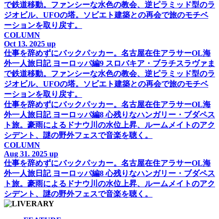
で鉄道移動。ファンシーな水色の教会、逆ピラミッド型のラ
ジオビル、UFOの塔。ソビエト建築との再会で旅のモチベ
ーションを取り戻す。
COLUMN
Oct 13. 2025 up
仕事を辞めずにバックパッカー。名古屋在住アラサーOL海
外一人旅日記 ヨーロッパ編9 スロバキア・ブラチスラヴァま
で鉄道移動。ファンシーな水色の教会、逆ピラミッド型のラ
ジオビル、UFOの塔。ソビエト建築との再会で旅のモチベ
ーションを取り戻す。
仕事を辞めずにバックパッカー。名古屋在住アラサーOL海
外一人旅日記 ヨーロッパ編8 心残りなハンガリー・ブダペス
ト旅。豪雨によるドナウ川の水位上昇、ルームメイトのアク
シデント、謎の野外フェスで音楽を聴く。
COLUMN
Aug 31. 2025 up
仕事を辞めずにバックパッカー。名古屋在住アラサーOL海
外一人旅日記 ヨーロッパ編8 心残りなハンガリー・ブダペス
ト旅。豪雨によるドナウ川の水位上昇、ルームメイトのアク
シデント、謎の野外フェスで音楽を聴く。