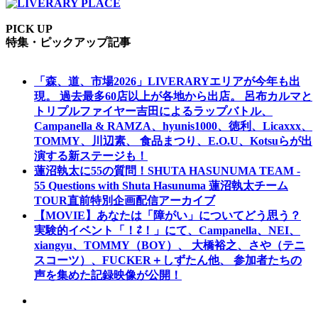
PICK UP
特集・ピックアップ記事
「森、道、市場2026」LIVERARYエリアが今年も出
現。 過去最多60店以上が各地から出店。 呂布カルマと
トリプルファイヤー吉田によるラップバトル、
Campanella & RAMZA、hyunis1000、徳利、Licaxxx、
TOMMY、川辺素、 食品まつり、E.O.U、Kotsuらが出
演する新ステージも！
蓮沼執太に55の質問！SHUTA HASUNUMA TEAM -
55 Questions with Shuta Hasunuma 蓮沼執太チーム
TOUR直前特別企画配信アーカイブ
【MOVIE】あなたは「障がい」についてどう思う？
実験的イベント「！⇄！」にて、Campanella、NEI、
xiangyu、TOMMY（BOY）、 大橋裕之、さや（テニ
スコーツ）、FUCKER＋しずたん他、 参加者たちの
声を集めた記録映像が公開！