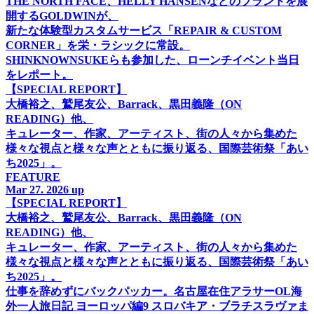
THE NORTH FACE、HELLY HANSENなどのブランドを展
開するGOLDWINが、
新たな体験型カスタムサービス「REPAIR & CUSTOM
CORNER」を栄・ラシックに常設。
SHINKNOWNSUKEらも参加した、ローンチイベント当日
をレポート。
【SPECIAL REPORT】
大橋裕之、鷲尾友公、Barrack、黒田義隆（ON
READING）他、
キュレーター、作家、アーティスト、街の人々から集めた
様々な視点と様々な声とともに振り返る、国際芸術祭「あい
ち2025」。
FEATURE
Mar 27. 2026 up
【SPECIAL REPORT】
大橋裕之、鷲尾友公、Barrack、黒田義隆（ON
READING）他、
キュレーター、作家、アーティスト、街の人々から集めた
様々な視点と様々な声とともに振り返る、国際芸術祭「あい
ち2025」。
仕事を辞めずにバックパッカー。名古屋在住アラサーOL海
外一人旅日記 ヨーロッパ編9 スロバキア・ブラチスラヴァま