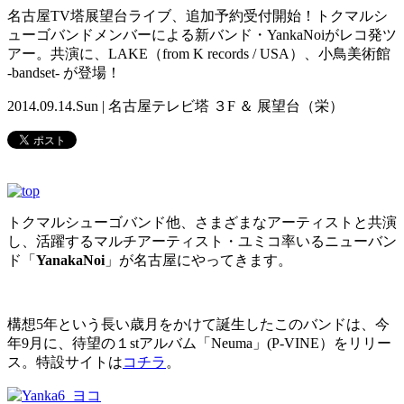
名古屋TV塔展望台ライブ、追加予約受付開始！トクマルシ
ューゴバンドメンバーによる新バンド・YankaNoiがレコ発ツ
アー。共演に、LAKE（from K records / USA）、小鳥美術館
-bandset- が登場！
2014.09.14.Sun | 名古屋テレビ塔 ３F ＆ 展望台（栄）
トクマルシューゴバンド他、さまざまなアーティストと共演
し、活躍するマルチアーティスト・ユミコ率いるニューバン
ド「
YanakaNoi
」が名古屋にやってきます。
構想5年という長い歳月をかけて誕生したこのバンドは、今
年9月に、待望の１stアルバム「Neuma」(P-VINE）をリリー
ス。特設サイトは
コチラ
。