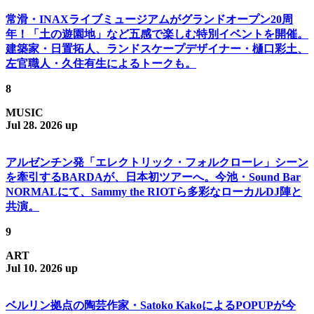
常滑・INAXライブミュージアムがグランドオープン20周
年！「土の遊園地」など五感で楽しむ特別イベントを開催。
建築家・日置拓人、ランドスケープデザイナー・樋口彩土、
左官職人・久住有生によるトークも。
8
MUSIC
Jul 28. 2026 up
アルゼンチン発「エレクトリック・フォルクローレ」シーン
を牽引するBARDAが、日本初ツアーへ。今池・Sound Bar
NORMALにて、Sammy the RIOTら多彩なローカルDJ陣と
共演。
9
ART
Jul 10. 2026 up
ベルリン拠点の陶芸作家・Satoko KakoによるPOPUPが今