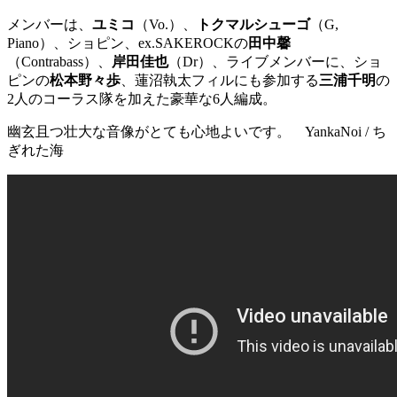
メンバーは、
ユミコ
（Vo.）、
トクマルシューゴ
（G,
Piano）、ショピン、ex.SAKEROCKの
田中馨
（Contrabass）、
岸田佳也
（Dr）、ライブメンバーに、ショ
ピンの
松本野々歩
、蓮沼執太フィルにも参加する
三浦千明
の
2人のコーラス隊を加えた豪華な6人編成。
幽玄且つ壮大な音像がとても心地よいです。 YankaNoi / ち
ぎれた海