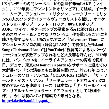
USインディの名門レーベル、Kの新世代筆頭LAKE（レイ
ク）。2005年夏にワシントン州オリンピアにて結成。イーラ
イ・ムーア、アシュレー・エリクソン、マークリー・モリソ
ンの3人のソングライター＆ヴォーカリストを擁し、オーケ
ストラル・ポップ、ソフト・ロック、80′s UKポップ、
AOR、サイケ、ギターポップの要素を巧みに溶け合わせた
そのスウィート＆メロウなサウンドは、作を重ねるごとに洗
練さを増すばかり。USの人気アニメ『Adventure Time』に
アシュレーのソロ名義（録音はLAKE）で提供した“Island
Song (Christmas Island)”はYouTubeに視聴者によるカバーヴ
ァージョンが多数アップされるなど大反響を呼んだ。2012年
には、バンドの中核、イーライ＆アシュレーの両名で初来
日。デュオ、東京の4 bonjour’s partiesをサポートに迎えての
大所帯バンドでの演奏ともに絶賛を受けた。昨2013年にはア
シュレーのソロ・アルバム『COLOURS』に続き、『ザ・ワ
ールド・イズ・リアル』『サーキュラー・ドアウェイ』の2
枚のアルバムを連続リリース（日本盤は『ザ・ワールド・イ
ズ・リアル＋サーキュラー・ドアウェイ』として2枚組仕
様）。今回は初のバンド編成での来日となる。
http://laketheband.blogspot.jp