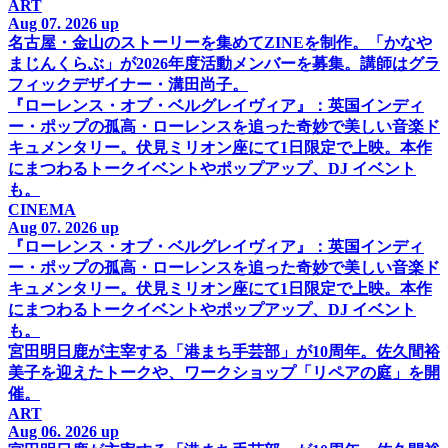
ART
Aug 07. 2026 up
名古屋・金山のストーリーを集めてZINEを制作。「かなや
まじんくらぶ」が2026年度活動メンバーを募集。講師はグラ
フィックデザイナー・溝田尚子。
『ローレンス・オブ・ベルグレイヴィア』：英国インディ
ー・ポップの孤高・ローレンスを追った奇妙で美しい音楽ド
キュメンタリー。伏見ミリオン座にて1日限定で上映。本作
にまつわるトークイベントやポップアップ、DJ イベント
も。
CINEMA
Aug 07. 2026 up
『ローレンス・オブ・ベルグレイヴィア』：英国インディ
ー・ポップの孤高・ローレンスを追った奇妙で美しい音楽ド
キュメンタリー。伏見ミリオン座にて1日限定で上映。本作
にまつわるトークイベントやポップアップ、DJ イベント
も。
宮田明日鹿が主宰する「港まち手芸部」が10周年。佐久間裕
美子を迎えたトークや、ワークショップ「リペアの庭」を開
催。
ART
Aug 06. 2026 up