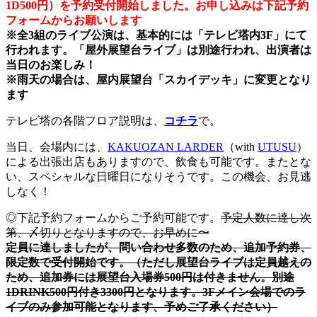
1D500円）を予約受付開始しました。お申し込みは下記予約
フォームからお願いします
※全3組のライブ公演は、基本的には「テレビ塔内3F」にて
行われます。「屋外展望台ライブ」は別途行われ、出演者は
当日のお楽しみ！
※雨天の場合は、屋内展望台「スカイデッキ」に変更となり
ます
テレビ塔の各階フロア説明は、
コチラ
で。
当日、会場内には、
KAKUOZAN LARDER
（with
UTUSU
）
による出張出店もありますので、飲食も可能です。またとな
い、スペシャルな日曜日になりそうです。この機会、お見逃
しなく！
◎下記予約フォームからご予約可能です。
予定人数に達し次
第、〆切りとなりますので、お早めに〜
定員に達しましたが、問い合わせ多数のため、追加予約券、
限定数で受付開始です。（ただし展望台ライブは定員越えの
ため、追加券には展望台入場券500円
は付きません。別途
1DRINK500円付き3300円となります。3Fメイン会場でのラ
イブのみ参加可能となります、予めご了承ください）