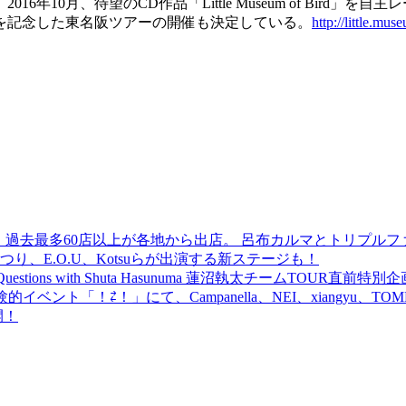
0月、待望のCD作品「Little Museum of Bird」を自
を記念した東名阪ツアーの開催も決定している。
http://little.mus
 過去最多60店以上が各地から出店。 呂布カルマとトリプルファイヤー
食品まつり、E.O.U、Kotsuらが出演する新ステージも！
uestions with Shuta Hasunuma 蓮沼執太チームTOUR直
ベント「！⇄！」にて、Campanella、NEI、xiangyu、
開！