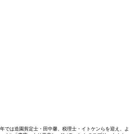
。近年では造園剪定士・田中馨、税理士・イトケンらを迎え、よ