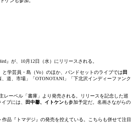
イトケンも参加。
f Bird』が、10月12日（水）にリリースされる。
t）と学芸員・島（Vo）のほか、バンドセットのライブでは
田
、道、市場」「OTONOTANI」「下北沢インディーファンク
。
ムで、自主レーベル「書庫」より発売される。リリースを記念した巡
ライブには、
田中馨、
イトケン
も参加予定だ。名画さながらの
ト作品『トマデジ』の発売を控えている。こちらも併せて注目