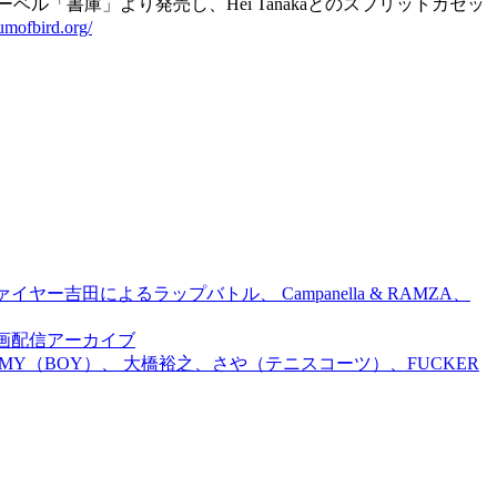
主レーベル「書庫」より発売し、Hei Tanakaとのスプリットカセッ
eumofbird.org/
吉田によるラップバトル、 Campanella & RAMZA、
前特別企画配信アーカイブ
TOMMY（BOY）、 大橋裕之、さや（テニスコーツ）、FUCKER