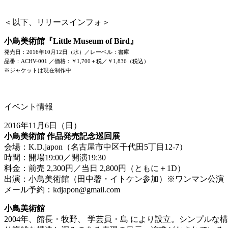
＜以下、リリースインフォ＞
小鳥美術館『Little Museum of Bird』
発売日：2016年10月12日（水）／レーベル：書庫
品番：ACHV-001 ／価格：￥1,700＋税／￥1,836（税込）
※ジャケットは現在制作中
イベント情報
2016年11月6日（日）
小鳥美術館 作品発売記念巡回展
会場：K.D.japon（名古屋市中区千代田5丁目12-7）
時間：開場19:00／開演19:30
料金：前売 2,300円／当日 2,800円（ともに＋1D）
出演：小鳥美術館（田中馨・イトケン参加）※ワンマン公演
メール予約：kdjapon@gmail.com
小鳥美術館
2004年、館長・牧野、 学芸員・島 により設立。シンプ