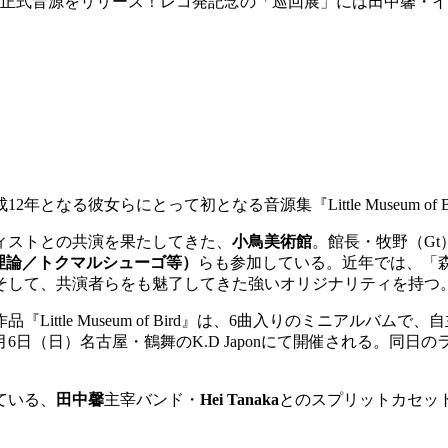
の正式音源をリリース！レコ発記念の「巡回展」には田中馨・
2年となる彼女らにとって初となる音源集『Little Museum o
ティストとの共演を果たしてきた、
小鳥美術館
。館長・牧野（G
理論／トクマルシューゴ等）
らも参加している。近年では、「森
そして、共演者らをも魅了してきた強いオリジナリティを持つ
ittle Museum of Bird』は、6曲入りのミニアルバ
日（日）名古屋・鶴舞のK.D Japonにて開催される。同日の
ている、
田中馨
主宰バンド・
Hei Tanaka
とのスプリットカセッ