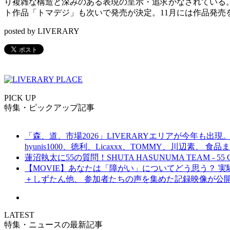
り複雑な構造と深みのある表現の呈示・追求がなされている。2016年1
ト作品「トマデジ」も次いで発売が決定。11月には作品発売
posted by LIVERARY
PICK UP
特集・ピックアップ記事
「森、道、市場2026」LIVERARYエリアが今年も出現。
hyunis1000、徳利、Licaxxx、TOMMY、川辺素、 
蓮沼執太に55の質問！SHUTA HASUNUMA TEAM - 55 Q
【MOVIE】あなたは「障がい」についてどう思う？ 実験的イ
＋しずたん他、 参加者たちの声を集めた記録映像が公
LATEST
特集・ニュースの最新記事