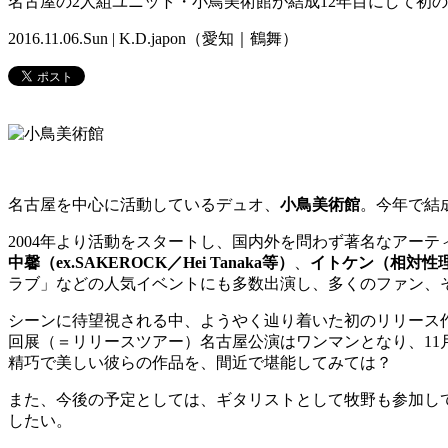
名古屋の2人組ユニット・小鳥美術館が結成12年目にして初
2016.11.06.Sun | K.D.japon（愛知｜鶴舞）
名古屋を中心に活動しているデュオ、
小鳥美術館
。今年で結成1
2004年より活動をスタートし、国内外を問わず著名なアー
中馨（ex.SAKEROCK／Hei Tanaka等）
、
イトケン（相対性
ラブ」などの人気イベントにも多数出演し、多くのファン、
シーンに待望視される中、ようやく辿り着いた初のリリース作品『L
回展（＝リリースツアー）名古屋公演はワンマンとなり、11月6
精巧で美しい彼らの作品を、間近で堪能してみては？
また、今後の予定としては、ギタリストとして牧野も参加し
したい。