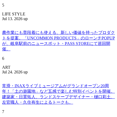
5
LIFE STYLE
Jul 13. 2026 up
農作業にも普段着にも使える、新しい価値を持ったプロダク
トを提案。「UNCOMMON PRODUCTS」のローンチPOPUP
が、岐阜駅前のニュースポット・PASS STOREにて巡回開
催。
6
ART
Jul 24. 2026 up
常滑・INAXライブミュージアムがグランドオープン20周
年！「土の遊園地」など五感で楽しむ特別イベントを開催。
建築家・日置拓人、ランドスケープデザイナー・樋口彩土、
左官職人・久住有生によるトークも。
7