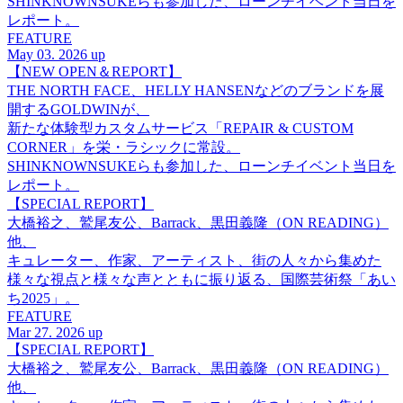
SHINKNOWNSUKEらも参加した、ローンチイベント当日を
レポート。
FEATURE
May 03. 2026 up
【NEW OPEN＆REPORT】
THE NORTH FACE、HELLY HANSENなどのブランドを展
開するGOLDWINが、
新たな体験型カスタムサービス「REPAIR & CUSTOM
CORNER」を栄・ラシックに常設。
SHINKNOWNSUKEらも参加した、ローンチイベント当日を
レポート。
【SPECIAL REPORT】
大橋裕之、鷲尾友公、Barrack、黒田義隆（ON READING）
他、
キュレーター、作家、アーティスト、街の人々から集めた
様々な視点と様々な声とともに振り返る、国際芸術祭「あい
ち2025」。
FEATURE
Mar 27. 2026 up
【SPECIAL REPORT】
大橋裕之、鷲尾友公、Barrack、黒田義隆（ON READING）
他、