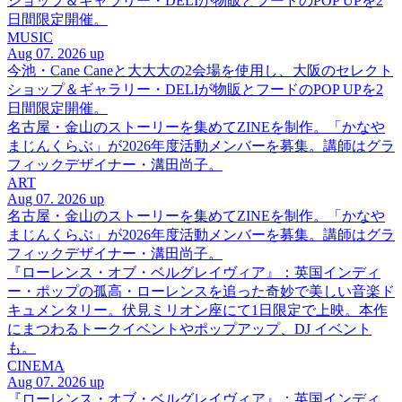
ショップ＆ギャラリー・DELIが物販とフードのPOP UPを2
日間限定開催。
MUSIC
Aug 07. 2026 up
今池・Cane Caneと大大大の2会場を使用し、大阪のセレクト
ショップ＆ギャラリー・DELIが物販とフードのPOP UPを2
日間限定開催。
名古屋・金山のストーリーを集めてZINEを制作。「かなや
まじんくらぶ」が2026年度活動メンバーを募集。講師はグラ
フィックデザイナー・溝田尚子。
ART
Aug 07. 2026 up
名古屋・金山のストーリーを集めてZINEを制作。「かなや
まじんくらぶ」が2026年度活動メンバーを募集。講師はグラ
フィックデザイナー・溝田尚子。
『ローレンス・オブ・ベルグレイヴィア』：英国インディ
ー・ポップの孤高・ローレンスを追った奇妙で美しい音楽ド
キュメンタリー。伏見ミリオン座にて1日限定で上映。本作
にまつわるトークイベントやポップアップ、DJ イベント
も。
CINEMA
Aug 07. 2026 up
『ローレンス・オブ・ベルグレイヴィア』：英国インディ