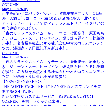
COLUMN
May 19. 2026 up
仕事を辞めずにバックパッカー。名古屋在住アラサーOL海
外一人旅日記 ヨーロッパ編 10 西欧諸国に突入、北イタリ
ア・ミラノへ。ミラノで食べるミラノ風ドリア、イタリアの
教会建築との出会い。
「夜のリラックスタイム」をテーマに、柴田聡子、原田ちあ
き、ジェーン・スー、ヒャダイン、燃え殻ら錚々たる執筆陣
が参加。名古屋を拠点とする株式会社中村のコラムコンテン
ツに、漫画家・奥田亜紀子が新規参加。
COLUMN
May 19. 2026 up
「夜のリラックスタイム」をテーマに、柴田聡子、原田ちあ
き、ジェーン・スー、ヒャダイン、燃え殻ら錚々たる執筆陣
が参加。名古屋を拠点とする株式会社中村のコラムコンテン
ツに、漫画家・奥田亜紀子が新規参加。
【NEW OPEN＆REPORT】
THE NORTH FACE、HELLY HANSENなどのブランドを展
開するGOLDWINが、
新たな体験型カスタムサービス「REPAIR & CUSTOM
CORNER」を栄・ラシックに常設。