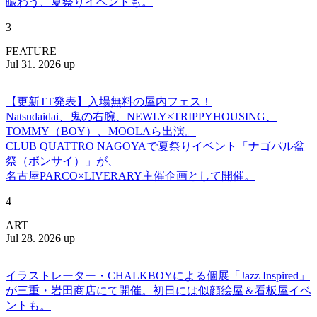
賑わう、夏祭りイベントも。
3
FEATURE
Jul 31. 2026 up
【更新TT発表】入場無料の屋内フェス！
Natsudaidai、鬼の右腕、NEWLY×TRIPPYHOUSING、
TOMMY（BOY）、MOOLAら出演。
CLUB QUATTRO NAGOYAで夏祭りイベント「ナゴパル盆
祭（ボンサイ）」が、
名古屋PARCO×LIVERARY主催企画として開催。
4
ART
Jul 28. 2026 up
イラストレーター・CHALKBOYによる個展「Jazz Inspired」
が三重・岩田商店にて開催。初日には似顔絵屋＆看板屋イベ
ントも。