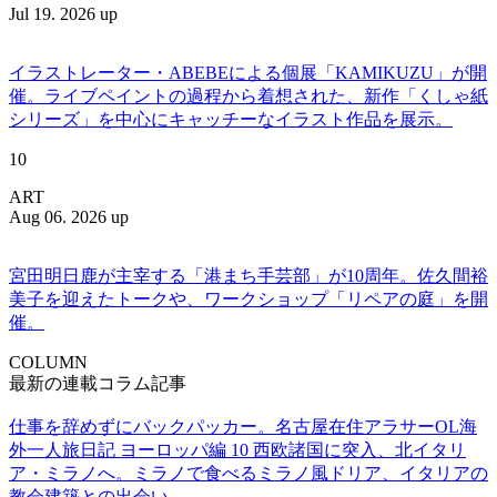
Jul 19. 2026 up
イラストレーター・ABEBEによる個展「KAMIKUZU」が開
催。ライブペイントの過程から着想された、新作「くしゃ紙
シリーズ」を中心にキャッチーなイラスト作品を展示。
10
ART
Aug 06. 2026 up
宮田明日鹿が主宰する「港まち手芸部」が10周年。佐久間裕
美子を迎えたトークや、ワークショップ「リペアの庭」を開
催。
COLUMN
最新の連載コラム記事
仕事を辞めずにバックパッカー。名古屋在住アラサーOL海
外一人旅日記 ヨーロッパ編 10 西欧諸国に突入、北イタリ
ア・ミラノへ。ミラノで食べるミラノ風ドリア、イタリアの
教会建築との出会い。