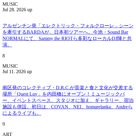
MUSIC
Jul 28. 2026 up
アルゼンチン発「エレクトリック・フォルクローレ」シーン
を牽引するBARDAが、日本初ツアーへ。今池・Sound Bar
NORMALにて、Sammy the RIOTら多彩なローカルDJ陣と共
演。
8
MUSIC
Jul 11. 2026 up
南区発のコレクティブ・D.R.C.が⾳楽と⾷と⽂化が交差する
場所「Quest Luv」を内田橋にオープン！ミュージックバ
ー、イベントスペース、スタジオに加え、ギャラリー、宿泊
施設も併設。初日は、COVAN、NEI、homarelanka、Andreら
によるライブも。
9
ART