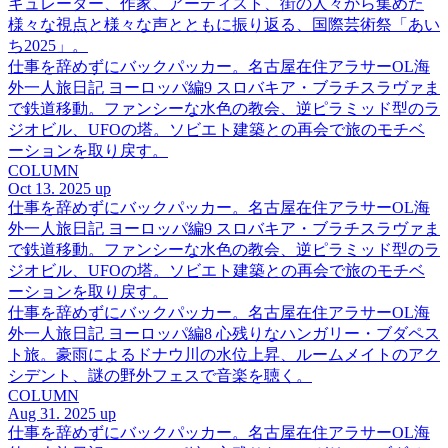
キュレーター、作家、アーティスト、街の人々から集めた
様々な視点と様々な声とともに振り返る、国際芸術祭「あい
ち2025」。
仕事を辞めずにバックパッカー。名古屋在住アラサーOL海
外一人旅日記 ヨーロッパ編9 スロバキア・ブラチスラヴァま
で鉄道移動。ファンシーな水色の教会、逆ピラミッド型のラ
ジオビル、UFOの塔。ソビエト建築との再会で旅のモチベ
ーションを取り戻す。
COLUMN
Oct 13. 2025 up
仕事を辞めずにバックパッカー。名古屋在住アラサーOL海
外一人旅日記 ヨーロッパ編9 スロバキア・ブラチスラヴァま
で鉄道移動。ファンシーな水色の教会、逆ピラミッド型のラ
ジオビル、UFOの塔。ソビエト建築との再会で旅のモチベ
ーションを取り戻す。
仕事を辞めずにバックパッカー。名古屋在住アラサーOL海
外一人旅日記 ヨーロッパ編8 心残りなハンガリー・ブダペス
ト旅。豪雨によるドナウ川の水位上昇、ルームメイトのアク
シデント、謎の野外フェスで音楽を聴く。
COLUMN
Aug 31. 2025 up
仕事を辞めずにバックパッカー。名古屋在住アラサーOL海