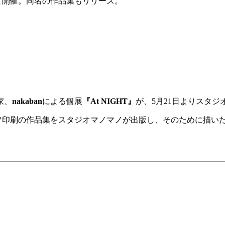
ノにて開催。同名の作品集もリリース。
家、
nakaban
による個展
『At NIGHT』
が、5月21日よりスタ
ソグラフ印刷の作品集をスタジオマノマノが出版し、そのために描いた油