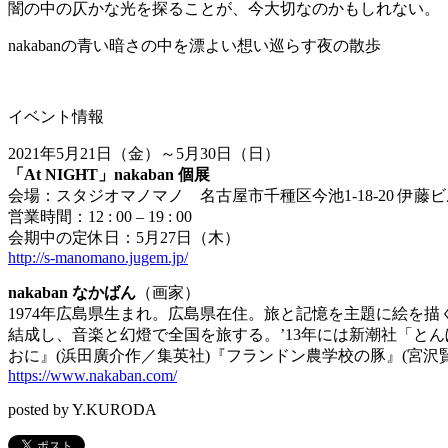
闇の中の仄かな光を探ることが、今大切なのかもしれない。
nakabanの青い暗さの中を漂よい想い巡らす夜の散歩
イベント情報
2021年5月21日（金）～5月30日（日）
「At NIGHT」nakaban 個展
会場：スタジオマノマノ 名古屋市千種区今池1-18-20 伊藤ビ
営業時間：12 : 00 – 19 : 00
会期中の定休日：5月27日（木）
http://s-manomano.jugem.jp/
nakaban なかばん
（画家）
1974年広島県生まれ。広島県在住。旅と記憶を主題に絵を
結成し、音楽と幻燈で全国を旅する。’13年には新潮社「と
おに』(浜田廣介作／集英社)『フランドン農学校の豚』(宮沢
https://www.nakaban.com/
posted by Y.KURODA