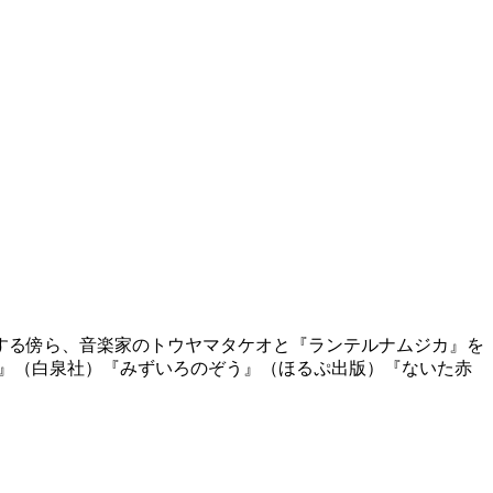
表する傍ら、音楽家のトウヤマタケオと『ランテルナムジカ』を
う』（白泉社）『みずいろのぞう』（ほるぷ出版）『ないた赤