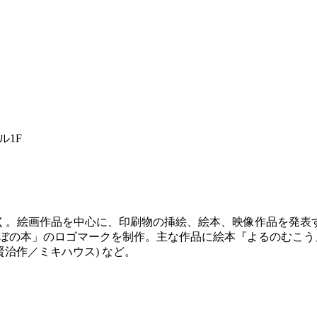
ル1F
描く。絵画作品を中心に、印刷物の挿絵、絵本、映像作品を発
んぼの本」のロゴマークを制作。主な作品に絵本『よるのむこ
賢治作／ミキハウス) など。