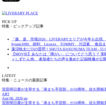
PICK UP
特集・ピックアップ記事
「森、道、市場2026」LIVERARYエリアが今年も出現。
hyunis1000、徳利、Licaxxx、TOMMY、川辺素、 
蓮沼執太に55の質問！SHUTA HASUNUMA TEAM - 55 Q
【MOVIE】あなたは「障がい」についてどう思う？ 実験的イ
＋しずたん他、 参加者たちの声を集めた記録映像が公
LATEST
特集・ニュースの最新記事
宮田明日鹿が主宰する「港まち手芸部」が10周年。佐久間
ART
Aug 06. 2026 up
宮田明日鹿が主宰する「港まち手芸部」が10周年。佐久間