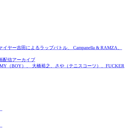
吉田によるラップバトル、 Campanella & RAMZA、
前特別企画配信アーカイブ
TOMMY（BOY）、 大橋裕之、さや（テニスコーツ）、FUCKER
。
。