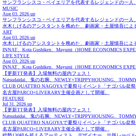
サンフランシスコ・ベイエリアを代表するレジェンドの一人、DJ 
MUSIC
Aug 03. 2026 up
サンフランシスコ・ベイエリアを代表するレジェンドの一人、DJ 
水木しげるのアシスタントを務めた、劇画家・土屋慎吾によ
ART
Aug 03. 2026 up
水木しげるのアシスタントを務めた、劇画家・土屋慎吾によ
INNAT、Kota Gushiken、Mayumi（HOME ECONOM
LIFE STYLE
Aug 03. 2026 up
INNAT、Kota Gushiken、Mayumi（HOME ECONOM
【更新TT発表】入場無料の屋内フェス！
Natsudaidai、鬼の右腕、NEWLY×TRIPPYHOUSING、T
CLUB QUATTRO NAGOYAで夏祭りイベント「ナゴパル
名古屋PARCO×LIVERARY主催企画として開催。
FEATURE
Jul 31. 2026 up
【更新TT発表】入場無料の屋内フェス！
Natsudaidai、鬼の右腕、NEWLY×TRIPPYHOUSING、T
CLUB QUATTRO NAGOYAで夏祭りイベント「ナゴパル
名古屋PARCO×LIVERARY主催企画として開催。
総勢130組を超えるアーティスト、デザイナー、出版レーベル