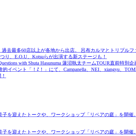
 過去最多60店以上が各地から出店。 呂布カルマとトリプルファイヤー
食品まつり、E.O.U、Kotsuらが出演する新ステージも！
uestions with Shuta Hasunuma 蓮沼執太チームTOUR直
ベント「！⇄！」にて、Campanella、NEI、xiangyu、
開！
裕美子を迎えたトークや、ワークショップ「リペアの庭」を開催
裕美子を迎えたトークや、ワークショップ「リペアの庭」を開催