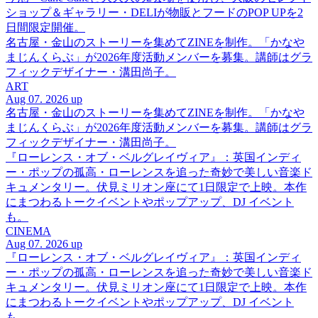
ショップ＆ギャラリー・DELIが物販とフードのPOP UPを2
日間限定開催。
名古屋・金山のストーリーを集めてZINEを制作。「かなや
まじんくらぶ」が2026年度活動メンバーを募集。講師はグラ
フィックデザイナー・溝田尚子。
ART
Aug 07. 2026 up
名古屋・金山のストーリーを集めてZINEを制作。「かなや
まじんくらぶ」が2026年度活動メンバーを募集。講師はグラ
フィックデザイナー・溝田尚子。
『ローレンス・オブ・ベルグレイヴィア』：英国インディ
ー・ポップの孤高・ローレンスを追った奇妙で美しい音楽ド
キュメンタリー。伏見ミリオン座にて1日限定で上映。本作
にまつわるトークイベントやポップアップ、DJ イベント
も。
CINEMA
Aug 07. 2026 up
『ローレンス・オブ・ベルグレイヴィア』：英国インディ
ー・ポップの孤高・ローレンスを追った奇妙で美しい音楽ド
キュメンタリー。伏見ミリオン座にて1日限定で上映。本作
にまつわるトークイベントやポップアップ、DJ イベント
も。