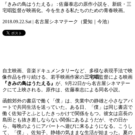
『きみの鳥はうたえる』 : 佐藤泰志の原作小説を、新鋭・三
宅唱監督が映画化。今を生きる私たちのための青春映画。
2018.09.22.Sat | 名古屋シネマテーク（愛知｜今池）
自主映画、音楽ドキュメンタリーなど、多様な表現手法で映
像作品を作り続ける、若手映画作家の
三宅唱
監督による映画
『きみの鳥はうたえる』
が、9月22日から名古屋シネマテー
クにて上映される。原作は、佐藤泰志による同名小説。
函館郊外の書店で働く「僕」は、失業中の静雄と小さなアパ
ートで共同生活を送っていた。ある日、「僕」は同じ書店で
働く佐知子とふとしたきっかけで関係をもつ。彼女は店長の
島田とも抜き差しならない関係にあるようだが、その日か
ら、毎晩のようにアパートへ遊びに来るようになる。こうし
て、「僕」、佐知子、静雄の気ままな生活が始まった。夏の