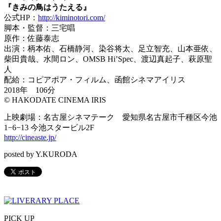
『きみの鳥はうたえる』
公式HP：
http://kiminotori.com/
脚本・監督：三宅唱
原作：佐藤泰志
出演：柄本佑、石橋静河、染谷将太、足立智充、山本亜依、
柴田貴哉、水間ロン、OMSB Hi’Spec、渡辺真起子、萩原聖
人
配給：コピアポア・フィルム、函館シネマアイリス
2018年 106分
© HAKODATE CINEMA IRIS
上映劇場：名古屋シネマテーク 愛知県名古屋市千種区今池
1−6−13 今池スタービル2F
http://cineaste.jp/
posted by Y.KURODA
PICK UP