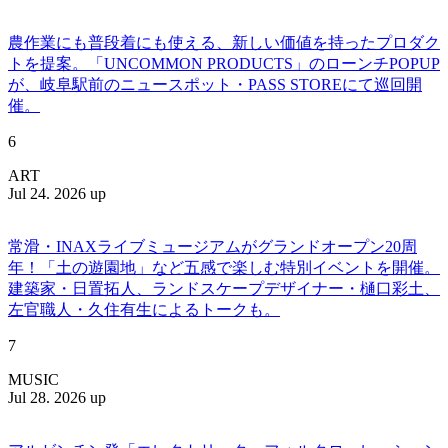
農作業にも普段着にも使える、新しい価値を持ったプロダク
トを提案。「UNCOMMON PRODUCTS」のローンチPOPUP
が、岐阜駅前のニュースポット・PASS STOREにて巡回開
催。
6
ART
Jul 24. 2026 up
常滑・INAXライブミュージアムがグランドオープン20周
年！「土の遊園地」など五感で楽しむ特別イベントを開催。
建築家・日置拓人、ランドスケープデザイナー・樋口彩土、
左官職人・久住有生によるトークも。
7
MUSIC
Jul 28. 2026 up