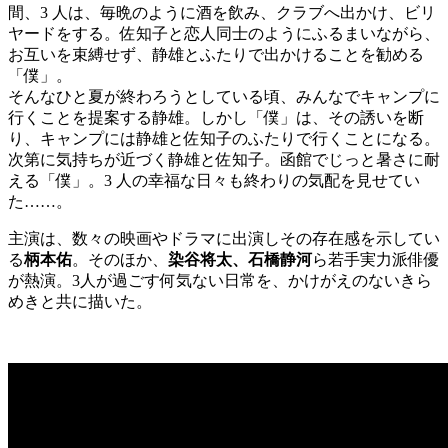
間、3 人は、毎晩のように酒を飲み、クラブへ出かけ、ビリ
ヤードをする。佐知子と恋人同士のようにふるまいながら、
お互いを束縛せず、静雄とふたりで出かけることを勧める
「僕」。
そんなひと夏が終わろうとしている頃、みんなでキャンプに
行くことを提案する静雄。しかし「僕」は、その誘いを断
り、キャンプには静雄と佐知子のふたりで行くことになる。
次第に気持ちが近づく静雄と佐知子。函館でじっと暑さに耐
える「僕」。3 人の幸福な日々も終わりの気配を見せてい
た……。
主演は、数々の映画やドラマに出演しその存在感を示してい
る
柄本佑
。そのほか、
染谷将太、石橋静河
ら若手実力派俳優
が熱演。3人が過ごす何気ない日常を、かけがえのないきら
めきと共に描いた。