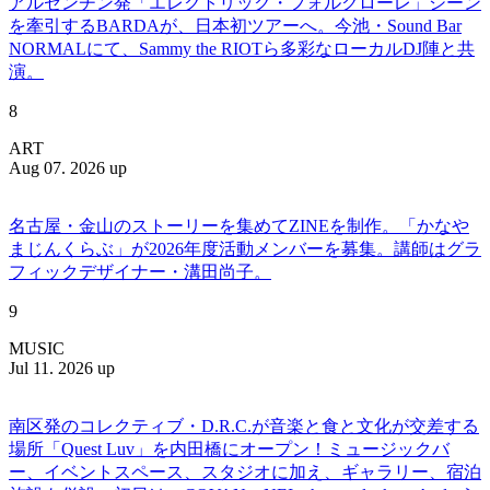
アルゼンチン発「エレクトリック・フォルクローレ」シーン
を牽引するBARDAが、日本初ツアーへ。今池・Sound Bar
NORMALにて、Sammy the RIOTら多彩なローカルDJ陣と共
演。
8
ART
Aug 07. 2026 up
名古屋・金山のストーリーを集めてZINEを制作。「かなや
まじんくらぶ」が2026年度活動メンバーを募集。講師はグラ
フィックデザイナー・溝田尚子。
9
MUSIC
Jul 11. 2026 up
南区発のコレクティブ・D.R.C.が⾳楽と⾷と⽂化が交差する
場所「Quest Luv」を内田橋にオープン！ミュージックバ
ー、イベントスペース、スタジオに加え、ギャラリー、宿泊