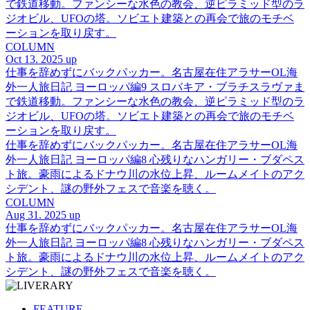
で鉄道移動。ファンシーな水色の教会、逆ピラミッド型のラ
ジオビル、UFOの塔。ソビエト建築との再会で旅のモチベ
ーションを取り戻す。
COLUMN
Oct 13. 2025 up
仕事を辞めずにバックパッカー。名古屋在住アラサーOL海
外一人旅日記 ヨーロッパ編9 スロバキア・ブラチスラヴァま
で鉄道移動。ファンシーな水色の教会、逆ピラミッド型のラ
ジオビル、UFOの塔。ソビエト建築との再会で旅のモチベ
ーションを取り戻す。
仕事を辞めずにバックパッカー。名古屋在住アラサーOL海
外一人旅日記 ヨーロッパ編8 心残りなハンガリー・ブダペス
ト旅。豪雨によるドナウ川の水位上昇、ルームメイトのアク
シデント、謎の野外フェスで音楽を聴く。
COLUMN
Aug 31. 2025 up
仕事を辞めずにバックパッカー。名古屋在住アラサーOL海
外一人旅日記 ヨーロッパ編8 心残りなハンガリー・ブダペス
ト旅。豪雨によるドナウ川の水位上昇、ルームメイトのアク
シデント、謎の野外フェスで音楽を聴く。
FEATURE