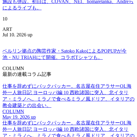
施設も併設。初日は、COVAN、NEI、homarelanka、Andreら
によるライブも。
10
ART
Jul 10. 2026 up
ベルリン拠点の陶芸作家・Satoko KakoによるPOPUPが今
池・NU TRIAHにて開催。コラボTシャツも。
COLUMN
最新の連載コラム記事
仕事を辞めずにバックパッカー。名古屋在住アラサーOL海
外一人旅日記 ヨーロッパ編 10 西欧諸国に突入、北イタリ
ア・ミラノへ。ミラノで食べるミラノ風ドリア、イタリアの
教会建築との出会い。
COLUMN
May 19. 2026 up
仕事を辞めずにバックパッカー。名古屋在住アラサーOL海
外一人旅日記 ヨーロッパ編 10 西欧諸国に突入、北イタリ
ア・ミラノへ。ミラノで食べるミラノ風ドリア、イタリアの