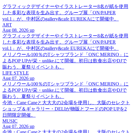
グラフィックデザイナーやイラストレーター8名が紙を使用
した多彩な表現を生み出す。グループ展「ON/PAPER
vol.1」が、中村区のgallery&cafe EUREKAにて開催中。
ART
Aug 08. 2026 up
グラフィックデザイナーやイラストレーター8名が紙を使用
した多彩な表現を生み出す。グループ展「ON/PAPER
vol.1」が、中村区のgallery&cafe EUREKAにて開催中。
メリノウール100％のTシャツブランド「ONC MERINO」に
よるPOP UPが栄・unlike.にて開催。初日は飲食出店やDJで
賑わう、夏祭りイベントも。
LIFE STYLE
Aug 07. 2026 up
メリノウール100％のTシャツブランド「ONC MERINO」に
よるPOP UPが栄・unlike.にて開催。初日は飲食出店やDJで
賑わう、夏祭りイベントも。
今池・Cane Caneと大大大の2会場を使用し、大阪のセレクト
ショップ＆ギャラリー・DELIが物販とフードのPOP UPを2
日間限定開催。
MUSIC
Aug 07. 2026 up
今池・Cane Caneと大大大の2会場を使用し、大阪のセレクト