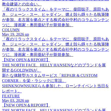
教会建築との出会い。
「夜のリラックスタイム」をテーマに、柴田聡子、原田ちあ
き、ジェーン・スー、ヒャダイン、燃え殻ら錚々たる執筆陣
が参加。名古屋を拠点とする株式会社中村のコラムコンテン
ツに、漫画家・奥田亜紀子が新規参加。
COLUMN
May 19. 2026 up
「夜のリラックスタイム」をテーマに、柴田聡子、原田ちあ
き、ジェーン・スー、ヒャダイン、燃え殻ら錚々たる執筆陣
が参加。名古屋を拠点とする株式会社中村のコラムコンテン
ツに、漫画家・奥田亜紀子が新規参加。
【NEW OPEN＆REPORT】
THE NORTH FACE、HELLY HANSENなどのブランドを展
開するGOLDWINが、
新たな体験型カスタムサービス「REPAIR & CUSTOM
CORNER」を栄・ラシックに常設。
SHINKNOWNSUKEらも参加した、ローンチイベント当日を
レポート。
FEATURE
May 03. 2026 up
【NEW OPEN＆REPORT】
THE NORTH FACE、HELLY HANSENなどのブランドを展