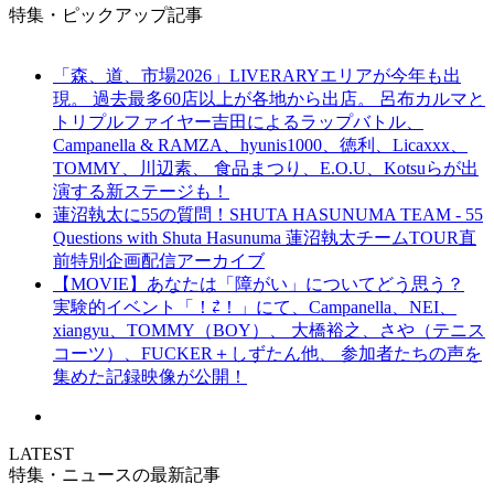
特集・ピックアップ記事
「森、道、市場2026」LIVERARYエリアが今年も出
現。 過去最多60店以上が各地から出店。 呂布カルマと
トリプルファイヤー吉田によるラップバトル、
Campanella & RAMZA、hyunis1000、徳利、Licaxxx、
TOMMY、川辺素、 食品まつり、E.O.U、Kotsuらが出
演する新ステージも！
蓮沼執太に55の質問！SHUTA HASUNUMA TEAM - 55
Questions with Shuta Hasunuma 蓮沼執太チームTOUR直
前特別企画配信アーカイブ
【MOVIE】あなたは「障がい」についてどう思う？
実験的イベント「！⇄！」にて、Campanella、NEI、
xiangyu、TOMMY（BOY）、 大橋裕之、さや（テニス
コーツ）、FUCKER＋しずたん他、 参加者たちの声を
集めた記録映像が公開！
LATEST
特集・ニュースの最新記事