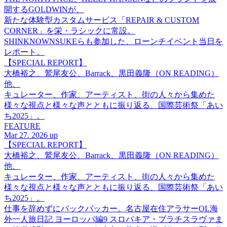
開するGOLDWINが、
新たな体験型カスタムサービス「REPAIR & CUSTOM
CORNER」を栄・ラシックに常設。
SHINKNOWNSUKEらも参加した、ローンチイベント当日を
レポート。
【SPECIAL REPORT】
大橋裕之、鷲尾友公、Barrack、黒田義隆（ON READING）
他、
キュレーター、作家、アーティスト、街の人々から集めた
様々な視点と様々な声とともに振り返る、国際芸術祭「あい
ち2025」。
FEATURE
Mar 27. 2026 up
【SPECIAL REPORT】
大橋裕之、鷲尾友公、Barrack、黒田義隆（ON READING）
他、
キュレーター、作家、アーティスト、街の人々から集めた
様々な視点と様々な声とともに振り返る、国際芸術祭「あい
ち2025」。
仕事を辞めずにバックパッカー。名古屋在住アラサーOL海
外一人旅日記 ヨーロッパ編9 スロバキア・ブラチスラヴァま