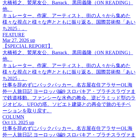
大橋裕之、鷲尾友公、Barrack、黒田義隆（ON READING）
他、
キュレーター、作家、アーティスト、街の人々から集めた
様々な視点と様々な声とともに振り返る、国際芸術祭「あい
ち2025」。
FEATURE
Mar 27. 2026 up
【SPECIAL REPORT】
大橋裕之、鷲尾友公、Barrack、黒田義隆（ON READING）
他、
キュレーター、作家、アーティスト、街の人々から集めた
様々な視点と様々な声とともに振り返る、国際芸術祭「あい
ち2025」。
仕事を辞めずにバックパッカー。名古屋在住アラサーOL海
外一人旅日記 ヨーロッパ編9 スロバキア・ブラチスラヴァま
で鉄道移動。ファンシーな水色の教会、逆ピラミッド型のラ
ジオビル、UFOの塔。ソビエト建築との再会で旅のモチベ
ーションを取り戻す。
COLUMN
Oct 13. 2025 up
仕事を辞めずにバックパッカー。名古屋在住アラサーOL海
外一人旅日記 ヨーロッパ編9 スロバキア・ブラチスラヴァま