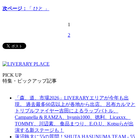
次ページ：
「 ひと 」
1
2
PICK UP
特集・ピックアップ記事
「森、道、市場2026」LIVERARYエリアが今年も出
現。 過去最多60店以上が各地から出店。 呂布カルマと
トリプルファイヤー吉田によるラップバトル、
Campanella & RAMZA、hyunis1000、徳利、Licaxxx、
TOMMY、川辺素、 食品まつり、E.O.U、Kotsuらが出
演する新ステージも！
蓮沼執太に55の質問！SHUTA HASUNUMA TEAM - 55