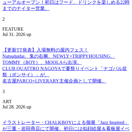
ューアルオープン！初日はフード、ドリンクを楽しめる22時
までのナイター営業。
2
FEATURE
Jul 31. 2026 up
【更新TT発表】入場無料の屋内フェス！
Natsudaidai、鬼の右腕、NEWLY×TRIPPYHOUSING、
TOMMY（BOY）、MOOLAら出演。
CLUB QUATTRO NAGOYAで夏祭りイベント「ナゴパル盆
祭（ボンサイ）」が、
名古屋PARCO×LIVERARY主催企画として開催。
3
ART
Jul 28. 2026 up
イラストレーター・CHALKBOYによる個展「Jazz Inspired」
が三重・岩田商店にて開催。初日には似顔絵屋＆看板屋イベ