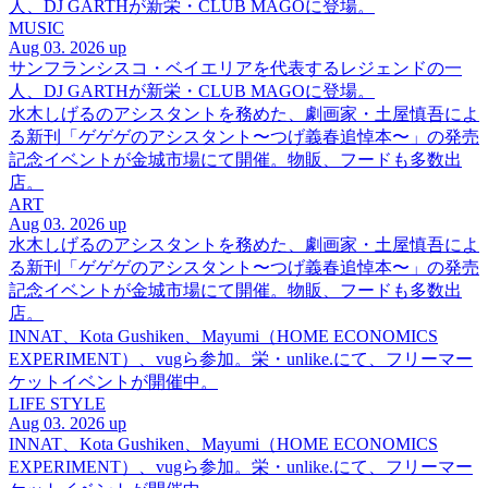
人、DJ GARTHが新栄・CLUB MAGOに登場。
MUSIC
Aug 03. 2026 up
サンフランシスコ・ベイエリアを代表するレジェンドの一
人、DJ GARTHが新栄・CLUB MAGOに登場。
水木しげるのアシスタントを務めた、劇画家・土屋慎吾によ
る新刊「ゲゲゲのアシスタント〜つげ義春追悼本〜」の発売
記念イベントが金城市場にて開催。物販、フードも多数出
店。
ART
Aug 03. 2026 up
水木しげるのアシスタントを務めた、劇画家・土屋慎吾によ
る新刊「ゲゲゲのアシスタント〜つげ義春追悼本〜」の発売
記念イベントが金城市場にて開催。物販、フードも多数出
店。
INNAT、Kota Gushiken、Mayumi（HOME ECONOMICS
EXPERIMENT）、vugら参加。栄・unlike.にて、フリーマー
ケットイベントが開催中。
LIFE STYLE
Aug 03. 2026 up
INNAT、Kota Gushiken、Mayumi（HOME ECONOMICS
EXPERIMENT）、vugら参加。栄・unlike.にて、フリーマー