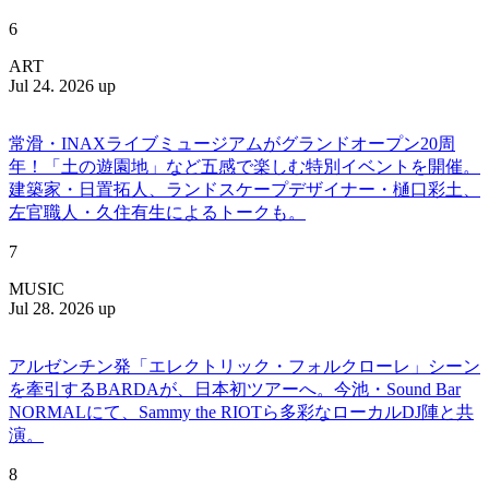
6
ART
Jul 24. 2026 up
常滑・INAXライブミュージアムがグランドオープン20周
年！「土の遊園地」など五感で楽しむ特別イベントを開催。
建築家・日置拓人、ランドスケープデザイナー・樋口彩土、
左官職人・久住有生によるトークも。
7
MUSIC
Jul 28. 2026 up
アルゼンチン発「エレクトリック・フォルクローレ」シーン
を牽引するBARDAが、日本初ツアーへ。今池・Sound Bar
NORMALにて、Sammy the RIOTら多彩なローカルDJ陣と共
演。
8