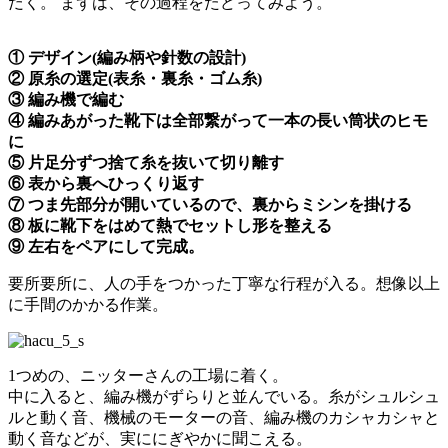
だく。 まずは、その過程をたどってみよう。
① デザイン(編み柄や針数の設計)
② 原糸の選定(表糸・裏糸・ゴム糸)
③ 編み機で編む
④ 編みあがった靴下は全部繋がって一本の長い筒状のヒモ
に
⑤ 片足分ずつ捨て糸を抜いて切り離す
⑥ 表から裏へひっくり返す
⑦ つま先部分が開いているので、裏からミシンを掛ける
⑧ 板に靴下をはめて熱でセットし形を整える
⑨ 左右をペアにして完成。
要所要所に、人の手をつかった丁寧な行程が入る。想像以上
に手間のかかる作業。
1つめの、ニッターさんの工場に着く。
中に入ると、編み機がずらりと並んでいる。糸がシュルシュ
ルと動く音、機械のモーターの音、編み機のカシャカシャと
動く音などが、実ににぎやかに聞こえる。