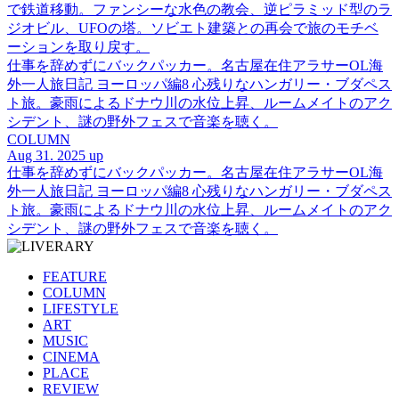
で鉄道移動。ファンシーな水色の教会、逆ピラミッド型のラ
ジオビル、UFOの塔。ソビエト建築との再会で旅のモチベ
ーションを取り戻す。
仕事を辞めずにバックパッカー。名古屋在住アラサーOL海
外一人旅日記 ヨーロッパ編8 心残りなハンガリー・ブダペス
ト旅。豪雨によるドナウ川の水位上昇、ルームメイトのアク
シデント、謎の野外フェスで音楽を聴く。
COLUMN
Aug 31. 2025 up
仕事を辞めずにバックパッカー。名古屋在住アラサーOL海
外一人旅日記 ヨーロッパ編8 心残りなハンガリー・ブダペス
ト旅。豪雨によるドナウ川の水位上昇、ルームメイトのアク
シデント、謎の野外フェスで音楽を聴く。
FEATURE
COLUMN
LIFESTYLE
ART
MUSIC
CINEMA
PLACE
REVIEW