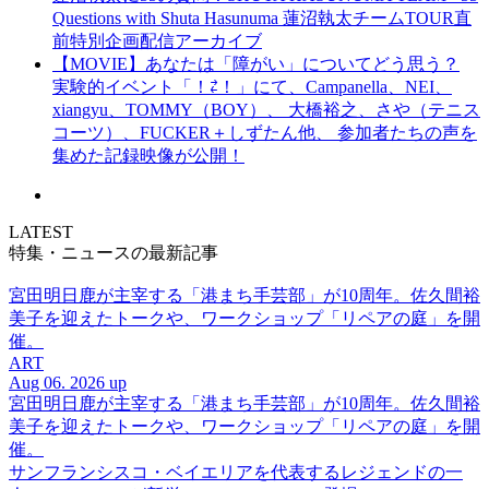
Questions with Shuta Hasunuma 蓮沼執太チームTOUR直
前特別企画配信アーカイブ
【MOVIE】あなたは「障がい」についてどう思う？
実験的イベント「！⇄！」にて、Campanella、NEI、
xiangyu、TOMMY（BOY）、 大橋裕之、さや（テニス
コーツ）、FUCKER＋しずたん他、 参加者たちの声を
集めた記録映像が公開！
LATEST
特集・ニュースの最新記事
宮田明日鹿が主宰する「港まち手芸部」が10周年。佐久間裕
美子を迎えたトークや、ワークショップ「リペアの庭」を開
催。
ART
Aug 06. 2026 up
宮田明日鹿が主宰する「港まち手芸部」が10周年。佐久間裕
美子を迎えたトークや、ワークショップ「リペアの庭」を開
催。
サンフランシスコ・ベイエリアを代表するレジェンドの一