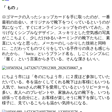
「 もの 」
ロゴマークの入ったショップカードを手に取ったのが、一番
最初の出会い。オリジナルで靴下をつくっているというのが
気になって、すぐにオンラインショップをのぞいてみた。さ
りげなくシンプルなデザイン、スッキリとした空気感の写真
がここちよく、少しだけゆるいネーミングの靴下たちに、素
直にいいなと思った。メーカーのしっかりした技術と同時
に、こだわってものづくりをしている手作りの良さも感じら
れたから。「hacu」というブランド名も、しごくシンプルに
「履く」という言葉からきている。そんな潔さもいい。
にちよう市には「冬のにちよう市」に２度ほど参加していた
だいている。冬を温かくしてくれる靴下はお客様にもいつも
人気で、hacuさんの靴下を愛用しているというリピーターも
多い。友人へのプレゼントや、家族みんなの靴下を。いつも
頑張ってる自分にと。お客様が楽しそうに靴下を探している
様子に、見ているこちらも温かい気持ちになる。