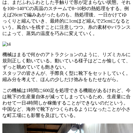
は、まだふわふわとした手触りで形が定まらない状態。それ
を100~140°Cの高温のスチームで8~10秒の熱処理をする。例
えば26cmで編みあがったものも、熱処理後、一日かけてゆ
っくりと縮んでいき、最終的に1cmほど縮んで25cmになると
いう。風合いを残すことに注意しつつ、糸の素材やバランス
によって、蒸気の温度を巧みに変えていく。
機械はまるで何かのアトラクションのように、リズミカルに
規則正しく動いている。動いている様子はどこか愉しくて、
ずっと眺めていても飽きない。
スタッフの皆さんが、手際良く型に靴下をセットしていく。
縮み分を考えて、ほんの少しだけ弛みをもたせながら。
この機械は1時間に600足を処理できる機能があるけれど、今
は靴下の生産量自体が減ってしまっているため、生産量に合
わせて一日4時間しか稼働することができないのだという。
中国など、海外で靴下がつくられるようになったことが小さ
な町工場にも影響を及ぼしている。