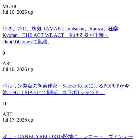
MUSIC
Jul 10. 2026 up
1729、7FO、珠鬼 TAMAKI、nutsman、Ramza、狂欒
Kyōran、THE ACT WE ACT、化ける身が千種・
club(O)Utoposに集結。
9
ART
Jul 10. 2026 up
ベルリン拠点の陶芸作家・Satoko KakoによるPOPUPが今
池・NU TRIAHにて開催。コラボTシャツも。
10
ART
Jul 17. 2026 up
吹上・CANBUYRECORDS跡地に、レコード、ヴィンテー