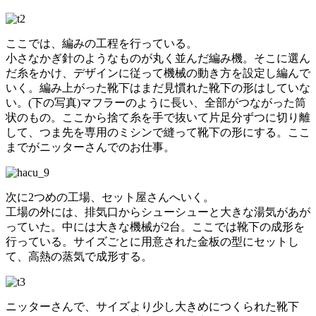
ここでは、編みの工程を行っている。
小さなかぎ針のようなものが丸く並んだ編み機。そこに選ん
だ糸をかけ、デザインに従って機械の動き方を設定し編んで
いく。編み上がった靴下はまだ見慣れた靴下の形はしていな
い。(下の写真)マフラーのように長い、全部がつながった筒
状のもの。ここから捨て糸を手で抜いて片足分ずつに切り離
して、つま先を専用のミシンで縫って靴下の形にする。ここ
までがニッターさんでのお仕事。
次に2つめの工場、セット屋さんへいく。
工場の外には、排気口からシューシューと大きな湯気があが
っていた。中には大きな機械が2台。ここでは靴下の成形を
行っている。サイズごとに用意された金板の型にセットし
て、高熱の蒸気で成形する。
ニッターさんで、サイズより少し大きめにつくられた靴下