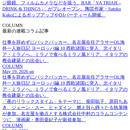
ジ眼鏡、フィルムカメラなどを扱う、BAR「VA TRIAH –
DRINK & THINGS -」がプレオープン。陶芸作家・Satoko
KakoによるポップアップやDJパーティーも開催。
COLUMN
最新の連載コラム記事
仕事を辞めずにバックパッカー。名古屋在住アラサーOL海
外一人旅日記 ヨーロッパ編 10 西欧諸国に突入、北イタリ
ア・ミラノへ。ミラノで食べるミラノ風ドリア、イタリアの
教会建築との出会い。
COLUMN
May 19. 2026 up
仕事を辞めずにバックパッカー。名古屋在住アラサーOL海
外一人旅日記 ヨーロッパ編 10 西欧諸国に突入、北イタリ
ア・ミラノへ。ミラノで食べるミラノ風ドリア、イタリアの
教会建築との出会い。
「夜のリラックスタイム」をテーマに、柴田聡子、原田ちあ
き、ジェーン・スー、ヒャダイン、燃え殻ら錚々たる執筆陣
が参加。名古屋を拠点とする株式会社中村のコラムコンテン
ツに、漫画家・奥田亜紀子が新規参加。
COLUMN