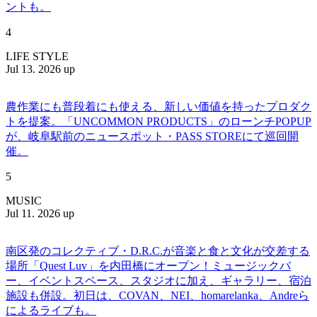
ントも。
4
LIFE STYLE
Jul 13. 2026 up
農作業にも普段着にも使える、新しい価値を持ったプロダク
トを提案。「UNCOMMON PRODUCTS」のローンチPOPUP
が、岐阜駅前のニュースポット・PASS STOREにて巡回開
催。
5
MUSIC
Jul 11. 2026 up
南区発のコレクティブ・D.R.C.が⾳楽と⾷と⽂化が交差する
場所「Quest Luv」を内田橋にオープン！ミュージックバ
ー、イベントスペース、スタジオに加え、ギャラリー、宿泊
施設も併設。初日は、COVAN、NEI、homarelanka、Andreら
によるライブも。