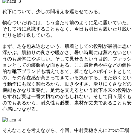
靴下について、少しの間考えを巡らせてみる。
物心ついた頃には、もう当たり前のように足に履いていた。
そして特に意識することもなく、今日も明日も履いたり脱い
だりを繰り返している。
まず、足を包み込むという、肌着としての役割が最初に思い
浮かぶ。肌触りの良さや暖かさ、暑い時期には蒸れないとい
うのも身体にやさしい。そして見せるという目的、ファッシ
ョンとしての装飾的な面もある。ここ最近色や柄などの個性
的な靴下ブランドも増えてきて、着こなしのポイントとして
の、その存在感が高まってきている気がする。また歩くとい
う動作にも深く関わるから、動きやすさ、滑りにくさなどの
機能もかなり重要だ。足元を支えるという靴下本来の役割か
らすれば実は一番大切なのかもしれない。そして日々履くも
のでもあるから、耐久性も必要。素材が丈夫であることも安
心感につながる。
そんなことを考えながら、今回、中村美穂さんに2つの工場