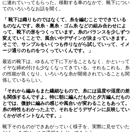
に連れていってもらった。移動する車のなかで、靴下につい
てのいろいろなお話を聞く。
「 靴下は織りものではなくて、糸を編むことでできている
ものなんです。表糸・裏糸・ゴム糸 などの組み合わせによ
って、靴下の形をつくっています。糸のバランスを少しずつ
変えていくことで、風合いやデザインが決まっていきます。
そこで、サンプルをいくつも作りながら試していって、イメ
ージ通りのものをつくっていくんです。 」
最近の靴下は、ゆるんで下に下がることもなく、かといって
イヤな締め付けも少なくなってきている。それもこれも、糸
の性能が良くなり、いろいろな糸が開発されていることも関
係しているらしい。
「それから編みもまた繊細なもので、糸には温度や湿度の差
も関係するんですよ。特に朝に編んだものと夕方編んだもの
とでは、微妙に編みの感じや風合いが変わることもあって。
糸の特性もわかった上で、それをどうデザインに反映してい
くかがポイントなんです。」
靴下そのものができあがっていく様子を、実際に見せていた