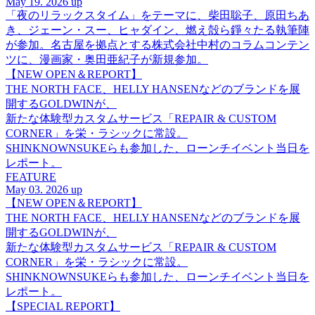
May 19. 2026 up
「夜のリラックスタイム」をテーマに、柴田聡子、原田ちあ
き、ジェーン・スー、ヒャダイン、燃え殻ら錚々たる執筆陣
が参加。名古屋を拠点とする株式会社中村のコラムコンテン
ツに、漫画家・奥田亜紀子が新規参加。
【NEW OPEN＆REPORT】
THE NORTH FACE、HELLY HANSENなどのブランドを展
開するGOLDWINが、
新たな体験型カスタムサービス「REPAIR & CUSTOM
CORNER」を栄・ラシックに常設。
SHINKNOWNSUKEらも参加した、ローンチイベント当日を
レポート。
FEATURE
May 03. 2026 up
【NEW OPEN＆REPORT】
THE NORTH FACE、HELLY HANSENなどのブランドを展
開するGOLDWINが、
新たな体験型カスタムサービス「REPAIR & CUSTOM
CORNER」を栄・ラシックに常設。
SHINKNOWNSUKEらも参加した、ローンチイベント当日を
レポート。
【SPECIAL REPORT】