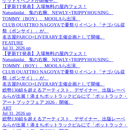
ケットイベントが開催中。
【更新TT発表】入場無料の屋内フェス！
Natsudaidai、鬼の右腕、NEWLY×TRIPPYHOUSING、
TOMMY（BOY）、MOOLAら出演。
CLUB QUATTRO NAGOYAで夏祭りイベント「ナゴパル盆
祭（ボンサイ）」が、
名古屋PARCO×LIVERARY主催企画として開催。
FEATURE
Jul 31. 2026 up
【更新TT発表】入場無料の屋内フェス！
Natsudaidai、鬼の右腕、NEWLY×TRIPPYHOUSING、
TOMMY（BOY）、MOOLAら出演。
CLUB QUATTRO NAGOYAで夏祭りイベント「ナゴパル盆
祭（ボンサイ）」が、
名古屋PARCO×LIVERARY主催企画として開催。
総勢130組を超えるアーティスト、デザイナー、出版レーベ
ルらが出展！港まちポットラックビルにて「ポットラック・
アートブックフェア 2026」開催。
ART
Jul 31. 2026 up
総勢130組を超えるアーティスト、デザイナー、出版レーベ
ルらが出展！港まちポットラックビルにて「ポットラック・