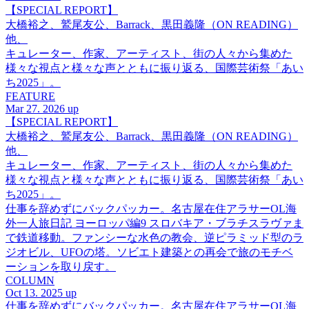
【SPECIAL REPORT】
大橋裕之、鷲尾友公、Barrack、黒田義隆（ON READING）
他、
キュレーター、作家、アーティスト、街の人々から集めた
様々な視点と様々な声とともに振り返る、国際芸術祭「あい
ち2025」。
FEATURE
Mar 27. 2026 up
【SPECIAL REPORT】
大橋裕之、鷲尾友公、Barrack、黒田義隆（ON READING）
他、
キュレーター、作家、アーティスト、街の人々から集めた
様々な視点と様々な声とともに振り返る、国際芸術祭「あい
ち2025」。
仕事を辞めずにバックパッカー。名古屋在住アラサーOL海
外一人旅日記 ヨーロッパ編9 スロバキア・ブラチスラヴァま
で鉄道移動。ファンシーな水色の教会、逆ピラミッド型のラ
ジオビル、UFOの塔。ソビエト建築との再会で旅のモチベ
ーションを取り戻す。
COLUMN
Oct 13. 2025 up
仕事を辞めずにバックパッカー。名古屋在住アラサーOL海