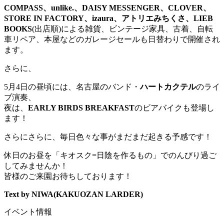
COMPASS、unlike.、DAISY MESSENGER、CLOVER、
STORE IN FACTORY、
izaura、アトリエみちくさ、LIEB
BOOKS
(出店順)による雑貨、ビンテージ家具、古着、
自転
車リペア、本屋などのガレージセールも日替わりで開催され
ます。
さらに、
5月4日の昼頃には、名古屋のバンド・
ハートカクテル
のライ
ブ演奏、
夜は、
EARLY BIRDS BREAKFAST
のビアバイクも登場し
ます！
さらにさらに、毎日色々な事がまだまだ起きる予感です！
休日のお昼を「キオスク=日陰を作るもの」
でのんびり過ご
してみませんか！
皆様のご来園お待ちしております！
Text by NIWA(KAKUOZAN LARDER)
イベント情報