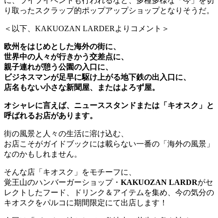
に、ライブイベントも行われるなど、多種多様な「今」を切
り取ったスクラップ的ポップアップショップとなりそうだ。
＜以下、KAKUOZAN LARDERよりコメント＞
欧州をはじめとした海外の街に、
世界中の人々が行きかう交差点に、
親子連れが憩う公園の入口に、
ビジネスマンが足早に駆け上がる地下鉄の出入口に、
店名もない小さな新聞屋、またはよろず屋。
オシャレに言えば、ニューススタンドまたは「キオスク」と
呼ばれるお店
があります。
街の風景と人々の生活に溶け込む、
お店こそがガイドブックには載らない一番の「海外の風景」
なのかもしれません。
そんな店「キオスク」をモチーフに、
覚王山のハンバーガーショップ・
KAKUOZAN LARDR
がセ
レクトしたフード、ドリンク＆アイテムを集め、今の気分の
キオスクをパルコに期間限定にて出店します！