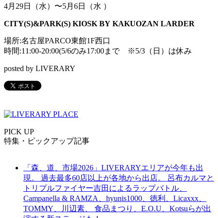
4月29日（水）〜5月6日（水 ）
CITY(S)&PARK(S) KIOSK BY KAKUOZAN LARDER
場所:名古屋PARCO東館1F西口
時間:11:00-20:00(5/6のみ17:00まで ※5/3（日）は休み
posted by LIVERARY
PICK UP
特集・ピックアップ記事
「森、道、市場2026」LIVERARYエリアが今年も出
現。 過去最多60店以上が各地から出店。 呂布カルマと
トリプルファイヤー吉田によるラップバトル、
Campanella & RAMZA、hyunis1000、徳利、Licaxxx、
TOMMY、川辺素、 食品まつり、E.O.U、Kotsuらが出