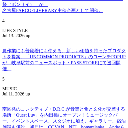
祭（ボンサイ）」が、
名古屋PARCO×LIVERARY主催企画として開催。
4
LIFE STYLE
Jul 13. 2026 up
農作業にも普段着にも使える、新しい価値を持ったプロダク
トを提案。「UNCOMMON PRODUCTS」のローンチPOPUP
が、岐阜駅前のニュースポット・PASS STOREにて巡回開
催。
5
MUSIC
Jul 11. 2026 up
南区発のコレクティブ・D.R.C.が⾳楽と⾷と⽂化が交差する
場所「Quest Luv」を内田橋にオープン！ミュージックバ
ー、イベントスペース、スタジオに加え、ギャラリー、宿泊
施設も併設。初日は、COVAN、NEI、homarelanka、Andreら