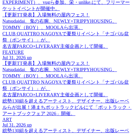
EXPERIMENT）、vugら参加。栄・unlike.にて、フリーマー
ケットイベントが開催中。
【更新TT発表】入場無料の屋内フェス！
Natsudaidai、鬼の右腕、NEWLY×TRIPPYHOUSING、
TOMMY（BOY）、MOOLAら出演。
CLUB QUATTRO NAGOYAで夏祭りイベント「ナゴパル盆
祭（ボンサイ）」が、
名古屋PARCO×LIVERARY主催企画として開催。
FEATURE
Jul 31. 2026 up
【更新TT発表】入場無料の屋内フェス！
Natsudaidai、鬼の右腕、NEWLY×TRIPPYHOUSING、
TOMMY（BOY）、MOOLAら出演。
CLUB QUATTRO NAGOYAで夏祭りイベント「ナゴパル盆
祭（ボンサイ）」が、
名古屋PARCO×LIVERARY主催企画として開催。
総勢130組を超えるアーティスト、デザイナー、出版レーベ
ルらが出展！港まちポットラックビルにて「ポットラック・
アートブックフェア 2026」開催。
ART
Jul 31. 2026 up
総勢130組を超えるアーティスト、デザイナー、出版レーベ