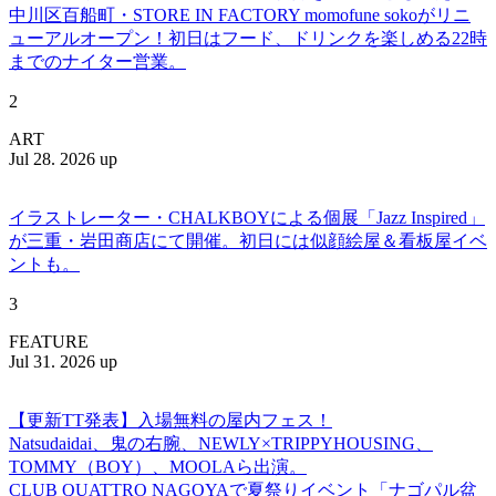
中川区百船町・STORE IN FACTORY momofune sokoがリニ
ューアルオープン！初日はフード、ドリンクを楽しめる22時
までのナイター営業。
2
ART
Jul 28. 2026 up
イラストレーター・CHALKBOYによる個展「Jazz Inspired」
が三重・岩田商店にて開催。初日には似顔絵屋＆看板屋イベ
ントも。
3
FEATURE
Jul 31. 2026 up
【更新TT発表】入場無料の屋内フェス！
Natsudaidai、鬼の右腕、NEWLY×TRIPPYHOUSING、
TOMMY（BOY）、MOOLAら出演。
CLUB QUATTRO NAGOYAで夏祭りイベント「ナゴパル盆