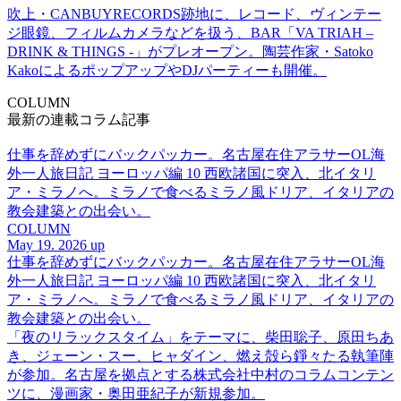
吹上・CANBUYRECORDS跡地に、レコード、ヴィンテー
ジ眼鏡、フィルムカメラなどを扱う、BAR「VA TRIAH –
DRINK & THINGS -」がプレオープン。陶芸作家・Satoko
KakoによるポップアップやDJパーティーも開催。
COLUMN
最新の連載コラム記事
仕事を辞めずにバックパッカー。名古屋在住アラサーOL海
外一人旅日記 ヨーロッパ編 10 西欧諸国に突入、北イタリ
ア・ミラノへ。ミラノで食べるミラノ風ドリア、イタリアの
教会建築との出会い。
COLUMN
May 19. 2026 up
仕事を辞めずにバックパッカー。名古屋在住アラサーOL海
外一人旅日記 ヨーロッパ編 10 西欧諸国に突入、北イタリ
ア・ミラノへ。ミラノで食べるミラノ風ドリア、イタリアの
教会建築との出会い。
「夜のリラックスタイム」をテーマに、柴田聡子、原田ちあ
き、ジェーン・スー、ヒャダイン、燃え殻ら錚々たる執筆陣
が参加。名古屋を拠点とする株式会社中村のコラムコンテン
ツに、漫画家・奥田亜紀子が新規参加。