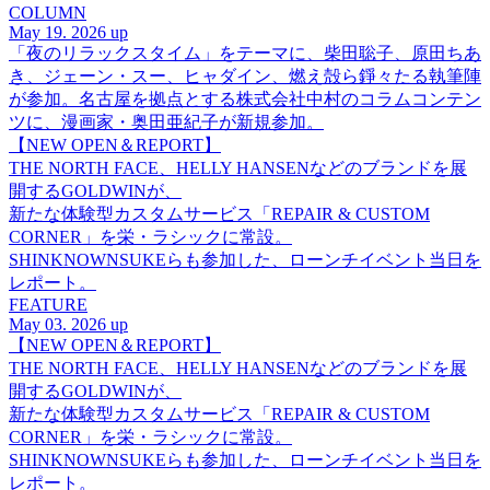
COLUMN
May 19. 2026 up
「夜のリラックスタイム」をテーマに、柴田聡子、原田ちあ
き、ジェーン・スー、ヒャダイン、燃え殻ら錚々たる執筆陣
が参加。名古屋を拠点とする株式会社中村のコラムコンテン
ツに、漫画家・奥田亜紀子が新規参加。
【NEW OPEN＆REPORT】
THE NORTH FACE、HELLY HANSENなどのブランドを展
開するGOLDWINが、
新たな体験型カスタムサービス「REPAIR & CUSTOM
CORNER」を栄・ラシックに常設。
SHINKNOWNSUKEらも参加した、ローンチイベント当日を
レポート。
FEATURE
May 03. 2026 up
【NEW OPEN＆REPORT】
THE NORTH FACE、HELLY HANSENなどのブランドを展
開するGOLDWINが、
新たな体験型カスタムサービス「REPAIR & CUSTOM
CORNER」を栄・ラシックに常設。
SHINKNOWNSUKEらも参加した、ローンチイベント当日を
レポート。