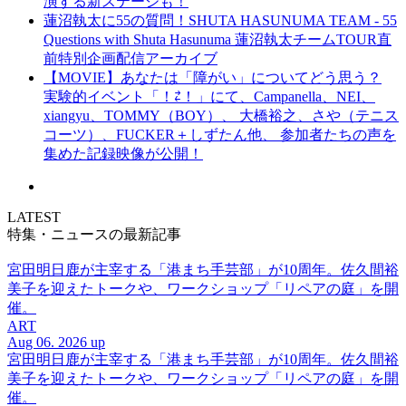
演する新ステージも！
蓮沼執太に55の質問！SHUTA HASUNUMA TEAM - 55
Questions with Shuta Hasunuma 蓮沼執太チームTOUR直
前特別企画配信アーカイブ
【MOVIE】あなたは「障がい」についてどう思う？
実験的イベント「！⇄！」にて、Campanella、NEI、
xiangyu、TOMMY（BOY）、 大橋裕之、さや（テニス
コーツ）、FUCKER＋しずたん他、 参加者たちの声を
集めた記録映像が公開！
LATEST
特集・ニュースの最新記事
宮田明日鹿が主宰する「港まち手芸部」が10周年。佐久間裕
美子を迎えたトークや、ワークショップ「リペアの庭」を開
催。
ART
Aug 06. 2026 up
宮田明日鹿が主宰する「港まち手芸部」が10周年。佐久間裕
美子を迎えたトークや、ワークショップ「リペアの庭」を開
催。