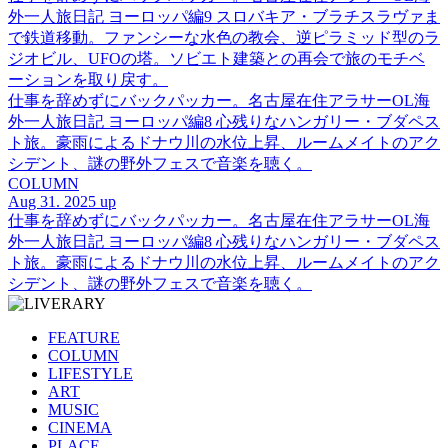
外一人旅日記 ヨーロッパ編9 スロバキア・ブラチスラヴァま
で鉄道移動。ファンシーな水色の教会、逆ピラミッド型のラ
ジオビル、UFOの塔。ソビエト建築との再会で旅のモチベ
ーションを取り戻す。
仕事を辞めずにバックパッカー。名古屋在住アラサーOL海
外一人旅日記 ヨーロッパ編8 心残りなハンガリー・ブダペス
ト旅。豪雨によるドナウ川の水位上昇、ルームメイトのアク
シデント、謎の野外フェスで音楽を聴く。
COLUMN
Aug 31. 2025 up
仕事を辞めずにバックパッカー。名古屋在住アラサーOL海
外一人旅日記 ヨーロッパ編8 心残りなハンガリー・ブダペス
ト旅。豪雨によるドナウ川の水位上昇、ルームメイトのアク
シデント、謎の野外フェスで音楽を聴く。
FEATURE
COLUMN
LIFESTYLE
ART
MUSIC
CINEMA
PLACE