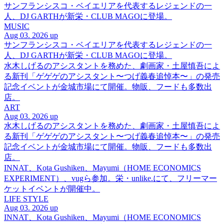
サンフランシスコ・ベイエリアを代表するレジェンドの一
人、DJ GARTHが新栄・CLUB MAGOに登場。
MUSIC
Aug 03. 2026 up
サンフランシスコ・ベイエリアを代表するレジェンドの一
人、DJ GARTHが新栄・CLUB MAGOに登場。
水木しげるのアシスタントを務めた、劇画家・土屋慎吾によ
る新刊「ゲゲゲのアシスタント〜つげ義春追悼本〜」の発売
記念イベントが金城市場にて開催。物販、フードも多数出
店。
ART
Aug 03. 2026 up
水木しげるのアシスタントを務めた、劇画家・土屋慎吾によ
る新刊「ゲゲゲのアシスタント〜つげ義春追悼本〜」の発売
記念イベントが金城市場にて開催。物販、フードも多数出
店。
INNAT、Kota Gushiken、Mayumi（HOME ECONOMICS
EXPERIMENT）、vugら参加。栄・unlike.にて、フリーマー
ケットイベントが開催中。
LIFE STYLE
Aug 03. 2026 up
INNAT、Kota Gushiken、Mayumi（HOME ECONOMICS