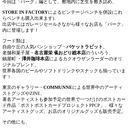
今回は「パーク」編として、敷地内に芝生を敷き詰め、
STORE IN FACTORY
によるビンテージベンチを併設(
これ
らベンチも購入出来ます)、
出店中にはガレージセールさながら様々なお店も「パーク」
内に登場します！
フード類は、
自由ケ丘の人気パンショップ・
バケットラビット
、
老舗和菓子屋・
名古屋栄 雀おどり総本店
のういろう、
鍋屋町 ・
澤井珈琲本店
によるカクオウザンラーダーのオリ
ジナルブレンド、
世界各国のビールやソフトドリンクやスナックも揃っていま
す！
東京のギャラリー・
COMMUNNE
による世界中のアーティ
ストグッズやZINE、
著名アーティストも参加予定の世界で一つだけのポストカー
ド作品
「ポストポストカードプロジェクトPPCP」、様々な
アーティストグッズ、お店のオリジナルグッズも販売予定。
その他にも、