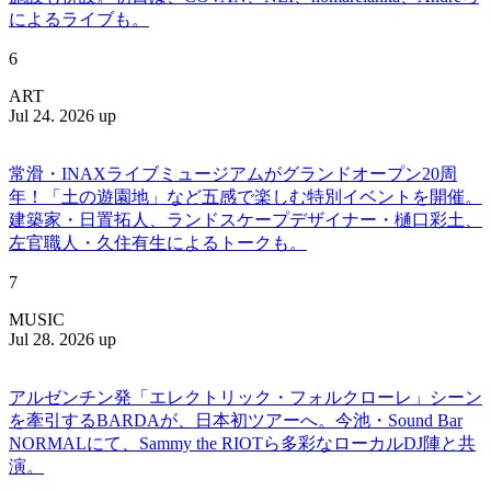
によるライブも。
6
ART
Jul 24. 2026 up
常滑・INAXライブミュージアムがグランドオープン20周
年！「土の遊園地」など五感で楽しむ特別イベントを開催。
建築家・日置拓人、ランドスケープデザイナー・樋口彩土、
左官職人・久住有生によるトークも。
7
MUSIC
Jul 28. 2026 up
アルゼンチン発「エレクトリック・フォルクローレ」シーン
を牽引するBARDAが、日本初ツアーへ。今池・Sound Bar
NORMALにて、Sammy the RIOTら多彩なローカルDJ陣と共
演。