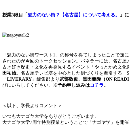
授業3限目「
魅力のない街？【名古屋】について考える。
」に
「魅力のない街ワースト1」の称号を得てしまったことで逆
されたのが今回のトークセッション。パネラーには、名古屋
古き好き歴史・文化を再発見するイベント「やっとかめ文化
田祐治
。名古屋テレビ塔を中心とした街づくりを牽引する「SOCIA
「
LIVERARY」
編集部より
武部敬俊、黒田義隆（ON READING
びにいらしてください。※
予約申し込みは
コチラ
。
＜以下、学長よりコメント＞
いつも大ナゴヤ大学をありがとうございます。
大ナゴヤ大学7周年特別授業ということで「ナゴヤ学」を開