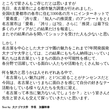
ところで皆さんもご存じだとは思いますが
先日、名古屋市による都市魅力調査が行われました。
全国8主要都市の各市に住む3300名の方々にインターネットで
「愛着度」「誇り度」「知人への推奨度」のアンケートをと
名古屋市は「愛着」「誇り」は7位、さらに「推奨」は最下位
多くのメディアがこの結果だけを報道し、
またその結果のみを聞いてショックを受けた人も少ないと思
しかし！
名古屋を中心とした大ナゴヤ圏の魅力をこれまで7年間発掘
大ナゴヤ大学としては、この結果にもちろん納得はいってい
私たちは名古屋というまちの面白さや可能性を感じて、
各分野で活躍している面白い人たちや活動をたくさん知って
何を魅力と思うかは人それぞれある中で、
「名古屋らしい魅力は何」と1つに絞ることがナンセンスだ
今回は、名古屋というまちに面白さを感じて自分の好きなテ
活動をしている様々な人たちを先生に迎え、
「名古屋って本当に魅力ないんでしょうか？」という皆さん
先生と皆さんも交えて探っていきたいと思います。
Text by 大ナゴヤ大学 学長 加藤幹泰