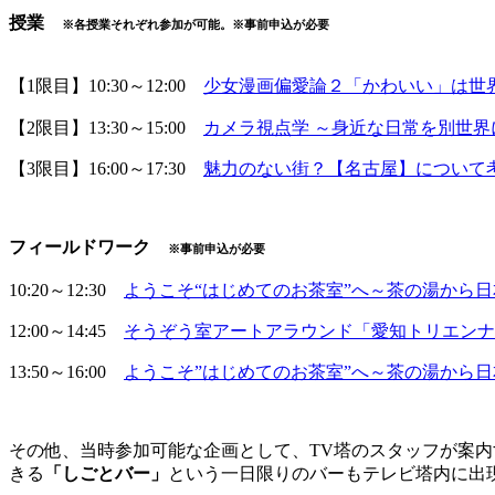
授業
※各授業それぞれ参加が可能。※
事前申込が必要
【1限目】10:30～12:00
少女漫画偏愛論２「かわいい」は世
【2限目】13:30～15:00
カメラ視点学 ～身近な日常を別世界
【3限目】16:00～17:30
魅力のない街？【名古屋】について
フィールドワーク
※
事前申込が必要
10:20～12:30
ようこそ“はじめてのお茶室”へ～茶の湯から
12:00～14:45
そうぞう室アートアラウンド「愛知トリエンナ
13:50～16:00
ようこそ”はじめてのお茶室”へ～茶の湯から
その他、当時参加可能な企画として、TV塔のスタッフが案内
きる
「しごとバー」
という一日限りのバーもテレビ塔内に出