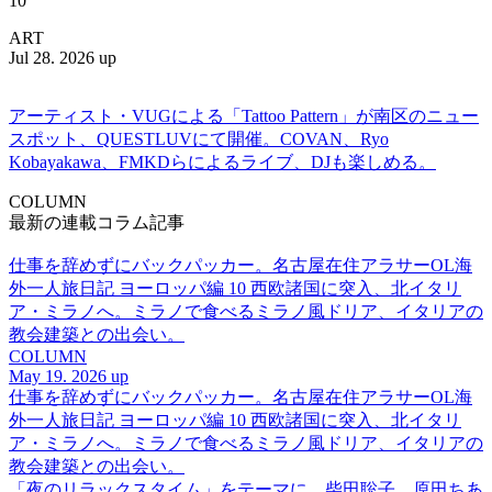
10
ART
Jul 28. 2026 up
アーティスト・VUGによる「Tattoo Pattern」が南区のニュー
スポット、QUESTLUVにて開催。COVAN、Ryo
Kobayakawa、FMKDらによるライブ、DJも楽しめる。
COLUMN
最新の連載コラム記事
仕事を辞めずにバックパッカー。名古屋在住アラサーOL海
外一人旅日記 ヨーロッパ編 10 西欧諸国に突入、北イタリ
ア・ミラノへ。ミラノで食べるミラノ風ドリア、イタリアの
教会建築との出会い。
COLUMN
May 19. 2026 up
仕事を辞めずにバックパッカー。名古屋在住アラサーOL海
外一人旅日記 ヨーロッパ編 10 西欧諸国に突入、北イタリ
ア・ミラノへ。ミラノで食べるミラノ風ドリア、イタリアの
教会建築との出会い。
「夜のリラックスタイム」をテーマに、柴田聡子、原田ちあ