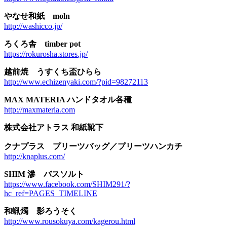
やなせ和紙 moln
http://washicco.jp/
ろくろ舎 timber pot
https://rokurosha.stores.jp/
越前焼 うすくち盃ひらら
http://www.echizenyaki.com/?pid=98272113
MAX MATERIA ハンドタオル各種
http://maxmateria.com
株式会社アトラス 和紙靴下
クナプラス プリーツバッグ／プリーツハンカチ
http://knaplus.com/
SHIM 滲 バスソルト
https://www.facebook.com/SHIM291/?
hc_ref=PAGES_TIMELINE
和蝋燭 影ろうそく
http://www.rousokuya.com/kagerou.html