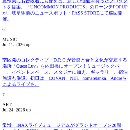
農作業にも普段着にも使える、新しい価値を持ったプロダク
トを提案。「UNCOMMON PRODUCTS」のローンチPOPUP
が、岐阜駅前のニュースポット・PASS STOREにて巡回開
催。
6
MUSIC
Jul 11. 2026 up
南区発のコレクティブ・D.R.C.が⾳楽と⾷と⽂化が交差する
場所「Quest Luv」を内田橋にオープン！ミュージックバ
ー、イベントスペース、スタジオに加え、ギャラリー、宿泊
施設も併設。初日は、COVAN、NEI、homarelanka、Andreら
によるライブも。
7
ART
Jul 24. 2026 up
常滑・INAXライブミュージアムがグランドオープン20周