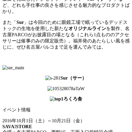
ど、どれも
手仕事の良さ
を感じさせる魅力的なプロダクトば
かり。
また「
Sur
」は今回のために眼鏡工場で眠っているデッドス
トックの生地を使用した新たな
オリジナルライン
を製作、名
古屋PARCOがお披露目の場となる（これら1点もののアクセ
サリーは催事のみの限定販売）。福井発のあたらしい風を感
じに、ぜひ名古屋パルコまで足を運んでみては。
Sur（サー）
aTaW
ろくろ舎
イベント情報
2016年10月1日（土）～10月21日（金）
SAVA!STORE