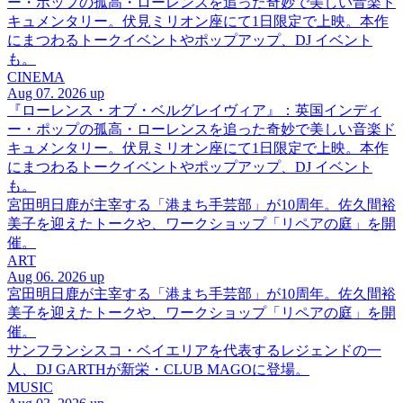
ー・ポップの孤高・ローレンスを追った奇妙で美しい音楽ド
キュメンタリー。伏見ミリオン座にて1日限定で上映。本作
にまつわるトークイベントやポップアップ、DJ イベント
も。
CINEMA
Aug 07. 2026 up
『ローレンス・オブ・ベルグレイヴィア』：英国インディ
ー・ポップの孤高・ローレンスを追った奇妙で美しい音楽ド
キュメンタリー。伏見ミリオン座にて1日限定で上映。本作
にまつわるトークイベントやポップアップ、DJ イベント
も。
宮田明日鹿が主宰する「港まち手芸部」が10周年。佐久間裕
美子を迎えたトークや、ワークショップ「リペアの庭」を開
催。
ART
Aug 06. 2026 up
宮田明日鹿が主宰する「港まち手芸部」が10周年。佐久間裕
美子を迎えたトークや、ワークショップ「リペアの庭」を開
催。
サンフランシスコ・ベイエリアを代表するレジェンドの一
人、DJ GARTHが新栄・CLUB MAGOに登場。
MUSIC