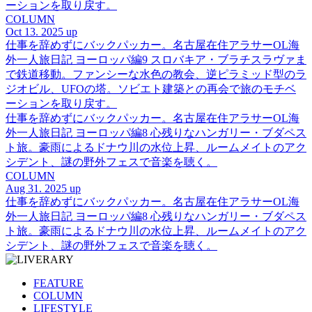
ーションを取り戻す。
COLUMN
Oct 13. 2025 up
仕事を辞めずにバックパッカー。名古屋在住アラサーOL海
外一人旅日記 ヨーロッパ編9 スロバキア・ブラチスラヴァま
で鉄道移動。ファンシーな水色の教会、逆ピラミッド型のラ
ジオビル、UFOの塔。ソビエト建築との再会で旅のモチベ
ーションを取り戻す。
仕事を辞めずにバックパッカー。名古屋在住アラサーOL海
外一人旅日記 ヨーロッパ編8 心残りなハンガリー・ブダペス
ト旅。豪雨によるドナウ川の水位上昇、ルームメイトのアク
シデント、謎の野外フェスで音楽を聴く。
COLUMN
Aug 31. 2025 up
仕事を辞めずにバックパッカー。名古屋在住アラサーOL海
外一人旅日記 ヨーロッパ編8 心残りなハンガリー・ブダペス
ト旅。豪雨によるドナウ川の水位上昇、ルームメイトのアク
シデント、謎の野外フェスで音楽を聴く。
FEATURE
COLUMN
LIFESTYLE