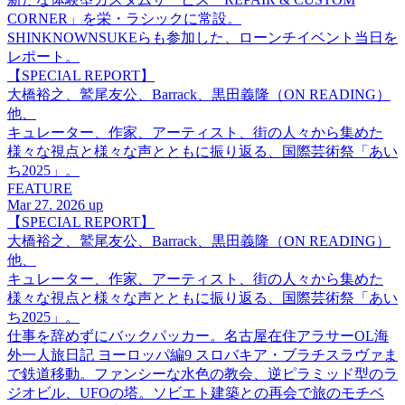
CORNER」を栄・ラシックに常設。
SHINKNOWNSUKEらも参加した、ローンチイベント当日を
レポート。
【SPECIAL REPORT】
大橋裕之、鷲尾友公、Barrack、黒田義隆（ON READING）
他、
キュレーター、作家、アーティスト、街の人々から集めた
様々な視点と様々な声とともに振り返る、国際芸術祭「あい
ち2025」。
FEATURE
Mar 27. 2026 up
【SPECIAL REPORT】
大橋裕之、鷲尾友公、Barrack、黒田義隆（ON READING）
他、
キュレーター、作家、アーティスト、街の人々から集めた
様々な視点と様々な声とともに振り返る、国際芸術祭「あい
ち2025」。
仕事を辞めずにバックパッカー。名古屋在住アラサーOL海
外一人旅日記 ヨーロッパ編9 スロバキア・ブラチスラヴァま
で鉄道移動。ファンシーな水色の教会、逆ピラミッド型のラ
ジオビル、UFOの塔。ソビエト建築との再会で旅のモチベ