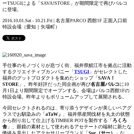
ーTSUGIによる「SAVA!STORE」が期間限定で再びパルコ
に登場。
2016.10.01.Sat - 10.21.Fri | 名古屋PARCO 西館1F 正面入口前
特設会場（愛知｜矢場町）
手仕事のモノづくりが息づく街、福井県鯖江市を拠点に活動
するクリエイティブカンパニー「
TSUGI
」がセレクトした
福井のグットプロダクトを集めたショップ「
SAVA！
STORE
」。昨年好評だった同企画が再び
名古屋パルコ
に10
月1日より期間限定でオープンする。会場はパルコ西館1Fの
特設会場。昨年よりもボリュームアップして展開される。
今回セレクトされるのは、寄り添うデザインが美しいペアグ
ラスでお馴染みの「
aTaW」
、福井県産間伐材を丸太の状態
から削り出して仕上げるTIMBER POTを製作する「
ろくろ
舎
」、眼鏡の素材として使われるアセテートの端材に新たな
価値を見出したアクセサリーブランド「
Sur（サー）
」な