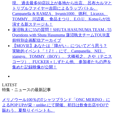
現。 過去最多60店以上が各地から出店。 呂布カルマと
トリプルファイヤー吉田によるラップバトル、
Campanella & RAMZA、hyunis1000、徳利、Licaxxx、
TOMMY、川辺素、 食品まつり、E.O.U、Kotsuらが出
演する新ステージも！
蓮沼執太に55の質問！SHUTA HASUNUMA TEAM - 55
Questions with Shuta Hasunuma 蓮沼執太チームTOUR直
前特別企画配信アーカイブ
【MOVIE】あなたは「障がい」についてどう思う？
実験的イベント「！⇄！」にて、Campanella、NEI、
xiangyu、TOMMY（BOY）、 大橋裕之、さや（テニス
コーツ）、FUCKER＋しずたん他、 参加者たちの声を
集めた記録映像が公開！
LATEST
特集・ニュースの最新記事
メリノウール100％のTシャツブランド「ONC MERINO」に
よるPOP UPが栄・unlike.にて開催。初日は飲食出店やDJで
賑わう、夏祭りイベントも。