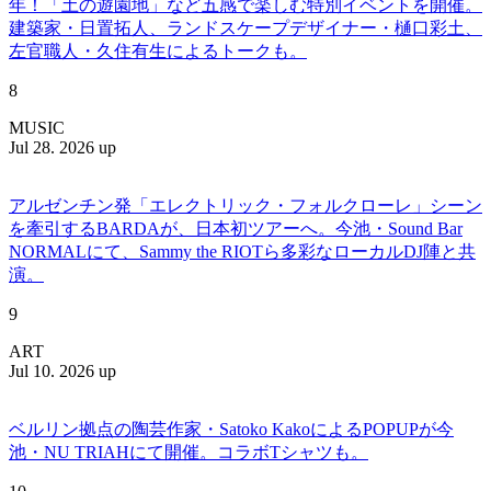
年！「土の遊園地」など五感で楽しむ特別イベントを開催。
建築家・日置拓人、ランドスケープデザイナー・樋口彩土、
左官職人・久住有生によるトークも。
8
MUSIC
Jul 28. 2026 up
アルゼンチン発「エレクトリック・フォルクローレ」シーン
を牽引するBARDAが、日本初ツアーへ。今池・Sound Bar
NORMALにて、Sammy the RIOTら多彩なローカルDJ陣と共
演。
9
ART
Jul 10. 2026 up
ベルリン拠点の陶芸作家・Satoko KakoによるPOPUPが今
池・NU TRIAHにて開催。コラボTシャツも。