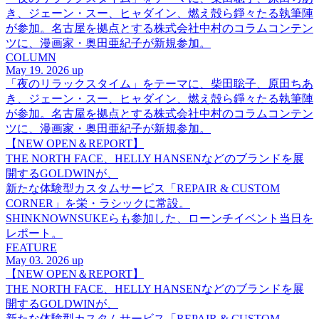
き、ジェーン・スー、ヒャダイン、燃え殻ら錚々たる執筆陣
が参加。名古屋を拠点とする株式会社中村のコラムコンテン
ツに、漫画家・奥田亜紀子が新規参加。
COLUMN
May 19. 2026 up
「夜のリラックスタイム」をテーマに、柴田聡子、原田ちあ
き、ジェーン・スー、ヒャダイン、燃え殻ら錚々たる執筆陣
が参加。名古屋を拠点とする株式会社中村のコラムコンテン
ツに、漫画家・奥田亜紀子が新規参加。
【NEW OPEN＆REPORT】
THE NORTH FACE、HELLY HANSENなどのブランドを展
開するGOLDWINが、
新たな体験型カスタムサービス「REPAIR & CUSTOM
CORNER」を栄・ラシックに常設。
SHINKNOWNSUKEらも参加した、ローンチイベント当日を
レポート。
FEATURE
May 03. 2026 up
【NEW OPEN＆REPORT】
THE NORTH FACE、HELLY HANSENなどのブランドを展
開するGOLDWINが、
新たな体験型カスタムサービス「REPAIR & CUSTOM