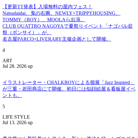
【更新TT発表】入場無料の屋内フェス！
Natsudaidai、鬼の右腕、NEWLY×TRIPPYHOUSING、
TOMMY（BOY）、MOOLAら出演。
CLUB QUATTRO NAGOYAで夏祭りイベント「ナゴパル盆
祭（ボンサイ）」が、
名古屋PARCO×LIVERARY主催企画として開催。
4
ART
Jul 28. 2026 up
イラストレーター・CHALKBOYによる個展「Jazz Inspired」
が三重・岩田商店にて開催。初日には似顔絵屋＆看板屋イベ
ントも。
5
LIFE STYLE
Jul 13. 2026 up