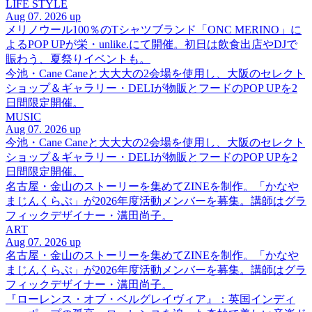
LIFE STYLE
Aug 07. 2026 up
メリノウール100％のTシャツブランド「ONC MERINO」に
よるPOP UPが栄・unlike.にて開催。初日は飲食出店やDJで
賑わう、夏祭りイベントも。
今池・Cane Caneと大大大の2会場を使用し、大阪のセレクト
ショップ＆ギャラリー・DELIが物販とフードのPOP UPを2
日間限定開催。
MUSIC
Aug 07. 2026 up
今池・Cane Caneと大大大の2会場を使用し、大阪のセレクト
ショップ＆ギャラリー・DELIが物販とフードのPOP UPを2
日間限定開催。
名古屋・金山のストーリーを集めてZINEを制作。「かなや
まじんくらぶ」が2026年度活動メンバーを募集。講師はグラ
フィックデザイナー・溝田尚子。
ART
Aug 07. 2026 up
名古屋・金山のストーリーを集めてZINEを制作。「かなや
まじんくらぶ」が2026年度活動メンバーを募集。講師はグラ
フィックデザイナー・溝田尚子。
『ローレンス・オブ・ベルグレイヴィア』：英国インディ