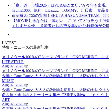
「森、道、市場2026」LIVERARYエリアが今年も出現。
hyunis1000、徳利、Licaxxx、TOMMY、川辺素、 
蓮沼執太に55の質問！SHUTA HASUNUMA TEAM - 55 Q
【MOVIE】あなたは「障がい」についてどう思う？ 実験的イ
＋しずたん他、 参加者たちの声を集めた記録映像が公
LATEST
特集・ニュースの最新記事
メリノウール100％のTシャツブランド「ONC MERINO」によ
LIFE STYLE
Aug 07. 2026 up
メリノウール100％のTシャツブランド「ONC MERINO」によ
今池・Cane Caneと大大大の2会場を使用し、大阪のセレクト
MUSIC
Aug 07. 2026 up
今池・Cane Caneと大大大の2会場を使用し、大阪のセレクト
名古屋・金山のストーリーを集めてZINEを制作。「かなや
ART
Aug 07. 2026 up
名古屋・金山のストーリーを集めてZINEを制作。「かなや