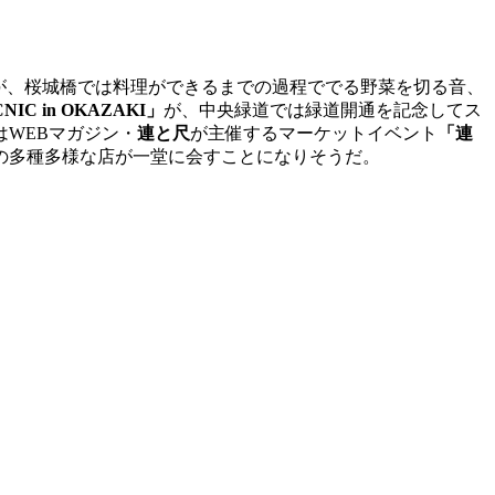
が、桜城橋では料理ができるまでの過程ででる野菜を切る音、
NIC in OKAZAKI」
が、中央緑道では緑道開通を記念してス
WEBマガジン・
連と尺
が主催するマーケットイベント
「連
の多種多様な店が一堂に会すことになりそうだ。