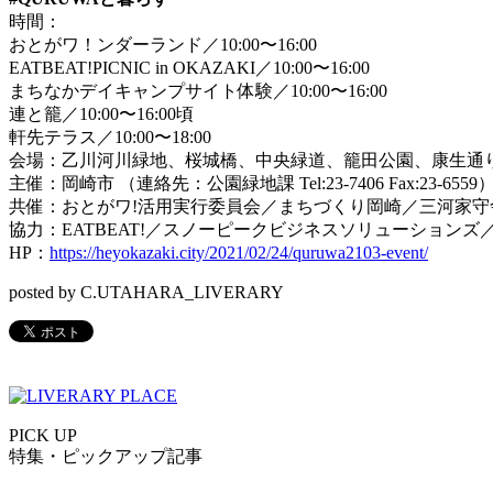
時間：
おとがワ！ンダーランド／10:00〜16:00
EATBEAT!PICNIC in OKAZAKI／10:00〜16:00
まちなかデイキャンプサイト体験／10:00〜16:00
連と籠／10:00〜16:00頃
軒先テラス／10:00〜18:00
会場：乙川河川緑地、桜城橋、中央緑道、籠田公園、康生通
主催：岡崎市 （連絡先：公園緑地課 Tel:23-7406 Fax:23-6559
共催：おとがワ!活用実行委員会／まちづくり岡崎／三河家
協力：EATBEAT!／スノーピークビジネスソリューションズ／heyoka
HP：
https://heyokazaki.city/2021/02/24/quruwa2103-event/
posted by C.UTAHARA_LIVERARY
PICK UP
特集・ピックアップ記事