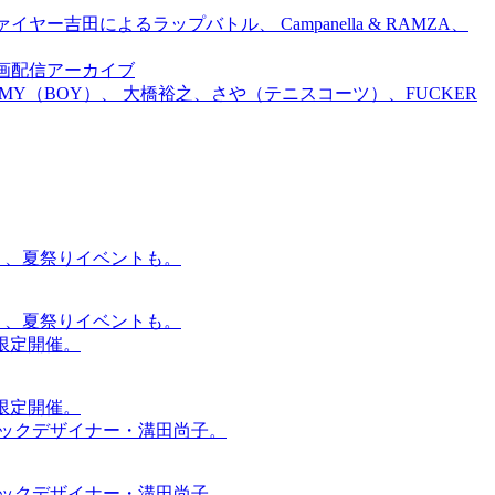
吉田によるラップバトル、 Campanella & RAMZA、
前特別企画配信アーカイブ
TOMMY（BOY）、 大橋裕之、さや（テニスコーツ）、FUCKER
賑わう、夏祭りイベントも。
賑わう、夏祭りイベントも。
間限定開催。
間限定開催。
ィックデザイナー・溝田尚子。
ィックデザイナー・溝田尚子。