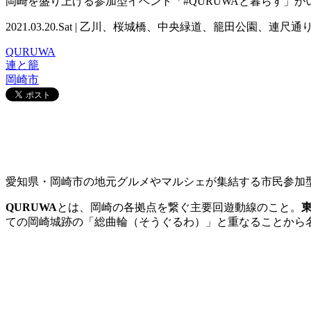
岡崎を盛り上げる参加型イベント「#QURUWAと暮らす」
2021.03.20.Sat | 乙川、桜城橋、中央緑道、籠田公園、連
QURUWA
連と籠
岡崎市
愛知県・岡崎市の地元グルメやマルシェが集結する市民参加
QURUWA
とは、岡崎の各拠点を繋ぐ主要回遊動線のこと。
ての岡崎城跡の「総曲輪（そうぐるわ）」と重なることから