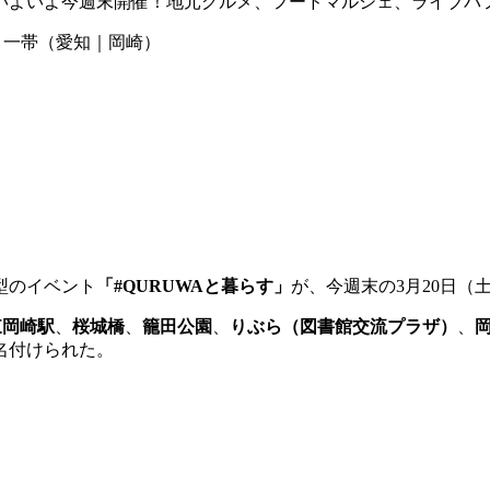
がいよいよ今週末開催！地元グルメ、フードマルシェ、ライブ
尺通り一帯（愛知｜岡崎）
型のイベント
「#QURUWAと暮らす」
が、今週末の3月20日（
東岡崎駅
、
桜城橋
、
籠田公園
、
りぶら（図書館交流プラザ）
、
名付けられた。