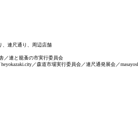
り、連尺通り、周辺店舗
）
守舎／連と籠蚤の市実行委員会
zaki.city／森道市場実行委員会／連尺通発展会／masayoshi s