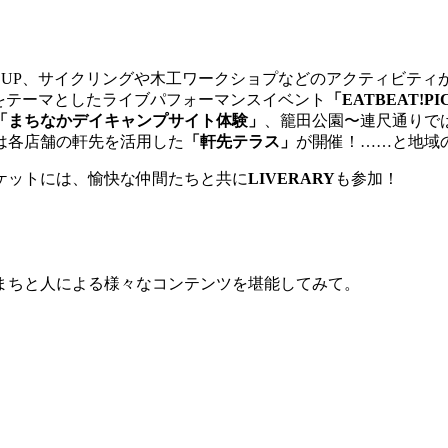
SUP、サイクリングや木工ワークショプなどのアクティビティ
をテーマとしたライブパフォーマンスイベント
「EATBEAT!PIC
「まちなかデイキャンプサイト体験」
、籠田公園〜連尺通りでは
は各店舗の軒先を活用した
「軒先テラス」
が開催！……と地域
ケットには、愉快な仲間たちと共に
LIVERARY
も参加！
まちと人による様々なコンテンツを堪能してみて。