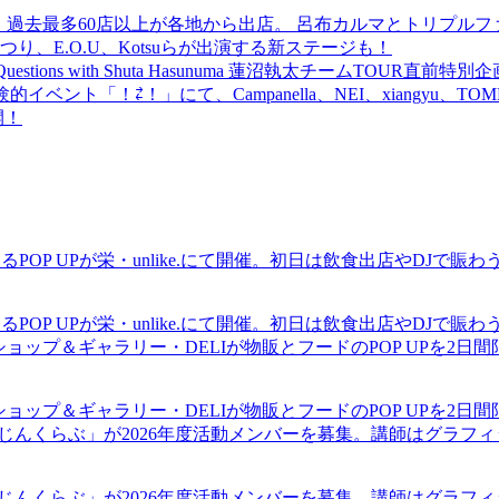
 過去最多60店以上が各地から出店。 呂布カルマとトリプルファイヤー
食品まつり、E.O.U、Kotsuらが出演する新ステージも！
uestions with Shuta Hasunuma 蓮沼執太チームTOUR直
ベント「！⇄！」にて、Campanella、NEI、xiangyu、
開！
るPOP UPが栄・unlike.にて開催。初日は飲食出店やDJで
るPOP UPが栄・unlike.にて開催。初日は飲食出店やDJで
ショップ＆ギャラリー・DELIが物販とフードのPOP UPを2日
ショップ＆ギャラリー・DELIが物販とフードのPOP UPを2日
まじんくらぶ」が2026年度活動メンバーを募集。講師はグラフ
まじんくらぶ」が2026年度活動メンバーを募集。講師はグラフ