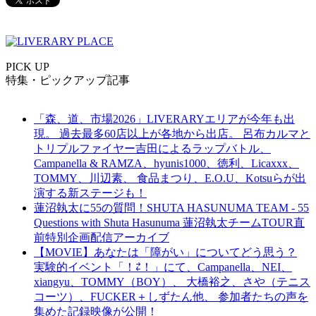
PICK UP
特集・ピックアップ記事
「森、道、市場2026」LIVERARYエリアが今年も出
現。 過去最多60店以上が各地から出店。 呂布カルマと
トリプルファイヤー吉田によるラップバトル、
Campanella & RAMZA、hyunis1000、徳利、Licaxxx、
TOMMY、川辺素、 食品まつり、E.O.U、Kotsuらが出
演する新ステージも！
蓮沼執太に55の質問！SHUTA HASUNUMA TEAM - 55
Questions with Shuta Hasunuma 蓮沼執太チームTOUR直
前特別企画配信アーカイブ
【MOVIE】あなたは「障がい」についてどう思う？
実験的イベント「！⇄！」にて、Campanella、NEI、
xiangyu、TOMMY（BOY）、 大橋裕之、さや（テニス
コーツ）、FUCKER＋しずたん他、 参加者たちの声を
集めた記録映像が公開！