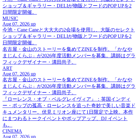
ショップ＆ギャラリー・DELIが物販とフードのPOP UPを2
日間限定開催。
MUSIC
Aug 07. 2026 up
今池・Cane Caneと大大大の2会場を使用し、大阪のセレクト
ショップ＆ギャラリー・DELIが物販とフードのPOP UPを2
日間限定開催。
名古屋・金山のストーリーを集めてZINEを制作。「かなや
まじんくらぶ」が2026年度活動メンバーを募集。講師はグラ
フィックデザイナー・溝田尚子。
ART
Aug 07. 2026 up
名古屋・金山のストーリーを集めてZINEを制作。「かなや
まじんくらぶ」が2026年度活動メンバーを募集。講師はグラ
フィックデザイナー・溝田尚子。
『ローレンス・オブ・ベルグレイヴィア』：英国インディ
ー・ポップの孤高・ローレンスを追った奇妙で美しい音楽ド
キュメンタリー。伏見ミリオン座にて1日限定で上映。本作
にまつわるトークイベントやポップアップ、DJ イベント
も。
CINEMA
Aug 07. 2026 up