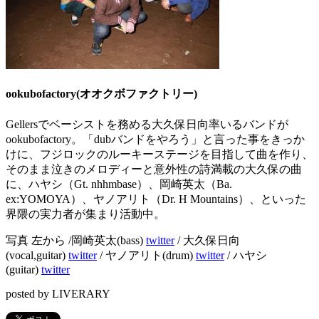
ookubofactory(オオクボファクトリー)
Gellersでベーシストを務める大久保日向率いるバンドが
ookubofactory。「dubバンドをやろう」と言った事をきっか
けに、フジロックのルーキーステージを目指して曲を作り、
そのまま泣きのメロディーと意外性の詩満載の大久保の曲
に、ハヤシ（Gt. nhhmbase）、岡崎英太（Ba.
ex:YOMOYA）、ヤノアリト（Dr. H Mountains）、といった
界隈の実力者が集まり活動中。
写真 左から /岡崎英太(bass)
twitter
/ 大久保日向
(vocal,guitar)
twitter
/ ヤノアリト(drum)
twitter
/ ハヤシ
(guitar)
twitter
posted by LIVERARY