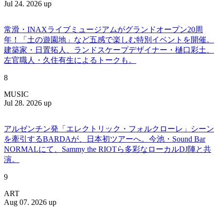
Jul 24. 2026 up
常滑・INAXライブミュージアムがグランドオープン20周
年！「土の遊園地」など五感で楽しむ特別イベントを開催。
建築家・日置拓人、ランドスケープデザイナー・樋口彩土、
左官職人・久住有生によるトークも。
8
MUSIC
Jul 28. 2026 up
アルゼンチン発「エレクトリック・フォルクローレ」シーン
を牽引するBARDAが、日本初ツアーへ。今池・Sound Bar
NORMALにて、Sammy the RIOTら多彩なローカルDJ陣と共
演。
9
ART
Aug 07. 2026 up