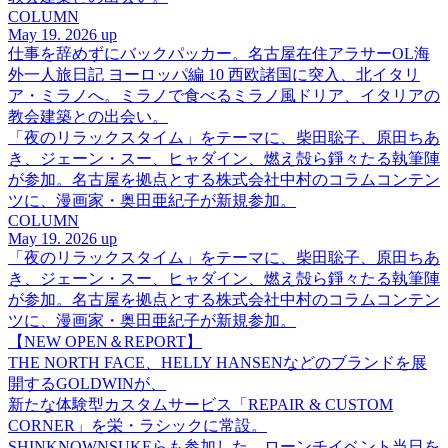
COLUMN
May 19. 2026 up
仕事を辞めずにバックパッカー。名古屋在住アラサーOL海
外一人旅日記 ヨーロッパ編 10 西欧諸国に突入、北イタリ
ア・ミラノへ。ミラノで食べるミラノ風ドリア、イタリアの
教会建築との出会い。
「夜のリラックスタイム」をテーマに、柴田聡子、原田ちあ
き、ジェーン・スー、ヒャダイン、燃え殻ら錚々たる執筆陣
が参加。名古屋を拠点とする株式会社中村のコラムコンテン
ツに、漫画家・奥田亜紀子が新規参加。
COLUMN
May 19. 2026 up
「夜のリラックスタイム」をテーマに、柴田聡子、原田ちあ
き、ジェーン・スー、ヒャダイン、燃え殻ら錚々たる執筆陣
が参加。名古屋を拠点とする株式会社中村のコラムコンテン
ツに、漫画家・奥田亜紀子が新規参加。
【NEW OPEN＆REPORT】
THE NORTH FACE、HELLY HANSENなどのブランドを展
開するGOLDWINが、
新たな体験型カスタムサービス「REPAIR & CUSTOM
CORNER」を栄・ラシックに常設。
SHINKNOWNSUKEらも参加した、ローンチイベント当日を