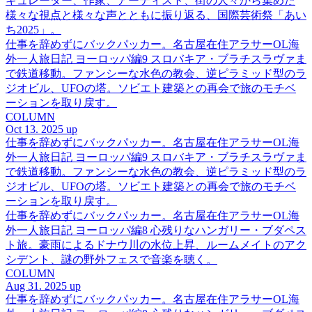
キュレーター、作家、アーティスト、街の人々から集めた
様々な視点と様々な声とともに振り返る、国際芸術祭「あい
ち2025」。
仕事を辞めずにバックパッカー。名古屋在住アラサーOL海
外一人旅日記 ヨーロッパ編9 スロバキア・ブラチスラヴァま
で鉄道移動。ファンシーな水色の教会、逆ピラミッド型のラ
ジオビル、UFOの塔。ソビエト建築との再会で旅のモチベ
ーションを取り戻す。
COLUMN
Oct 13. 2025 up
仕事を辞めずにバックパッカー。名古屋在住アラサーOL海
外一人旅日記 ヨーロッパ編9 スロバキア・ブラチスラヴァま
で鉄道移動。ファンシーな水色の教会、逆ピラミッド型のラ
ジオビル、UFOの塔。ソビエト建築との再会で旅のモチベ
ーションを取り戻す。
仕事を辞めずにバックパッカー。名古屋在住アラサーOL海
外一人旅日記 ヨーロッパ編8 心残りなハンガリー・ブダペス
ト旅。豪雨によるドナウ川の水位上昇、ルームメイトのアク
シデント、謎の野外フェスで音楽を聴く。
COLUMN
Aug 31. 2025 up
仕事を辞めずにバックパッカー。名古屋在住アラサーOL海