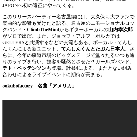
JAPONへ初の遠征にやってくる。
このリリースパーティー名古屋編には、大久保も大ファンで
楽曲的な影響も受けたと語る、名古屋のエモ―ショナルロッ
クバンド・
ClimbTheMind
からギターボーカルの
山内幸次郎
がソロで出演。また、ジョセフ・アルフ・ポルカでは
GELLERSと共演するなどの交流もある、ボーカル・てんし
んくんによる新ユニット、
てんしんくんとたぶん日本人
。さ
らに、今年の森道市場のビッグステージで堂々たるいつも通
りのライブを行い、観客を騒然とさせた?! ガールズバンド、
テト・ペッテンソン
も登場。計4組による、またとない組み
合わせによるライブイベントに期待が高まる。
ookubofactory 名曲「アメリカ」