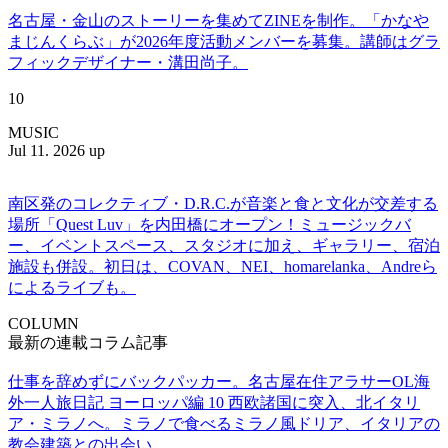
名古屋・金山のストーリーを集めてZINEを制作。「かなや
まじんくらぶ」が2026年度活動メンバーを募集。講師はグラ
フィックデザイナー・溝田尚子。
10
MUSIC
Jul 11. 2026 up
南区発のコレクティブ・D.R.C.が⾳楽と⾷と⽂化が交差する
場所「Quest Luv」を内田橋にオープン！ミュージックバ
ー、イベントスペース、スタジオに加え、ギャラリー、宿泊
施設も併設。初日は、COVAN、NEI、homarelanka、Andreら
によるライブも。
COLUMN
最新の連載コラム記事
仕事を辞めずにバックパッカー。名古屋在住アラサーOL海
外一人旅日記 ヨーロッパ編 10 西欧諸国に突入、北イタリ
ア・ミラノへ。ミラノで食べるミラノ風ドリア、イタリアの
教会建築との出会い。