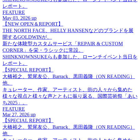
レポート。
FEATURE
May 03. 2026 up
【NEW OPEN＆REPORT】
THE NORTH FACE、HELLY HANSENなどのブランドを展
開するGOLDWINが、
新たな体験型カスタムサービス「REPAIR & CUSTOM
CORNER」を栄・ラシックに常設。
SHINKNOWNSUKEらも参加した、ローンチイベント当日を
レポート。
【SPECIAL REPORT】
大橋裕之、鷲尾友公、Barrack、黒田義隆（ON READING）
他、
キュレーター、作家、アーティスト、街の人々から集めた
様々な視点と様々な声とともに振り返る、国際芸術祭「あい
ち2025」。
FEATURE
Mar 27. 2026 up
【SPECIAL REPORT】
大橋裕之、鷲尾友公、Barrack、黒田義隆（ON READING）
他、