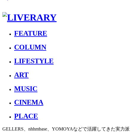
FEATURE
COLUMN
LIFESTYLE
ART
MUSIC
CINEMA
PLACE
GELLERS、nhhmbase、YOMOYAなどで活躍してきた実力派