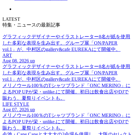
LATEST
特集・ニュースの最新記事
グラフィックデザイナーやイラストレーター8名が紙を使用
した多彩な表現を生み出す。グループ展「ON/PAPER
vol.1」が、中村区のgallery&cafe EUREKAにて開催中。
ART
Aug 08. 2026 up
グラフィックデザイナーやイラストレーター8名が紙を使用
した多彩な表現を生み出す。グループ展「ON/PAPER
vol.1」が、中村区のgallery&cafe EUREKAにて開催中。
メリノウール100％のTシャツブランド「ONC MERINO」に
よるPOP UPが栄・unlike.にて開催。初日は飲食出店やDJで
賑わう、夏祭りイベントも。
LIFE STYLE
Aug 07. 2026 up
メリノウール100％のTシャツブランド「ONC MERINO」に
よるPOP UPが栄・unlike.にて開催。初日は飲食出店やDJで
賑わう、夏祭りイベントも。
今池・Cane Caneと大大大の2会場を使用し、大阪のセレクト