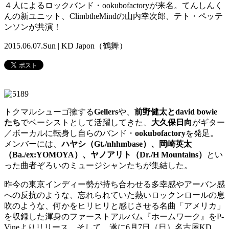
４人によるロックバンド・ookubofactoryが来名。てんしんく
んの新ユニット、ClimbtheMindの山内幸次郎、テト・ペッテ
ンソンが共演！
2015.06.07.Sun | KD Japon（鶴舞）
トクマルシューゴ擁する
Gellers
や、
前野健太とdavid bowie
たち
でベーシストとして活躍してきた、
大久保日向
がギター
／ボーカルに転身し自らのバンド・
ookubofactory
を発足。
メンバーには、
ハヤシ（Gt./nhhmbase）、岡崎英太
（Ba./ex:YOMOYA）、ヤノアリト（Dr./H Mountains）
とい
った曲者ぞろいのミュージシャンたちが集結した。
昨今の東京インディー勢が持ち合わせる多幸感やアーバン感
への反抗のような、忘れられていた熱いロックンロールの息
吹のような、何かをヒリヒリと感じさせる名曲「アメリカ」
を収録した渾身のファーストアルバム『ホームワーク』をP-
Vineよりリリース。そして、遂に6月7日（日）名古屋KD