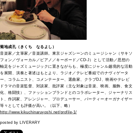
菊地成孔（きくち なるよし）
音楽家／文筆家／音楽講師。東京ジャズシーンのミュージシャン（サキソ
フォン／ヴォーカル／ピアノ／キーボード／CD-J）として活動／思想の
軸足をジャズミュージックに置きながらも、極度にジャンル越境的な活動
を展開、演奏と著述はもとより、ラジオ／テレビ番組でのナヴィゲータ
ー、コラムニスト、コメンテーター、選曲家、クラブDJ、映画やテレビ
ドラマの音楽監督、対談家、批評家（主な対象は音楽、映画、服飾、食文
化、格闘技）、ファッションブランドとのコラボレーター、ジャーナリス
ト、作詞家、アレンジャー、プロデューサー、パーティーオーガナイザー
等々としても評価が高い。（以下、略）
http://www.kikuchinaruyoshi.net/profile-1/
posted by LIVERARY