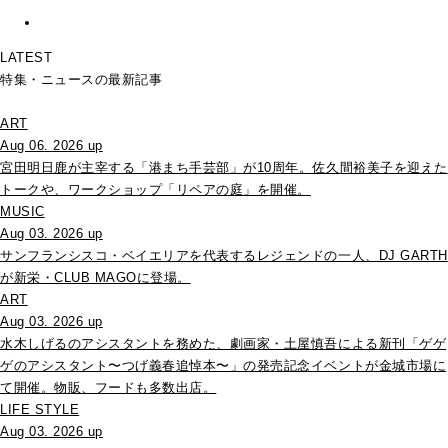
LATEST
特集・ニュースの最新記事
ART
Aug 06. 2026 up
宮田明日鹿が主宰する「港まち手芸部」が10周年。佐久間裕美子を迎えた
トークや、ワークショップ「リペアの庭」を開催。
MUSIC
Aug 03. 2026 up
サンフランシスコ・ベイエリアを代表するレジェンドの一人、DJ GARTH
が新栄・CLUB MAGOに登場。
ART
Aug 03. 2026 up
水木しげるのアシスタントを務めた、劇画家・土屋慎吾による新刊「ゲゲ
ゲのアシスタント〜つげ義春追悼本〜」の発売記念イベントが金城市場に
て開催。物販、フードも多数出店。
LIFE STYLE
Aug 03. 2026 up