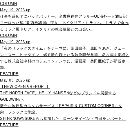
COLUMN
May 19. 2026 up
仕事を辞めずにバックパッカー。名古屋在住アラサーOL海外一人旅日記
ヨーロッパ編 10 西欧諸国に突入、北イタリア・ミラノへ。ミラノで食べ
るミラノ風ドリア、イタリアの教会建築との出会い。
COLUMN
May 19. 2026 up
「夜のリラックスタイム」をテーマに、柴田聡子、原田ちあき、ジェー
ン・スー、ヒャダイン、燃え殻ら錚々たる執筆陣が参加。名古屋を拠点と
する株式会社中村のコラムコンテンツに、漫画家・奥田亜紀子が新規参
加。
FEATURE
May 03. 2026 up
【NEW OPEN＆REPORT】
THE NORTH FACE、HELLY HANSENなどのブランドを展開する
GOLDWINが、
新たな体験型カスタムサービス「REPAIR & CUSTOM CORNER」を
栄・ラシックに常設。
SHINKNOWNSUKEらも参加した、ローンチイベント当日をレポート。
FEATURE