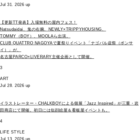
Jul 31. 2026 up
【更新TT発表】入場無料の屋内フェス！
Natsudaidai、鬼の右腕、NEWLY×TRIPPYHOUSING、
TOMMY（BOY）、MOOLAら出演。
CLUB QUATTRO NAGOYAで夏祭りイベント「ナゴパル盆祭（ボンサ
イ）」が、
名古屋PARCO×LIVERARY主催企画として開催。
3
ART
Jul 28. 2026 up
イラストレーター・CHALKBOYによる個展「Jazz Inspired」が三重・岩
田商店にて開催。初日には似顔絵屋＆看板屋イベントも。
4
LIFE STYLE
Jul 13. 2026 up