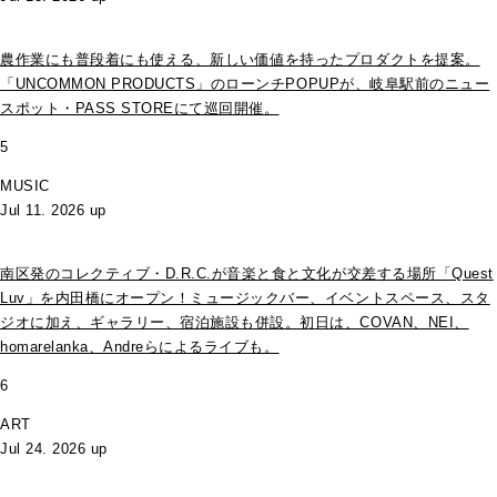
農作業にも普段着にも使える、新しい価値を持ったプロダクトを提案。
「UNCOMMON PRODUCTS」のローンチPOPUPが、岐阜駅前のニュー
スポット・PASS STOREにて巡回開催。
5
MUSIC
Jul 11. 2026 up
南区発のコレクティブ・D.R.C.が⾳楽と⾷と⽂化が交差する場所「Quest
Luv」を内田橋にオープン！ミュージックバー、イベントスペース、スタ
ジオに加え、ギャラリー、宿泊施設も併設。初日は、COVAN、NEI、
homarelanka、Andreらによるライブも。
6
ART
Jul 24. 2026 up