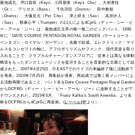
菊地成孔、坪口昌恭（Keys、小田朋美（Keys. Cho）、大村孝佳
（Gt.）、アリガス（Bass）、千住宗臣（Drums）、田中教順
（Drums）、大儀見元（Per. Cho）、津上研太（Sax）、高井汐人
（Sax）、類家心平（Trumpet）の11人によるdCprG（ディー・シー・ピ
ー・アール・ジー）は、菊地成孔主宰の唯一無二のビッグバンド。1999
年に「DATE COURSE PENTAGON ROYAL GARDEN（デートコース・
ペンタゴン・ロイヤル・ガーデン）」名義で結成。エレクトリック・マイ
ルスをコンセプトの軸に、アフロポリリズムやファンク、現代音楽を取り
入れることで、クラブカルチャー／ダンスフロアに、従来とは異なる律動
構造をもったダンスミュージックを提示することを音楽的な主眼として結
成された。2007年4月25日、O-EASTでのライブの本編終了後に活動終了
を発表。2010年7月25日、再集結が発表。再結成では無く新メンバーによ
る活動再開であること、バンド名をDate Course Pentagon Royal Garden
からDCPRG（ディー・シー・ピー・アール・ジー）に改称することがア
ナウンスされた。2015年5月、「Franz Kafka’s South Amerika」より名
称をDCPRGからdCprGに再改称。
(
レーベルHP
より）