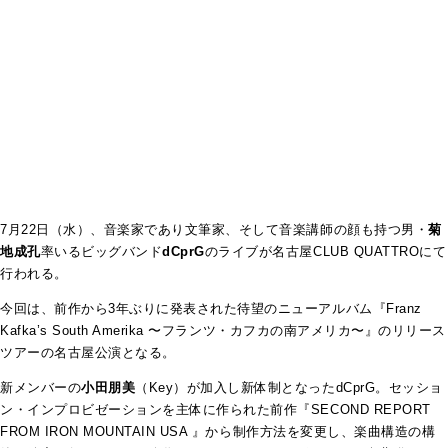
7月22日（水）、音楽家であり文筆家、そして音楽講師の顔も持つ男・
菊
地成孔
率いるビッグバンド
dCprG
のライブが名古屋CLUB QUATTROにて
行われる。
今回は、前作から3年ぶりに発表された待望のニューアルバム『Franz
Kafka’s South Amerika 〜フランツ・カフカの南アメリカ〜』のリリース
ツアーの名古屋公演となる。
新メンバーの
小田朋美
（Key）が加入し新体制となったdCprG。セッショ
ン・インプロビゼーションを主体に作られた前作『SECOND REPORT
FROM IRON MOUNTAIN USA 』から制作方法を変更し、楽曲構造の構