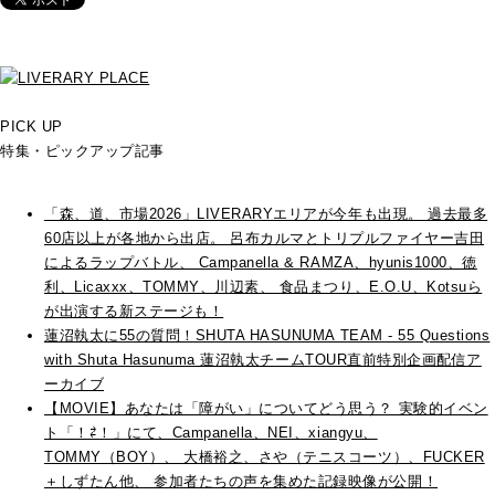
PICK UP
特集・ピックアップ記事
「森、道、市場2026」LIVERARYエリアが今年も出現。 過去最多
60店以上が各地から出店。 呂布カルマとトリプルファイヤー吉田
によるラップバトル、 Campanella & RAMZA、hyunis1000、徳
利、Licaxxx、TOMMY、川辺素、 食品まつり、E.O.U、Kotsuら
が出演する新ステージも！
蓮沼執太に55の質問！SHUTA HASUNUMA TEAM - 55 Questions
with Shuta Hasunuma 蓮沼執太チームTOUR直前特別企画配信ア
ーカイブ
【MOVIE】あなたは「障がい」についてどう思う？ 実験的イベン
ト「！⇄！」にて、Campanella、NEI、xiangyu、
TOMMY（BOY）、 大橋裕之、さや（テニスコーツ）、FUCKER
＋しずたん他、 参加者たちの声を集めた記録映像が公開！