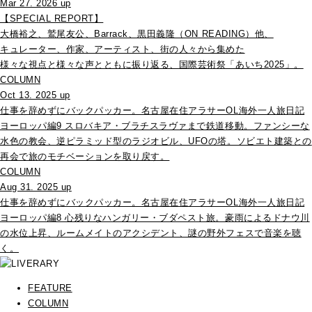
Mar 27. 2026 up
【SPECIAL REPORT】
大橋裕之、鷲尾友公、Barrack、黒田義隆（ON READING）他、
キュレーター、作家、アーティスト、街の人々から集めた
様々な視点と様々な声とともに振り返る、国際芸術祭「あいち2025」。
COLUMN
Oct 13. 2025 up
仕事を辞めずにバックパッカー。名古屋在住アラサーOL海外一人旅日記
ヨーロッパ編9 スロバキア・ブラチスラヴァまで鉄道移動。ファンシーな
水色の教会、逆ピラミッド型のラジオビル、UFOの塔。ソビエト建築との
再会で旅のモチベーションを取り戻す。
COLUMN
Aug 31. 2025 up
仕事を辞めずにバックパッカー。名古屋在住アラサーOL海外一人旅日記
ヨーロッパ編8 心残りなハンガリー・ブダペスト旅。豪雨によるドナウ川
の水位上昇、ルームメイトのアクシデント、謎の野外フェスで音楽を聴
く。
FEATURE
COLUMN