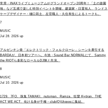
常滑・INAXライブミュージアムがグランドオープン20周年！「土の遊園
地」など五感で楽しむ特別イベントを開催。建築家・日置拓人、ランドス
ケープデザイナー・樋口彩土、左官職人・久住有生によるトークも。
7
MUSIC
Jul 28. 2026 up
アルゼンチン発「エレクトリック・フォルクローレ」シーンを牽引する
BARDAが、日本初ツアーへ。今池・Sound Bar NORMALにて、Sammy
the RIOTら多彩なローカルDJ陣と共演。
8
MUSIC
Jul 10. 2026 up
1729、7FO、珠鬼 TAMAKI、nutsman、Ramza、狂欒 Kyōran、THE
ACT WE ACT、化ける身が千種・club(O)Utoposに集結。