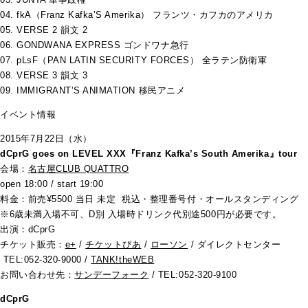
04. fkA（Franz Kafka’S Amerika） フランツ・カフカのアメリカ
05. VERSE 2 韻文 2
06. GONDWANA EXPRESS ゴンドワナ急行
07. pLsF（PAN LATIN SECURITY FORCES） 全ラテン防衛軍
08. VERSE 3 韻文 3
09. IMMIGRANT’S ANIMATION 移民アニメ
イベント情報
2015年7月22日（水）
dCprG goes on LEVEL XXX『Franz Kafka’s South Amerika』tour
会場：
名古屋CLUB QUATTRO
open 18:00 / start 19:00
料金：前売¥5500 当日 未定 税込・整理番号付・オールスタンディング
※6歳未満入場不可、D別 入場時ドリンク代別途500円が必要です。
出演：dCprG
チケット販売：
e+
/
チケットぴあ
/
ローソン
/ ダイレクトセンター
TEL:052-320-9000 /
TANK!theWEB
お問い合わせ先：
サンデーフォーク
/ TEL:052-320-9100
dCprG