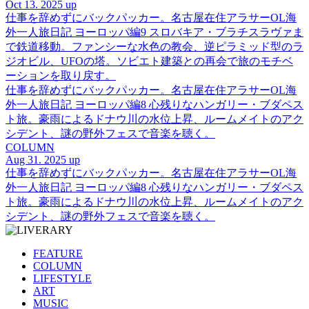
Oct 13. 2025 up
仕事を辞めずにバックパッカー。名古屋在住アラサーOL海
外一人旅日記 ヨーロッパ編9 スロバキア・ブラチスラヴァま
で鉄道移動。ファンシーな水色の教会、逆ピラミッド型のラ
ジオビル、UFOの塔。ソビエト建築との再会で旅のモチベ
ーションを取り戻す。
仕事を辞めずにバックパッカー。名古屋在住アラサーOL海
外一人旅日記 ヨーロッパ編8 心残りなハンガリー・ブダペス
ト旅。豪雨によるドナウ川の水位上昇、ルームメイトのアク
シデント、謎の野外フェスで音楽を聴く。
COLUMN
Aug 31. 2025 up
仕事を辞めずにバックパッカー。名古屋在住アラサーOL海
外一人旅日記 ヨーロッパ編8 心残りなハンガリー・ブダペス
ト旅。豪雨によるドナウ川の水位上昇、ルームメイトのアク
シデント、謎の野外フェスで音楽を聴く。
FEATURE
COLUMN
LIFESTYLE
ART
MUSIC