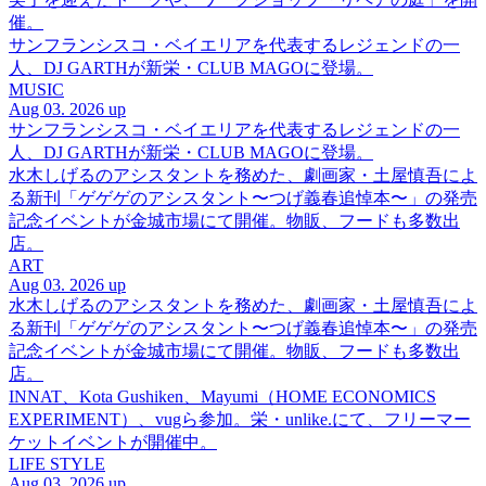
催。
サンフランシスコ・ベイエリアを代表するレジェンドの一
人、DJ GARTHが新栄・CLUB MAGOに登場。
MUSIC
Aug 03. 2026 up
サンフランシスコ・ベイエリアを代表するレジェンドの一
人、DJ GARTHが新栄・CLUB MAGOに登場。
水木しげるのアシスタントを務めた、劇画家・土屋慎吾によ
る新刊「ゲゲゲのアシスタント〜つげ義春追悼本〜」の発売
記念イベントが金城市場にて開催。物販、フードも多数出
店。
ART
Aug 03. 2026 up
水木しげるのアシスタントを務めた、劇画家・土屋慎吾によ
る新刊「ゲゲゲのアシスタント〜つげ義春追悼本〜」の発売
記念イベントが金城市場にて開催。物販、フードも多数出
店。
INNAT、Kota Gushiken、Mayumi（HOME ECONOMICS
EXPERIMENT）、vugら参加。栄・unlike.にて、フリーマー
ケットイベントが開催中。
LIFE STYLE
Aug 03. 2026 up