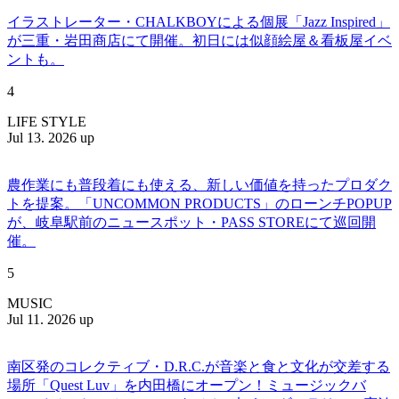
イラストレーター・CHALKBOYによる個展「Jazz Inspired」
が三重・岩田商店にて開催。初日には似顔絵屋＆看板屋イベ
ントも。
4
LIFE STYLE
Jul 13. 2026 up
農作業にも普段着にも使える、新しい価値を持ったプロダク
トを提案。「UNCOMMON PRODUCTS」のローンチPOPUP
が、岐阜駅前のニュースポット・PASS STOREにて巡回開
催。
5
MUSIC
Jul 11. 2026 up
南区発のコレクティブ・D.R.C.が⾳楽と⾷と⽂化が交差する
場所「Quest Luv」を内田橋にオープン！ミュージックバ