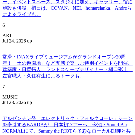
ー、イベントスペース、スタジオに加え、ギャラリー、宿泊
施設も併設。初日は、COVAN、NEI、homarelanka、Andreら
によるライブも。
6
ART
Jul 24. 2026 up
常滑・INAXライブミュージアムがグランドオープン20周
年！「土の遊園地」など五感で楽しむ特別イベントを開催。
建築家・日置拓人、ランドスケープデザイナー・樋口彩土、
左官職人・久住有生によるトークも。
7
MUSIC
Jul 28. 2026 up
アルゼンチン発「エレクトリック・フォルクローレ」シーン
を牽引するBARDAが、日本初ツアーへ。今池・Sound Bar
NORMALにて、Sammy the RIOTら多彩なローカルDJ陣と共