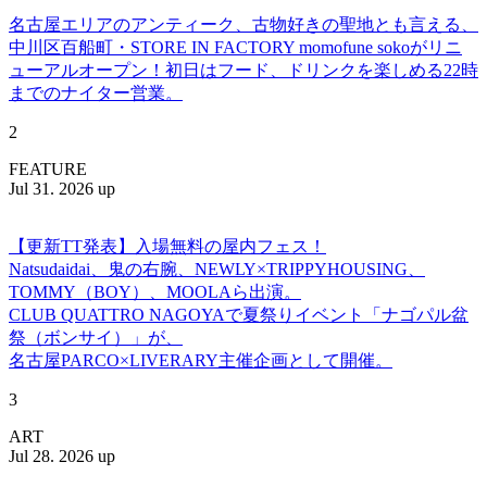
名古屋エリアのアンティーク、古物好きの聖地とも言える、
中川区百船町・STORE IN FACTORY momofune sokoがリニ
ューアルオープン！初日はフード、ドリンクを楽しめる22時
までのナイター営業。
2
FEATURE
Jul 31. 2026 up
【更新TT発表】入場無料の屋内フェス！
Natsudaidai、鬼の右腕、NEWLY×TRIPPYHOUSING、
TOMMY（BOY）、MOOLAら出演。
CLUB QUATTRO NAGOYAで夏祭りイベント「ナゴパル盆
祭（ボンサイ）」が、
名古屋PARCO×LIVERARY主催企画として開催。
3
ART
Jul 28. 2026 up