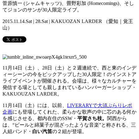
菅原慎一 (シャムキャッツ)、畳野彩加 (Homecomings)、そし
てジョンのサンが30人限定ライブ。
2015.11.14.Sat | 28.Sat | KAKUOZAN LARDER （愛知｜覚王
山）
11月14日（土）、28日（土）と２週連続で、西と東のインデ
ィーシーンの今をピックアップした30人限定！のインストア
ライブイベントが開催される。会場は、様々なカルチャーを
発信する場としても親しまれているハンバーガーショップ・
KAKUOUZAN LARDER。
11月14日（土）には、以前、
LIVERARYで大須ぶらりレポ
企画
にも登場してくれた、柔らかな歌声の中に芯のある何か
を感じさせる、都内在住のSSW・
平賀さち枝。
関西から
は、“ビールと綿菓子が混ざったような音楽”と称される、三
人組バンド・
白い汽笛
の２組が登場。