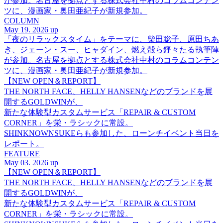
が参加。名古屋を拠点とする株式会社中村のコラムコンテン
ツに、漫画家・奥田亜紀子が新規参加。
COLUMN
May 19. 2026 up
「夜のリラックスタイム」をテーマに、柴田聡子、原田ちあ
き、ジェーン・スー、ヒャダイン、燃え殻ら錚々たる執筆陣
が参加。名古屋を拠点とする株式会社中村のコラムコンテン
ツに、漫画家・奥田亜紀子が新規参加。
【NEW OPEN＆REPORT】
THE NORTH FACE、HELLY HANSENなどのブランドを展
開するGOLDWINが、
新たな体験型カスタムサービス「REPAIR & CUSTOM
CORNER」を栄・ラシックに常設。
SHINKNOWNSUKEらも参加した、ローンチイベント当日を
レポート。
FEATURE
May 03. 2026 up
【NEW OPEN＆REPORT】
THE NORTH FACE、HELLY HANSENなどのブランドを展
開するGOLDWINが、
新たな体験型カスタムサービス「REPAIR & CUSTOM
CORNER」を栄・ラシックに常設。