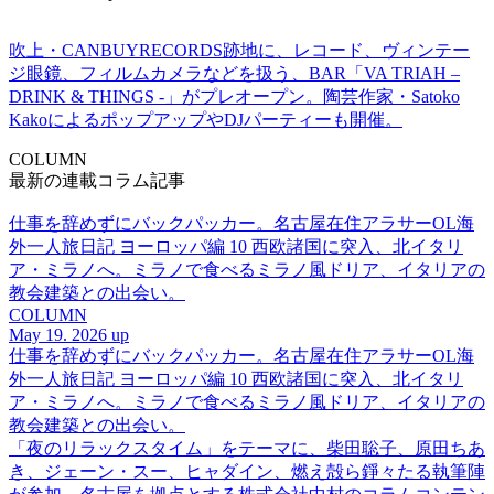
吹上・CANBUYRECORDS跡地に、レコード、ヴィンテー
ジ眼鏡、フィルムカメラなどを扱う、BAR「VA TRIAH –
DRINK & THINGS -」がプレオープン。陶芸作家・Satoko
KakoによるポップアップやDJパーティーも開催。
COLUMN
最新の連載コラム記事
仕事を辞めずにバックパッカー。名古屋在住アラサーOL海
外一人旅日記 ヨーロッパ編 10 西欧諸国に突入、北イタリ
ア・ミラノへ。ミラノで食べるミラノ風ドリア、イタリアの
教会建築との出会い。
COLUMN
May 19. 2026 up
仕事を辞めずにバックパッカー。名古屋在住アラサーOL海
外一人旅日記 ヨーロッパ編 10 西欧諸国に突入、北イタリ
ア・ミラノへ。ミラノで食べるミラノ風ドリア、イタリアの
教会建築との出会い。
「夜のリラックスタイム」をテーマに、柴田聡子、原田ちあ
き、ジェーン・スー、ヒャダイン、燃え殻ら錚々たる執筆陣