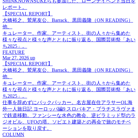
SHINKNOWNSUKEらも参加した、ローンチイベント当日を
レポート。
【SPECIAL REPORT】
大橋裕之、鷲尾友公、Barrack、黒田義隆（ON READING）
他、
キュレーター、作家、アーティスト、街の人々から集めた
様々な視点と様々な声とともに振り返る、国際芸術祭「あい
ち2025」。
FEATURE
Mar 27. 2026 up
【SPECIAL REPORT】
大橋裕之、鷲尾友公、Barrack、黒田義隆（ON READING）
他、
キュレーター、作家、アーティスト、街の人々から集めた
様々な視点と様々な声とともに振り返る、国際芸術祭「あい
ち2025」。
仕事を辞めずにバックパッカー。名古屋在住アラサーOL海
外一人旅日記 ヨーロッパ編9 スロバキア・ブラチスラヴァま
で鉄道移動。ファンシーな水色の教会、逆ピラミッド型のラ
ジオビル、UFOの塔。ソビエト建築との再会で旅のモチベ
ーションを取り戻す。
COLUMN