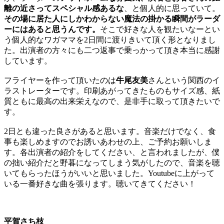
離の近さってスペシャル感あるな
、
と個人的に思っていて。
その場に居た人にしかわからない魔法の掛かる瞬間がラーダ
ーには
あると思うんです。
そこで好きな人を観たいなーとい
う個人的なワガママを2日間に渡
りきいて頂く形となりまし
た。出演者の方々にも二つ返事で乗っかって頂き本当に感謝
しています
。
フライヤーを作って頂いたのは
牛尾友美
さんという関西のイ
ラスト
レーターです。印刷あがってきたものもサイズ感、
紙
質ともに最高の出来栄えなので、是非手に取って頂きたいで
す。
2日とも違った良さがあると思います。音楽だけでなく、食
事も楽しめますのでお誘いあわせの上、
ご予約お願いしま
す。各出演者の紹介をしてください、と言われましたが、
僕
の拙い紹介だと野暮になってしまう気がしたので、
音楽を聴
いてもらったほうがいいと思いました。Youtubeに上がって
いる一番好きな曲を張ります。聴いてきてください！
平賀さち枝