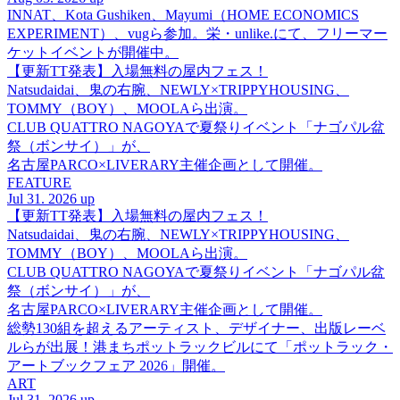
INNAT、Kota Gushiken、Mayumi（HOME ECONOMICS
EXPERIMENT）、vugら参加。栄・unlike.にて、フリーマー
ケットイベントが開催中。
【更新TT発表】入場無料の屋内フェス！
Natsudaidai、鬼の右腕、NEWLY×TRIPPYHOUSING、
TOMMY（BOY）、MOOLAら出演。
CLUB QUATTRO NAGOYAで夏祭りイベント「ナゴパル盆
祭（ボンサイ）」が、
名古屋PARCO×LIVERARY主催企画として開催。
FEATURE
Jul 31. 2026 up
【更新TT発表】入場無料の屋内フェス！
Natsudaidai、鬼の右腕、NEWLY×TRIPPYHOUSING、
TOMMY（BOY）、MOOLAら出演。
CLUB QUATTRO NAGOYAで夏祭りイベント「ナゴパル盆
祭（ボンサイ）」が、
名古屋PARCO×LIVERARY主催企画として開催。
総勢130組を超えるアーティスト、デザイナー、出版レーベ
ルらが出展！港まちポットラックビルにて「ポットラック・
アートブックフェア 2026」開催。
ART
Jul 31. 2026 up