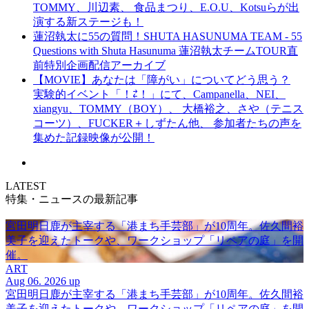
TOMMY、川辺素、 食品まつり、E.O.U、Kotsuらが出
演する新ステージも！
蓮沼執太に55の質問！SHUTA HASUNUMA TEAM - 55
Questions with Shuta Hasunuma 蓮沼執太チームTOUR直
前特別企画配信アーカイブ
【MOVIE】あなたは「障がい」についてどう思う？
実験的イベント「！⇄！」にて、Campanella、NEI、
xiangyu、TOMMY（BOY）、 大橋裕之、さや（テニス
コーツ）、FUCKER＋しずたん他、 参加者たちの声を
集めた記録映像が公開！
LATEST
特集・ニュースの最新記事
宮田明日鹿が主宰する「港まち手芸部」が10周年。佐久間裕
美子を迎えたトークや、ワークショップ「リペアの庭」を開
催。
ART
Aug 06. 2026 up
宮田明日鹿が主宰する「港まち手芸部」が10周年。佐久間裕
美子を迎えたトークや、ワークショップ「リペアの庭」を開