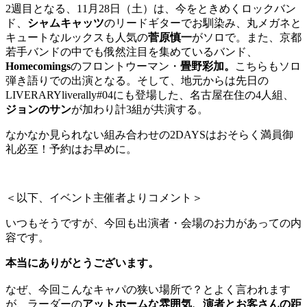
2週目となる、11月28日（土）は、今をときめくロックバン
ド、
シャムキャッツ
のリードギターでお馴染み、丸メガネと
キュートなルックスも人気の
菅原慎一
がソロで。また、京都
若手バンドの中でも俄然注目を集めているバンド、
Homecomings
のフロントウーマン・
畳野彩加。
こちらもソロ
弾き語りでの出演となる。そして、地元からは先日の
LIVERARYliverally#04にも登場した、名古屋在住の4人組、
ジョンのサン
が加わり計3組が共演する。
なかなか見られない組み合わせの2DAYSはおそらく満員御
礼必至！予約はお早めに。
＜以下、イベント主催者よりコメント＞
いつもそうですが、今回も出演者・
会場のお力があっての内
容です。
本当にありがとうございます。
なぜ、今回こんなキャパの狭い場所で？とよく言われます
が、ラーダーの
アットホームな雰囲気、
演者とお客さんの距