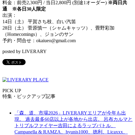
料金：前売2,300円 / 当日2,800円 (別途1オーダー)
※両日共
通 ※各日30人限定
出演：
14日（土） 平賀さち枝、白い汽笛
28日（土） 菅原慎一（シャムキャッツ）、畳野彩加
（Homecomings）、ジョンのサン
予約・問合せ：okaiueo@gmail.com
posted by LIVERARY
PICK UP
特集・ピックアップ記事
「森、道、市場2026」LIVERARYエリアが今年も出
現。 過去最多60店以上が各地から出店。 呂布カルマと
トリプルファイヤー吉田によるラップバトル、
Campanella & RAMZA、hyunis1000、徳利、Licaxxx、