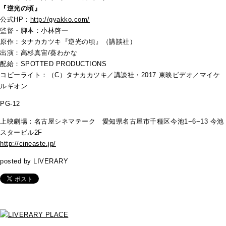
『逆光の頃』
公式HP：
http://gyakko.com/
監督・脚本：小林啓一
原作：タナカカツキ『逆光の頃』（講談社）
出演：高杉真宙/葵わかな
配給：SPOTTED PRODUCTIONS
コピーライト：（C）タナカカツキ／講談社・2017 東映ビデオ／マイケ
ルギオン
PG-12
上映劇場：名古屋シネマテーク 愛知県名古屋市千種区今池1−6−13 今池
スタービル2F
http://cineaste.jp/
posted by LIVERARY