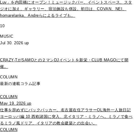
Luv」を内田橋にオープン！ミュージックバー、イベントスペース、スタ
ジオに加え、ギャラリー、宿泊施設も併設。初日は、COVAN、NEI、
homarelanka、Andreらによるライブも。
10
MUSIC
Jul 30. 2026 up
CRAZY-TがSAMOとの２マンDJイベントを新栄・CLUB MAGOにて開
催。
COLUMN
最新の連載コラム記事
COLUMN
May 19. 2026 up
仕事を辞めずにバックパッカー。名古屋在住アラサーOL海外一人旅日記
ヨーロッパ編 10 西欧諸国に突入、北イタリア・ミラノへ。ミラノで食べ
るミラノ風ドリア、イタリアの教会建築との出会い。
COLUMN