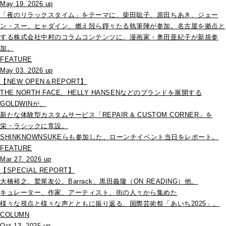
May 19. 2026 up
「夜のリラックスタイム」をテーマに、柴田聡子、原田ちあき、ジェー
ン・スー、ヒャダイン、燃え殻ら錚々たる執筆陣が参加。名古屋を拠点と
する株式会社中村のコラムコンテンツに、漫画家・奥田亜紀子が新規参
加。
FEATURE
May 03. 2026 up
【NEW OPEN＆REPORT】
THE NORTH FACE、HELLY HANSENなどのブランドを展開する
GOLDWINが、
新たな体験型カスタムサービス「REPAIR & CUSTOM CORNER」を
栄・ラシックに常設。
SHINKNOWNSUKEらも参加した、ローンチイベント当日をレポート。
FEATURE
Mar 27. 2026 up
【SPECIAL REPORT】
大橋裕之、鷲尾友公、Barrack、黒田義隆（ON READING）他、
キュレーター、作家、アーティスト、街の人々から集めた
様々な視点と様々な声とともに振り返る、国際芸術祭「あいち2025」。
COLUMN
Oct 13. 2025 up