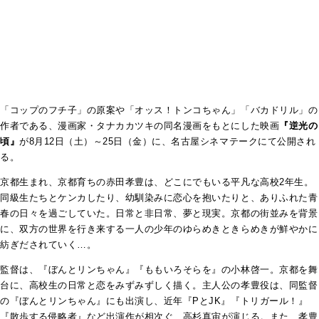
「コップのフチ子」の原案や「オッス！トンコちゃん」「バカドリル」の
作者である、漫画家・タナカカツキの同名漫画をもとにした映画
『逆光の
頃』
が8月12日（土）～25日（金）に、名古屋シネマテークにて公開され
る。
京都生まれ、京都育ちの赤田孝豊は、どこにでもいる平凡な高校2年生。
同級生たちとケンカしたり、幼馴染みに恋心を抱いたりと、ありふれた青
春の日々を過ごしていた。日常と非日常、夢と現実。京都の街並みを背景
に、双方の世界を行き来する一人の少年のゆらめきときらめきが鮮やかに
紡ぎだされていく…。
監督は、『ぼんとリンちゃん』『ももいろそらを』の小林啓一。京都を舞
台に、高校生の日常と恋をみずみずしく描く。主人公の孝豊役は、同監督
の『ぼんとリンちゃん』にも出演し、近年『PとJK』『トリガール！』
『散歩する侵略者』など出演作が相次ぐ、高杉真宙が演じる。また、孝豊