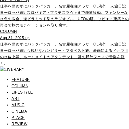
仕事を辞めずにバックパッカー。名古屋在住アラサーOL海外一人旅日記
ヨーロッパ編9 スロバキア・ブラチスラヴァまで鉄道移動。ファンシーな
水色の教会、逆ピラミッド型のラジオビル、UFOの塔。ソビエト建築との
再会で旅のモチベーションを取り戻す。
COLUMN
Aug 31. 2025 up
仕事を辞めずにバックパッカー。名古屋在住アラサーOL海外一人旅日記
ヨーロッパ編8 心残りなハンガリー・ブダペスト旅。豪雨によるドナウ川
の水位上昇、ルームメイトのアクシデント、謎の野外フェスで音楽を聴
く。
FEATURE
COLUMN
LIFESTYLE
ART
MUSIC
CINEMA
PLACE
REVIEW