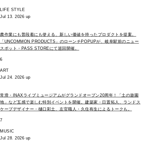
LIFE STYLE
Jul 13. 2026 up
農作業にも普段着にも使える、新しい価値を持ったプロダクトを提案。
「UNCOMMON PRODUCTS」のローンチPOPUPが、岐阜駅前のニュー
スポット・PASS STOREにて巡回開催。
6
ART
Jul 24. 2026 up
常滑・INAXライブミュージアムがグランドオープン20周年！「土の遊園
地」など五感で楽しむ特別イベントを開催。建築家・日置拓人、ランドス
ケープデザイナー・樋口彩土、左官職人・久住有生によるトークも。
7
MUSIC
Jul 28. 2026 up