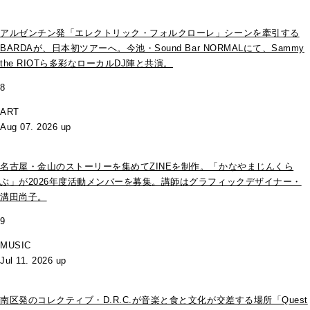
アルゼンチン発「エレクトリック・フォルクローレ」シーンを牽引する
BARDAが、日本初ツアーへ。今池・Sound Bar NORMALにて、Sammy
the RIOTら多彩なローカルDJ陣と共演。
8
ART
Aug 07. 2026 up
名古屋・金山のストーリーを集めてZINEを制作。「かなやまじんくら
ぶ」が2026年度活動メンバーを募集。講師はグラフィックデザイナー・
溝田尚子。
9
MUSIC
Jul 11. 2026 up
南区発のコレクティブ・D.R.C.が⾳楽と⾷と⽂化が交差する場所「Quest