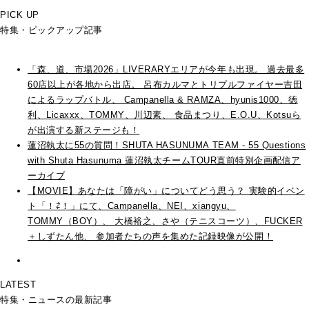
PICK UP
特集・ピックアップ記事
「森、道、市場2026」LIVERARYエリアが今年も出現。 過去最多
60店以上が各地から出店。 呂布カルマとトリプルファイヤー吉田
によるラップバトル、 Campanella & RAMZA、hyunis1000、徳
利、Licaxxx、TOMMY、川辺素、 食品まつり、E.O.U、Kotsuら
が出演する新ステージも！
蓮沼執太に55の質問！SHUTA HASUNUMA TEAM - 55 Questions
with Shuta Hasunuma 蓮沼執太チームTOUR直前特別企画配信ア
ーカイブ
【MOVIE】あなたは「障がい」についてどう思う？ 実験的イベン
ト「！⇄！」にて、Campanella、NEI、xiangyu、
TOMMY（BOY）、 大橋裕之、さや（テニスコーツ）、FUCKER
＋しずたん他、 参加者たちの声を集めた記録映像が公開！
LATEST
特集・ニュースの最新記事