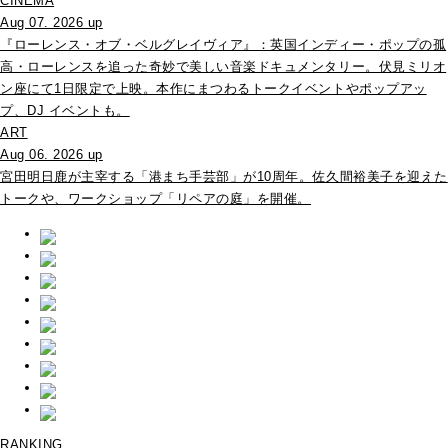
CINEMA
Aug 07. 2026 up
『ローレンス・オブ・ベルグレイヴィア』：英国インディー・ポップの孤
高・ローレンスを追った奇妙で美しい音楽ドキュメンタリー。伏見ミリオ
ン座にて1日限定で上映。本作にまつわるトークイベントやポップアッ
プ、DJ イベントも。
ART
Aug 06. 2026 up
宮田明日鹿が主宰する「港まち手芸部」が10周年。佐久間裕美子を迎えた
トークや、ワークショップ「リペアの庭」を開催。
RANKING