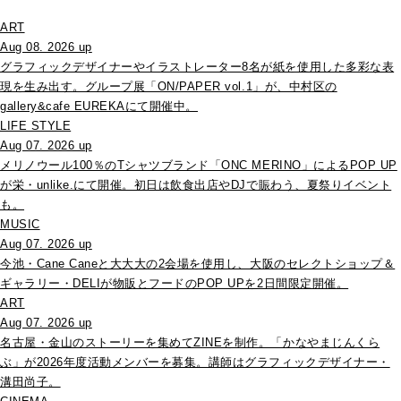
ART
Aug 08. 2026 up
グラフィックデザイナーやイラストレーター8名が紙を使用した多彩な表
現を生み出す。グループ展「ON/PAPER vol.1」が、中村区の
gallery&cafe EUREKAにて開催中。
LIFE STYLE
Aug 07. 2026 up
メリノウール100％のTシャツブランド「ONC MERINO」によるPOP UP
が栄・unlike.にて開催。初日は飲食出店やDJで賑わう、夏祭りイベント
も。
MUSIC
Aug 07. 2026 up
今池・Cane Caneと大大大の2会場を使用し、大阪のセレクトショップ＆
ギャラリー・DELIが物販とフードのPOP UPを2日間限定開催。
ART
Aug 07. 2026 up
名古屋・金山のストーリーを集めてZINEを制作。「かなやまじんくら
ぶ」が2026年度活動メンバーを募集。講師はグラフィックデザイナー・
溝田尚子。