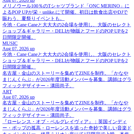
Aug 07. 2026 up
メリノウール100％のTシャツブランド「ONC MERINO」に
よるPOP UPが栄・unlike.にて開催。初日は飲食出店やDJで
賑わう、夏祭りイベントも。
今池・Cane Caneと大大大の2会場を使用し、大阪のセレクト
ショップ＆ギャラリー・DELIが物販とフードのPOP UPを2
日間限定開催。
MUSIC
Aug 07. 2026 up
今池・Cane Caneと大大大の2会場を使用し、大阪のセレクト
ショップ＆ギャラリー・DELIが物販とフードのPOP UPを2
日間限定開催。
名古屋・金山のストーリーを集めてZINEを制作。「かなや
まじんくらぶ」が2026年度活動メンバーを募集。講師はグラ
フィックデザイナー・溝田尚子。
ART
Aug 07. 2026 up
名古屋・金山のストーリーを集めてZINEを制作。「かなや
まじんくらぶ」が2026年度活動メンバーを募集。講師はグラ
フィックデザイナー・溝田尚子。
『ローレンス・オブ・ベルグレイヴィア』：英国インディ
ー・ポップの孤高・ローレンスを追った奇妙で美しい音楽ド