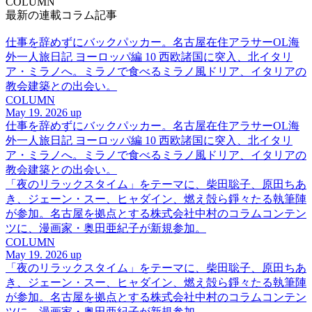
COLUMN
最新の連載コラム記事
仕事を辞めずにバックパッカー。名古屋在住アラサーOL海
外一人旅日記 ヨーロッパ編 10 西欧諸国に突入、北イタリ
ア・ミラノへ。ミラノで食べるミラノ風ドリア、イタリアの
教会建築との出会い。
COLUMN
May 19. 2026 up
仕事を辞めずにバックパッカー。名古屋在住アラサーOL海
外一人旅日記 ヨーロッパ編 10 西欧諸国に突入、北イタリ
ア・ミラノへ。ミラノで食べるミラノ風ドリア、イタリアの
教会建築との出会い。
「夜のリラックスタイム」をテーマに、柴田聡子、原田ちあ
き、ジェーン・スー、ヒャダイン、燃え殻ら錚々たる執筆陣
が参加。名古屋を拠点とする株式会社中村のコラムコンテン
ツに、漫画家・奥田亜紀子が新規参加。
COLUMN
May 19. 2026 up
「夜のリラックスタイム」をテーマに、柴田聡子、原田ちあ
き、ジェーン・スー、ヒャダイン、燃え殻ら錚々たる執筆陣
が参加。名古屋を拠点とする株式会社中村のコラムコンテン
ツに、漫画家・奥田亜紀子が新規参加。