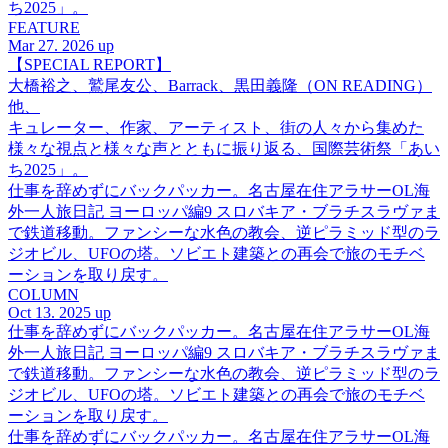
ち2025」。
FEATURE
Mar 27. 2026 up
【SPECIAL REPORT】
大橋裕之、鷲尾友公、Barrack、黒田義隆（ON READING）
他、
キュレーター、作家、アーティスト、街の人々から集めた
様々な視点と様々な声とともに振り返る、国際芸術祭「あい
ち2025」。
仕事を辞めずにバックパッカー。名古屋在住アラサーOL海
外一人旅日記 ヨーロッパ編9 スロバキア・ブラチスラヴァま
で鉄道移動。ファンシーな水色の教会、逆ピラミッド型のラ
ジオビル、UFOの塔。ソビエト建築との再会で旅のモチベ
ーションを取り戻す。
COLUMN
Oct 13. 2025 up
仕事を辞めずにバックパッカー。名古屋在住アラサーOL海
外一人旅日記 ヨーロッパ編9 スロバキア・ブラチスラヴァま
で鉄道移動。ファンシーな水色の教会、逆ピラミッド型のラ
ジオビル、UFOの塔。ソビエト建築との再会で旅のモチベ
ーションを取り戻す。
仕事を辞めずにバックパッカー。名古屋在住アラサーOL海