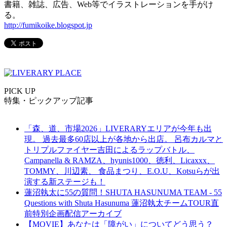
書籍、雑誌、広告、Web等でイラストレーションを手がけ
る。
http://fumikoike.blogspot.jp
PICK UP
特集・ピックアップ記事
「森、道、市場2026」LIVERARYエリアが今年も出
現。 過去最多60店以上が各地から出店。 呂布カルマと
トリプルファイヤー吉田によるラップバトル、
Campanella & RAMZA、hyunis1000、徳利、Licaxxx、
TOMMY、川辺素、 食品まつり、E.O.U、Kotsuらが出
演する新ステージも！
蓮沼執太に55の質問！SHUTA HASUNUMA TEAM - 55
Questions with Shuta Hasunuma 蓮沼執太チームTOUR直
前特別企画配信アーカイブ
【MOVIE】あなたは「障がい」についてどう思う？