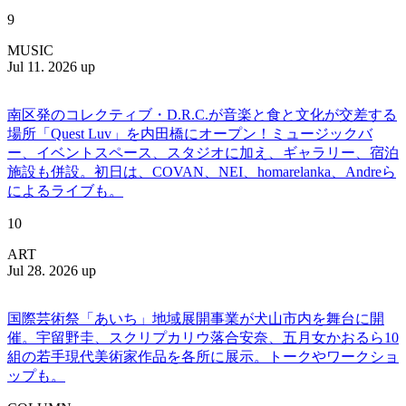
9
MUSIC
Jul 11. 2026 up
南区発のコレクティブ・D.R.C.が⾳楽と⾷と⽂化が交差する
場所「Quest Luv」を内田橋にオープン！ミュージックバ
ー、イベントスペース、スタジオに加え、ギャラリー、宿泊
施設も併設。初日は、COVAN、NEI、homarelanka、Andreら
によるライブも。
10
ART
Jul 28. 2026 up
国際芸術祭「あいち」地域展開事業が犬山市内を舞台に開
催。宇留野圭、スクリプカリウ落合安奈、五月女かおるら10
組の若手現代美術家作品を各所に展示。トークやワークショ
ップも。