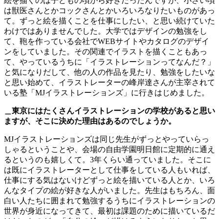
絵を描くのは子どもの頃から好きだったんですが、小さい頃
は獣医さんとかコックさんとかいろいろなりたいものがあっ
て。ずっと絵を描くことを仕事にしたい、と思い続けていた
わけではありませんでした。大学ではデザインの勉強をし
て、鞄を作っている会社でWEBサイトやカタログのデザイ
ンをしていました。その関連でイラストを描くこともあっ
て、やっているうちに「イラストレーションってなんだ？」
と気になりだして、他の人の作品を見たり、勉強をしたいな
と思い始めて、イラストレーターの峰岸達さんが主宰されて
いる塾「MJイラストレーションズ」に行きはじめました。
＿東京にはたくさんイラストレーションの学校があると思い
ますが、そこに決めた理由はあるのでしょうか。
MJイラストレーションズは同じ先生がずっとやっていらっ
しゃるということや、会場の自由学園明日館に定期的に通え
るというのも嬉しくて。3年くらい通っていました。そこに
は既にイラストレーターとして仕事をしている人もいれば、
仕事にする気はないけどずっと絵を描いている人とか、いろ
んなタイプの絵が好きな人がいました。先生はもちろん、面
白い人たちに囲まれて勉強するうちにイラストレーションの
世界が身近になってきて、最初は課題のために描いているだ