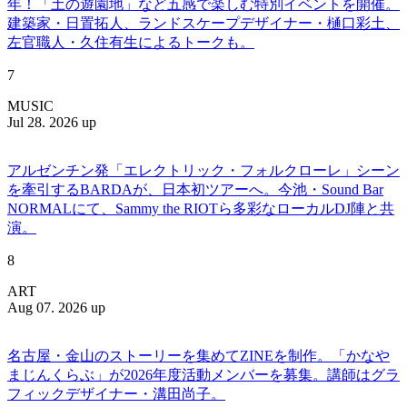
年！「土の遊園地」など五感で楽しむ特別イベントを開催。
建築家・日置拓人、ランドスケープデザイナー・樋口彩土、
左官職人・久住有生によるトークも。
7
MUSIC
Jul 28. 2026 up
アルゼンチン発「エレクトリック・フォルクローレ」シーン
を牽引するBARDAが、日本初ツアーへ。今池・Sound Bar
NORMALにて、Sammy the RIOTら多彩なローカルDJ陣と共
演。
8
ART
Aug 07. 2026 up
名古屋・金山のストーリーを集めてZINEを制作。「かなや
まじんくらぶ」が2026年度活動メンバーを募集。講師はグラ
フィックデザイナー・溝田尚子。