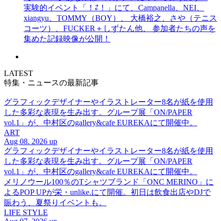
実験的イベント「！⇄！」にて、Campanella、NEI、
xiangyu、TOMMY（BOY）、 大橋裕之、さや（テニス
コーツ）、FUCKER＋しずたん他、 参加者たちの声を
集めた記録映像が公開！
LATEST
特集・ニュースの最新記事
グラフィックデザイナーやイラストレーター8名が紙を使用
した多彩な表現を生み出す。グループ展「ON/PAPER
vol.1」が、中村区のgallery&cafe EUREKAにて開催中。
ART
Aug 08. 2026 up
グラフィックデザイナーやイラストレーター8名が紙を使用
した多彩な表現を生み出す。グループ展「ON/PAPER
vol.1」が、中村区のgallery&cafe EUREKAにて開催中。
メリノウール100％のTシャツブランド「ONC MERINO」に
よるPOP UPが栄・unlike.にて開催。初日は飲食出店やDJで
賑わう、夏祭りイベントも。
LIFE STYLE