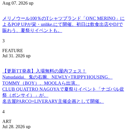
Aug 07. 2026 up
メリノウール100％のTシャツブランド「ONC MERINO」に
よるPOP UPが栄・unlike.にて開催。初日は飲食出店やDJで
賑わう、夏祭りイベントも。
3
FEATURE
Jul 31. 2026 up
【更新TT発表】入場無料の屋内フェス！
Natsudaidai、鬼の右腕、NEWLY×TRIPPYHOUSING、
TOMMY（BOY）、MOOLAら出演。
CLUB QUATTRO NAGOYAで夏祭りイベント「ナゴパル盆
祭（ボンサイ）」が、
名古屋PARCO×LIVERARY主催企画として開催。
4
ART
Jul 28. 2026 up