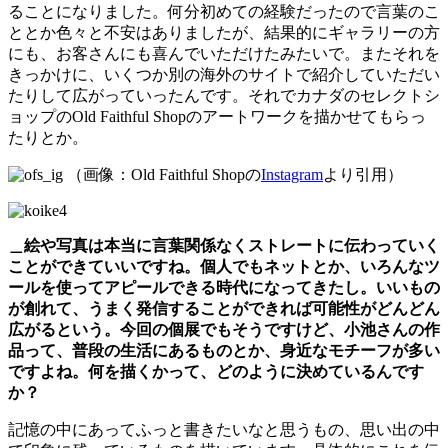
ることになりました。何分初めての経験だったので言葉のこ
ととか色々と不安はありましたが、結果的にギャラリーの方
にも、お客さんにも喜んでいただけたみたいで。またそれを
きっかけに、いくつか別の海外のサイトで紹介していただい
たりして広がっていったんです。それでカナダのセレクトシ
ョップのOld Faithful Shopのアートワークを描かせてもらっ
たりとか。
（画像：Old Faithful Shopの
Instagram
より引用）
＿絵や写真は本当に言葉関係なくストレートに伝わっていく
ことができていいですね。個人でもネットとか、いろんなツ
ールを使ってアピールできる時代になってきたし。いいもの
が創れて、うまく発信することができれば可能性がどんどん
広がるという。今回の個展でもそうですけど、小池さんの作
品って、普段の生活にあるものとか、身近なモチーフが多い
ですよね。何を描くかって、どのように決めているんです
か？
記憶の中にあってふっと書きたいなと思うもの、思い出の中