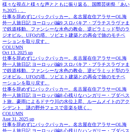
様々な視点と様々な声とともに振り返る、国際芸術祭「あい
ち2025」。
仕事を辞めずにバックパッカー。名古屋在住アラサーOL海
外一人旅日記 ヨーロッパ編9 スロバキア・ブラチスラヴァま
で鉄道移動。ファンシーな水色の教会、逆ピラミッド型のラ
ジオビル、UFOの塔。ソビエト建築との再会で旅のモチベ
ーションを取り戻す。
COLUMN
Oct 13. 2025 up
仕事を辞めずにバックパッカー。名古屋在住アラサーOL海
外一人旅日記 ヨーロッパ編9 スロバキア・ブラチスラヴァま
で鉄道移動。ファンシーな水色の教会、逆ピラミッド型のラ
ジオビル、UFOの塔。ソビエト建築との再会で旅のモチベ
ーションを取り戻す。
仕事を辞めずにバックパッカー。名古屋在住アラサーOL海
外一人旅日記 ヨーロッパ編8 心残りなハンガリー・ブダペス
ト旅。豪雨によるドナウ川の水位上昇、ルームメイトのアク
シデント、謎の野外フェスで音楽を聴く。
COLUMN
Aug 31. 2025 up
仕事を辞めずにバックパッカー。名古屋在住アラサーOL海
外一人旅日記 ヨーロッパ編8 心残りなハンガリー・ブダペス