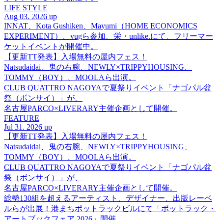
LIFE STYLE
Aug 03. 2026 up
INNAT、Kota Gushiken、Mayumi（HOME ECONOMICS
EXPERIMENT）、vugら参加。栄・unlike.にて、フリーマー
ケットイベントが開催中。
【更新TT発表】入場無料の屋内フェス！
Natsudaidai、鬼の右腕、NEWLY×TRIPPYHOUSING、
TOMMY（BOY）、MOOLAら出演。
CLUB QUATTRO NAGOYAで夏祭りイベント「ナゴパル盆
祭（ボンサイ）」が、
名古屋PARCO×LIVERARY主催企画として開催。
FEATURE
Jul 31. 2026 up
【更新TT発表】入場無料の屋内フェス！
Natsudaidai、鬼の右腕、NEWLY×TRIPPYHOUSING、
TOMMY（BOY）、MOOLAら出演。
CLUB QUATTRO NAGOYAで夏祭りイベント「ナゴパル盆
祭（ボンサイ）」が、
名古屋PARCO×LIVERARY主催企画として開催。
総勢130組を超えるアーティスト、デザイナー、出版レーベ
ルらが出展！港まちポットラックビルにて「ポットラック・
アートブックフェア 2026」開催。