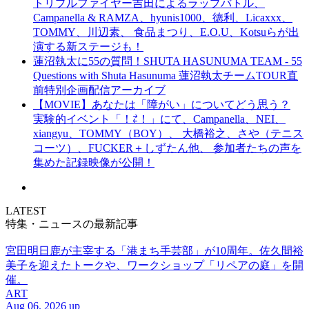
トリプルファイヤー吉田によるラップバトル、
Campanella & RAMZA、hyunis1000、徳利、Licaxxx、
TOMMY、川辺素、 食品まつり、E.O.U、Kotsuらが出
演する新ステージも！
蓮沼執太に55の質問！SHUTA HASUNUMA TEAM - 55
Questions with Shuta Hasunuma 蓮沼執太チームTOUR直
前特別企画配信アーカイブ
【MOVIE】あなたは「障がい」についてどう思う？
実験的イベント「！⇄！」にて、Campanella、NEI、
xiangyu、TOMMY（BOY）、 大橋裕之、さや（テニス
コーツ）、FUCKER＋しずたん他、 参加者たちの声を
集めた記録映像が公開！
LATEST
特集・ニュースの最新記事
宮田明日鹿が主宰する「港まち手芸部」が10周年。佐久間裕
美子を迎えたトークや、ワークショップ「リペアの庭」を開
催。
ART
Aug 06. 2026 up