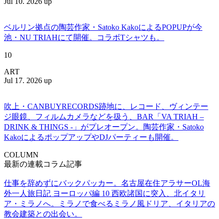
Jul 10. 2026 up
ベルリン拠点の陶芸作家・Satoko KakoによるPOPUPが今
池・NU TRIAHにて開催。コラボTシャツも。
10
ART
Jul 17. 2026 up
吹上・CANBUYRECORDS跡地に、レコード、ヴィンテー
ジ眼鏡、フィルムカメラなどを扱う、BAR「VA TRIAH –
DRINK & THINGS -」がプレオープン。陶芸作家・Satoko
KakoによるポップアップやDJパーティーも開催。
COLUMN
最新の連載コラム記事
仕事を辞めずにバックパッカー。名古屋在住アラサーOL海
外一人旅日記 ヨーロッパ編 10 西欧諸国に突入、北イタリ
ア・ミラノへ。ミラノで食べるミラノ風ドリア、イタリアの
教会建築との出会い。