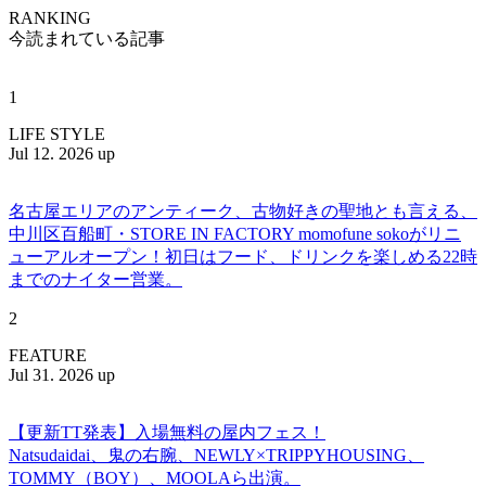
RANKING
今読まれている記事
1
LIFE STYLE
Jul 12. 2026 up
名古屋エリアのアンティーク、古物好きの聖地とも言える、
中川区百船町・STORE IN FACTORY momofune sokoがリニ
ューアルオープン！初日はフード、ドリンクを楽しめる22時
までのナイター営業。
2
FEATURE
Jul 31. 2026 up
【更新TT発表】入場無料の屋内フェス！
Natsudaidai、鬼の右腕、NEWLY×TRIPPYHOUSING、
TOMMY（BOY）、MOOLAら出演。