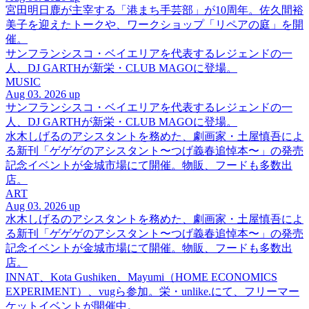
宮田明日鹿が主宰する「港まち手芸部」が10周年。佐久間裕
美子を迎えたトークや、ワークショップ「リペアの庭」を開
催。
サンフランシスコ・ベイエリアを代表するレジェンドの一
人、DJ GARTHが新栄・CLUB MAGOに登場。
MUSIC
Aug 03. 2026 up
サンフランシスコ・ベイエリアを代表するレジェンドの一
人、DJ GARTHが新栄・CLUB MAGOに登場。
水木しげるのアシスタントを務めた、劇画家・土屋慎吾によ
る新刊「ゲゲゲのアシスタント〜つげ義春追悼本〜」の発売
記念イベントが金城市場にて開催。物販、フードも多数出
店。
ART
Aug 03. 2026 up
水木しげるのアシスタントを務めた、劇画家・土屋慎吾によ
る新刊「ゲゲゲのアシスタント〜つげ義春追悼本〜」の発売
記念イベントが金城市場にて開催。物販、フードも多数出
店。
INNAT、Kota Gushiken、Mayumi（HOME ECONOMICS
EXPERIMENT）、vugら参加。栄・unlike.にて、フリーマー
ケットイベントが開催中。