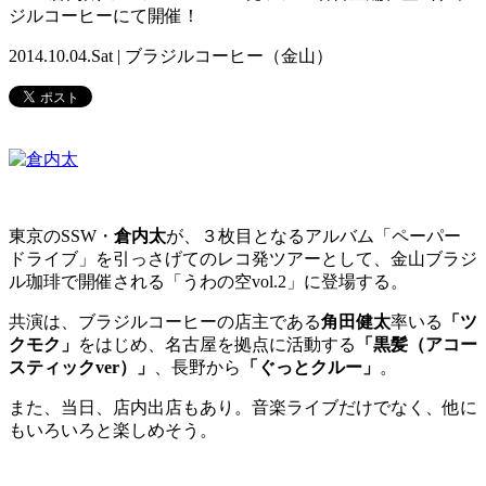
ジルコーヒーにて開催！
2014.10.04.Sat | ブラジルコーヒー（金山）
東京のSSW・
倉内太
が、３枚目となるアルバム「ペーパー
ドライブ」を引っさげてのレコ発ツアーとして、金山ブラジ
ル珈琲で開催される「うわの空vol.2」に登場する。
共演は、ブラジルコーヒーの店主である
角田健太
率いる
「ツ
クモク」
をはじめ、名古屋を拠点に活動する
「黒髪（アコー
スティックver）」
、長野から
「ぐっとクルー」
。
また、当日、店内出店もあり。音楽ライブだけでなく、他に
もいろいろと楽しめそう。