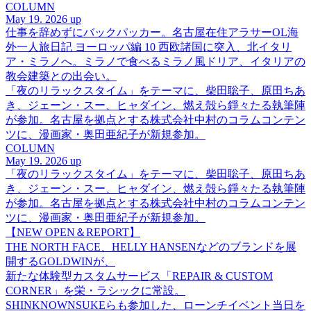
COLUMN
May 19. 2026 up
仕事を辞めずにバックパッカー。名古屋在住アラサーOL海
外一人旅日記 ヨーロッパ編 10 西欧諸国に突入、北イタリ
ア・ミラノへ。ミラノで食べるミラノ風ドリア、イタリアの
教会建築との出会い。
「夜のリラックスタイム」をテーマに、柴田聡子、原田ちあ
き、ジェーン・スー、ヒャダイン、燃え殻ら錚々たる執筆陣
が参加。名古屋を拠点とする株式会社中村のコラムコンテン
ツに、漫画家・奥田亜紀子が新規参加。
COLUMN
May 19. 2026 up
「夜のリラックスタイム」をテーマに、柴田聡子、原田ちあ
き、ジェーン・スー、ヒャダイン、燃え殻ら錚々たる執筆陣
が参加。名古屋を拠点とする株式会社中村のコラムコンテン
ツに、漫画家・奥田亜紀子が新規参加。
【NEW OPEN＆REPORT】
THE NORTH FACE、HELLY HANSENなどのブランドを展
開するGOLDWINが、
新たな体験型カスタムサービス「REPAIR & CUSTOM
CORNER」を栄・ラシックに常設。
SHINKNOWNSUKEらも参加した、ローンチイベント当日を