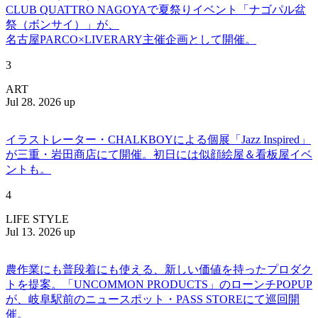
CLUB QUATTRO NAGOYAで夏祭りイベント「ナゴパル盆
祭（ボンサイ）」が、
名古屋PARCO×LIVERARY主催企画として開催。
3
ART
Jul 28. 2026 up
イラストレーター・CHALKBOYによる個展「Jazz Inspired」
が三重・岩田商店にて開催。初日には似顔絵屋＆看板屋イベ
ントも。
4
LIFE STYLE
Jul 13. 2026 up
農作業にも普段着にも使える、新しい価値を持ったプロダク
トを提案。「UNCOMMON PRODUCTS」のローンチPOPUP
が、岐阜駅前のニュースポット・PASS STOREにて巡回開
催。