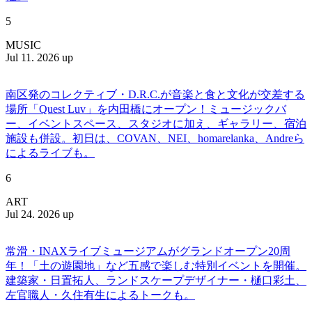
5
MUSIC
Jul 11. 2026 up
南区発のコレクティブ・D.R.C.が⾳楽と⾷と⽂化が交差する
場所「Quest Luv」を内田橋にオープン！ミュージックバ
ー、イベントスペース、スタジオに加え、ギャラリー、宿泊
施設も併設。初日は、COVAN、NEI、homarelanka、Andreら
によるライブも。
6
ART
Jul 24. 2026 up
常滑・INAXライブミュージアムがグランドオープン20周
年！「土の遊園地」など五感で楽しむ特別イベントを開催。
建築家・日置拓人、ランドスケープデザイナー・樋口彩土、
左官職人・久住有生によるトークも。