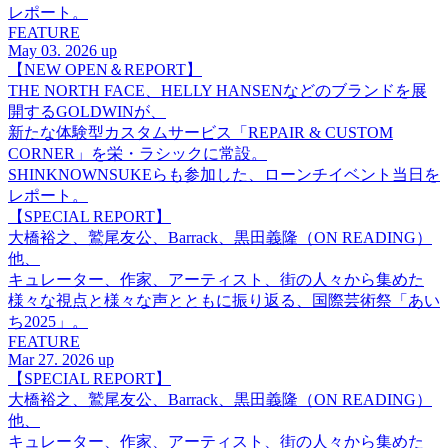
レポート。
FEATURE
May 03. 2026 up
【NEW OPEN＆REPORT】
THE NORTH FACE、HELLY HANSENなどのブランドを展
開するGOLDWINが、
新たな体験型カスタムサービス「REPAIR & CUSTOM
CORNER」を栄・ラシックに常設。
SHINKNOWNSUKEらも参加した、ローンチイベント当日を
レポート。
【SPECIAL REPORT】
大橋裕之、鷲尾友公、Barrack、黒田義隆（ON READING）
他、
キュレーター、作家、アーティスト、街の人々から集めた
様々な視点と様々な声とともに振り返る、国際芸術祭「あい
ち2025」。
FEATURE
Mar 27. 2026 up
【SPECIAL REPORT】
大橋裕之、鷲尾友公、Barrack、黒田義隆（ON READING）
他、
キュレーター、作家、アーティスト、街の人々から集めた