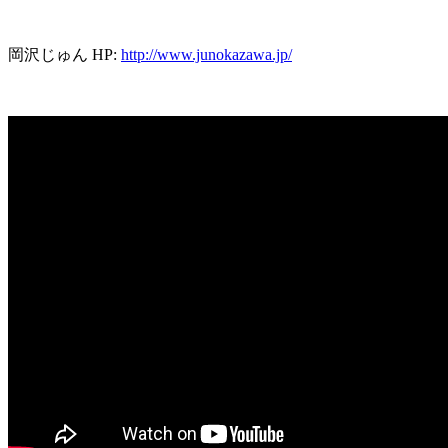
岡沢じゅん HP:
http://www.junokazawa.jp/