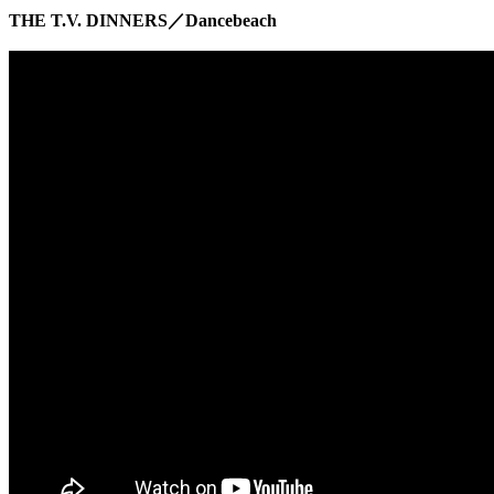
THE T.V. DINNERS／Dancebeach