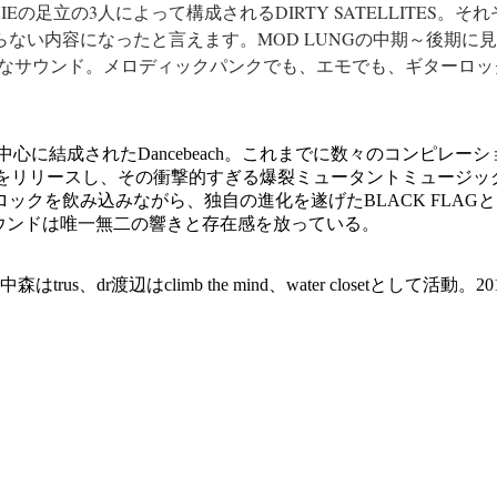
MOVIEの足立の3人によって構成されるDIRTY SATELLITE
い内容になったと­言­えます。MOD LUNGの中期～後期に
ンなサウンド。メロディッ­ク­パンクでも、エモでも、ギターロ
中心に結成されたDancebeach。これまでに数々のコンピレ
Experience』をリリースし、その衝撃的すぎる爆裂ミュータントミュージック
ックを飲み込みながら、独自の進化を遂げたBLACK FLAG
るサウンドは唯一無二の響きと存在感を放っている。
はtrus、dr渡辺はclimb the mind、water close