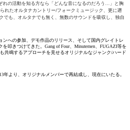
S。それぞれの活動を知る方なら「どんな音になるのだろう…」­­と胸
見られたオルタナカントリー/フォークミュージック、更に遡
ックでも、オルタナでも無く、無数のサウンドを吸­収し­、独自
ーションへの参加、デモ作品のリリース、そして国内グレイトレ
を叩きつけてきた。Gang of Four、Minutemen、FUGAZI等を
とも共鳴するアプローチを見せるオリジナルなジャンク/ハード
tとして活動。2013年より、オリジナルメンバーで再結成し、現在にいたる。