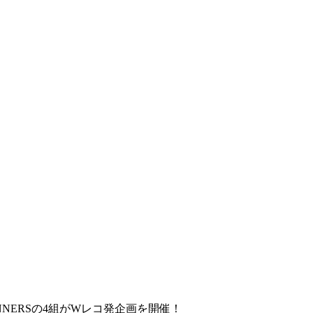
. DINNERSの4組がWレコ発企画を開催！