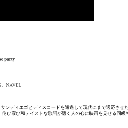
se party
ERS、NAVEL
、サンディエゴとディスコードを通過して現代にまで適応させ
、侘び寂び和テイストな歌詞が聴く人の心に映画を見せる同級