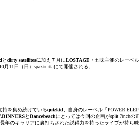
d
と
dirty satellitesに
加え７月に
LOSTAGE・
五味主催のレーベル「TH
11日（日）spazio ritaにて開催される。
支持を集め続けている
quizkid、
自身のレーベル「POWER ELE
V.DINNERS
と
Dancebeach
にとっては今回の企画がsplit 7i
長年のキャリアに裏打ちされた説得力を持ったライブが持ち味