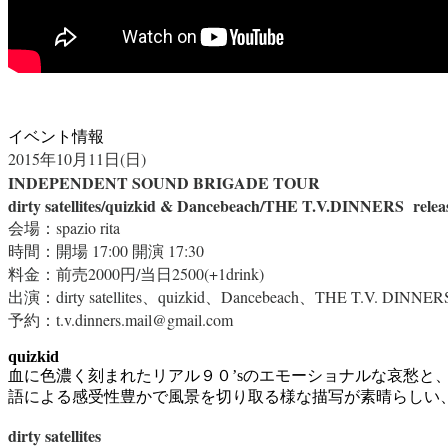
イベント情報
2015年10月11日(日)
INDEPENDENT SOUND BRIGADE TOUR
dirty satellites/quizkid & Dancebeach/THE T.V.DINNERS relea
会場：spazio rita
時間：開場 17:00 開演 17:30
料金：前売2000円/当日2500(+1drink)
出演：dirty satellites、quizkid、Dancebeach、THE T.V. DINN
予約：t.v.dinners.mail@gmail.com
quizkid
血に色濃く刻まれたリアル９０’sのエモーショナルな哀愁と
語による感受性豊かで風景を切り取る様な描写が素晴らしい
dirty satellites