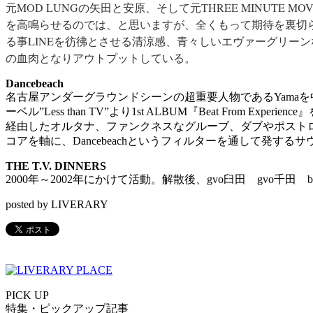
元MOD LUNGの矢田と安原、そして元THREE MINUTE 
を高鳴らせるのでは、と思いますが、全くもって期待を裏切らな
る­­事LINEを彷彿とさせる清涼感、青々しいエヴァーグリー
の血肉となりアウトプットしている。
Dancebeach
名古屋アンダーグラウンドシーンの超重要人物であるYamaを
ーベル”Less than TV”より1st ALBUM『Beat From 
経由したオルタナ、ファンクネスなグルーブ、ダブやポストロ
コアを軸に、Dancebeachというフィルターを通して発す
THE T.V. DINNERS
2000年～2002年にかけて活動。解散後、gvo臼田 gvo千田 b中森
posted by LIVERARY
PICK UP
特集・ピックアップ記事