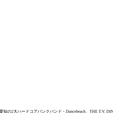
tes、愛知の2大ハードコアパンクバンド・Dancebeach、THE T.V