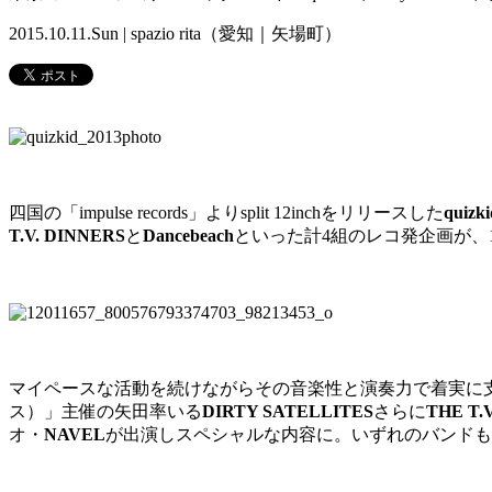
2015.10.11.Sun | spazio rita（愛知｜矢場町）
四国の「impulse records」よりsplit 12inchをリリースした
quizki
T.V. DINNERS
と
Dancebeach
といった計4組のレコ発企画が、10月
マイペースな活動を続けながらその音楽性と演奏力で着実に
ス）」主催の矢田率いる
DIRTY SATELLITES
さらに
THE T.
オ・
NAVEL
が出演しスペシャルな内容に。いずれのバンドも