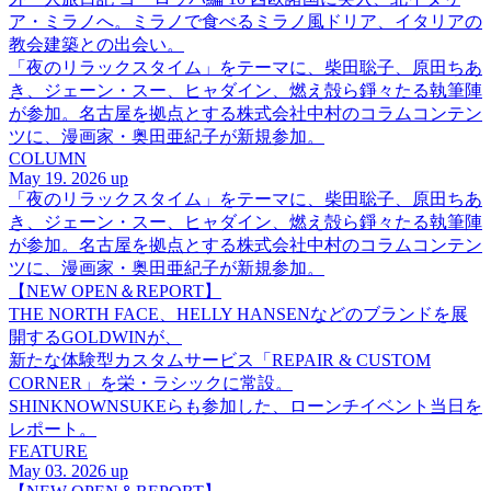
ア・ミラノへ。ミラノで食べるミラノ風ドリア、イタリアの
教会建築との出会い。
「夜のリラックスタイム」をテーマに、柴田聡子、原田ちあ
き、ジェーン・スー、ヒャダイン、燃え殻ら錚々たる執筆陣
が参加。名古屋を拠点とする株式会社中村のコラムコンテン
ツに、漫画家・奥田亜紀子が新規参加。
COLUMN
May 19. 2026 up
「夜のリラックスタイム」をテーマに、柴田聡子、原田ちあ
き、ジェーン・スー、ヒャダイン、燃え殻ら錚々たる執筆陣
が参加。名古屋を拠点とする株式会社中村のコラムコンテン
ツに、漫画家・奥田亜紀子が新規参加。
【NEW OPEN＆REPORT】
THE NORTH FACE、HELLY HANSENなどのブランドを展
開するGOLDWINが、
新たな体験型カスタムサービス「REPAIR & CUSTOM
CORNER」を栄・ラシックに常設。
SHINKNOWNSUKEらも参加した、ローンチイベント当日を
レポート。
FEATURE
May 03. 2026 up