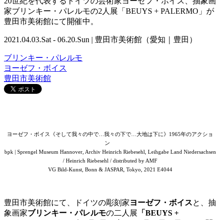
20世紀を代表するドイツの芸術家ヨーゼフ・ボイス、抽象画
家ブリンキー・パレルモの2人展「BEUYS + PALERMO」が
豊田市美術館にて開催中。
2021.04.03.Sat - 06.20.Sun | 豊田市美術館（愛知｜豊田）
ブリンキー・パレルモ
ヨーゼフ・ボイス
豊田市美術館
ヨーゼフ・ボイス《そして我々の中で…我々の下で…大地は下に》1965年のアクショ
ン
bpk | Sprengel Museum Hannover, Archiv Heinrich Riebesehl, Leihgabe Land Niedersachsen
/ Heinrich Riebesehl / distributed by AMF
VG Bild-Kunst, Bonn & JASPAR, Tokyo, 2021 E4044
豊田市美術館にて、ドイツの彫刻家
ヨーゼフ・ボイス
と、抽
象画家
ブリンキー・パレルモ
の二人展
「BEUYS +