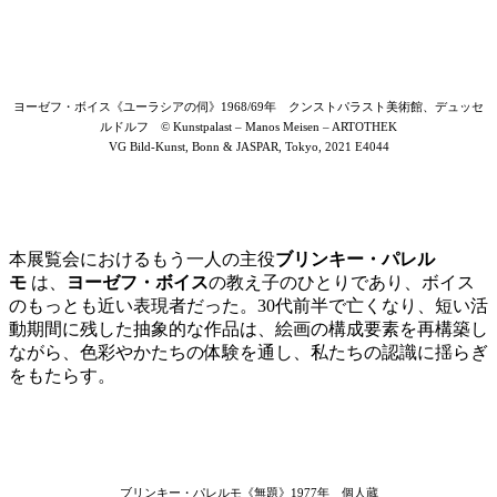
ヨーゼフ・ボイス《ユーラシアの伺》1968/69年 クンストパラスト美術館、デュッセ
ルドルフ © Kunstpalast – Manos Meisen ‒ ARTOTHEK
VG Bild-Kunst, Bonn & JASPAR, Tokyo, 2021 E4044
本展覧会におけるもう一人の主役
ブリンキー・パレル
モ
は、
ヨーゼフ・ボイス
の教え子のひとりであり、ボイス
のもっとも近い表現者だった。30代前半で亡くなり、短い活
動期間に残した抽象的な作品は、絵画の構成要素を再構築し
ながら、色彩やかたちの体験を通し、私たちの認識に揺らぎ
をもたらす。
ブリンキー・パレルモ《無題》1977年 個人蔵