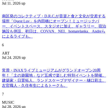
Jul 11. 2026 up
南区発のコレクティブ・D.R.C.が⾳楽と⾷と⽂化が交差する
場所「Quest Luv」を内田橋にオープン！ミュージックバ
ー、イベントスペース、スタジオに加え、ギャラリー、宿泊
施設も併設。初日は、COVAN、NEI、homarelanka、Andreら
によるライブも。
6
ART
Jul 24. 2026 up
常滑・INAXライブミュージアムがグランドオープン20周
年！「土の遊園地」など五感で楽しむ特別イベントを開催。
建築家・日置拓人、ランドスケープデザイナー・樋口彩土、
左官職人・久住有生によるトークも。
7
MUSIC
Jul 28. 2026 up