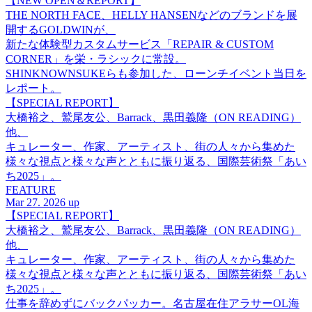
【NEW OPEN＆REPORT】
THE NORTH FACE、HELLY HANSENなどのブランドを展
開するGOLDWINが、
新たな体験型カスタムサービス「REPAIR & CUSTOM
CORNER」を栄・ラシックに常設。
SHINKNOWNSUKEらも参加した、ローンチイベント当日を
レポート。
【SPECIAL REPORT】
大橋裕之、鷲尾友公、Barrack、黒田義隆（ON READING）
他、
キュレーター、作家、アーティスト、街の人々から集めた
様々な視点と様々な声とともに振り返る、国際芸術祭「あい
ち2025」。
FEATURE
Mar 27. 2026 up
【SPECIAL REPORT】
大橋裕之、鷲尾友公、Barrack、黒田義隆（ON READING）
他、
キュレーター、作家、アーティスト、街の人々から集めた
様々な視点と様々な声とともに振り返る、国際芸術祭「あい
ち2025」。
仕事を辞めずにバックパッカー。名古屋在住アラサーOL海