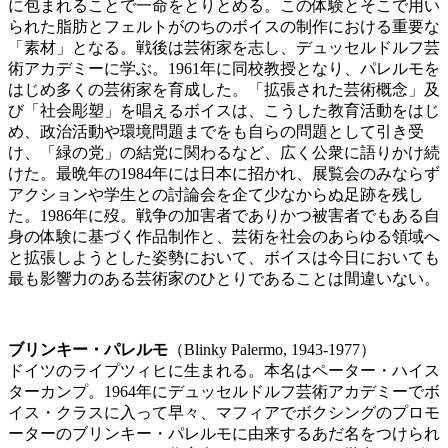
に包まれることで一命をとりとめる。この体験とそこで用い
られた脂肪とフェルトがのちのボイスの制作における重要な
「素材」となる。戦後は芸術家を志し、デュッセルドルフ芸
術アカデミーに学ぶ。
1961
年に同校教授となり、パレルモを
はじめ多くの芸術家を育成した。「拡張された芸術概念」及
び「社会彫塑」を唱えるボイスは、こうした教育活動をはじ
め、政治活動や環境問題までをも自らの問題として引き受
け、「緑の党」の結党に関わるなど、広く公衆に語りかけ続
けた。最晩年の
1984
年には日本に招かれ、展覧会のみならず
アクションや学生との討論会を企て少なからぬ足跡を残し
た。
1986
年に歿。戦争の加害者でありかつ被害者でもある自
身の体験に基づく作品制作と、芸術を社会のあらゆる領域へ
と拡張しようとした姿勢において、ボイスは今日においても
最も影響力のある芸術家のひとりであることは間違いない。
ブリンキー・パレルモ
（
Blinky Palermo, 1943-1977
）
ドイツのライプツィヒに生まれる。本名はペーター・ハイス
ターカンプ。
1964
年にデュッセルドルフ芸術アカデミーでボ
イス・クラスに入って早々、マフィアでボクシングのプロモ
ーターのブリンキー・パレルモに由来するあだ名をつけられ