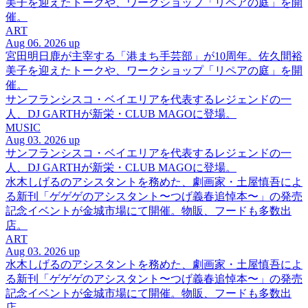
美子を迎えたトークや、ワークショップ「リペアの庭」を開
催。
ART
Aug 06. 2026 up
宮田明日鹿が主宰する「港まち手芸部」が10周年。佐久間裕
美子を迎えたトークや、ワークショップ「リペアの庭」を開
催。
サンフランシスコ・ベイエリアを代表するレジェンドの一
人、DJ GARTHが新栄・CLUB MAGOに登場。
MUSIC
Aug 03. 2026 up
サンフランシスコ・ベイエリアを代表するレジェンドの一
人、DJ GARTHが新栄・CLUB MAGOに登場。
水木しげるのアシスタントを務めた、劇画家・土屋慎吾によ
る新刊「ゲゲゲのアシスタント〜つげ義春追悼本〜」の発売
記念イベントが金城市場にて開催。物販、フードも多数出
店。
ART
Aug 03. 2026 up
水木しげるのアシスタントを務めた、劇画家・土屋慎吾によ
る新刊「ゲゲゲのアシスタント〜つげ義春追悼本〜」の発売
記念イベントが金城市場にて開催。物販、フードも多数出
店。