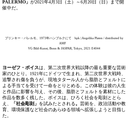
PALERMO」
が
2021
年
4
月
3
日（土）～
6
月
20
日（日）まで開
催中だ。
ブリンキー・パレルモ、1973年ハンブルクにて bpk | Angelika Platen / distributed by
AMF
VG Bild-Kunst, Bonn & JASPAR, Tokyo, 2021 E4044
ヨーゼフ・ボイス
は、第二次世界大戦以降の最も重要な芸術
家のひとり。1921年にドイツで生まれ、第二次世界大戦時、
追撃され傷を負うが、現地タタール人から脂肪とフェルトに
よる手当てを受けて一命をとりとめる。この体験は彼の人生
と作品に影響を与え、その後、脂肪とフェルトを素材にした
作品を数多く残した。ボイスは、ひろく社会を彫刻ととら
え、
「社会彫刻」
を試みたとされる
。
芸術を、政治活動や教
育、環境保護など社会のあらゆる領域へ拡張しようと目指し
た。