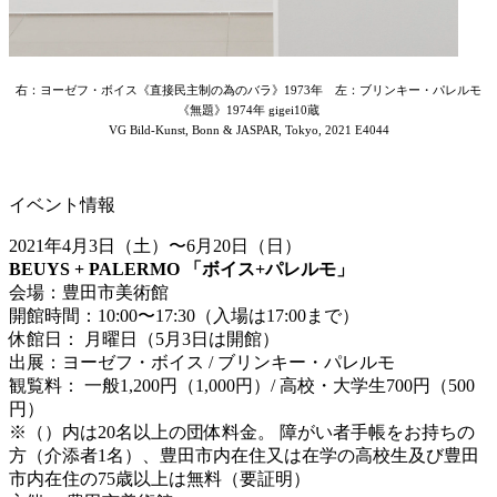
右：ヨーゼフ・ボイス《直接民主制の為のバラ》1973年 左：ブリンキー・パレルモ
《無題》1974年 gigei10蔵
VG Bild-Kunst, Bonn & JASPAR, Tokyo, 2021 E4044
イベント情報
2021年4月3日（土）〜6月20日（日）
BEUYS + PALERMO 「ボイス+パレルモ」
会場：豊田市美術館
開館時間：10:00〜17:30（入場は17:00まで）
休館日： 月曜日（5月3日は開館）
出展：ヨーゼフ・ボイス / ブリンキー・パレルモ
観覧料： 一般1,200円（1,000円）/ 高校・大学生700円（500
円）
※（）内は20名以上の団体料金。 障がい者手帳をお持ちの
方（介添者1名）、豊田市内在住又は在学の高校生及び豊田
市内在住の75歳以上は無料（要証明）