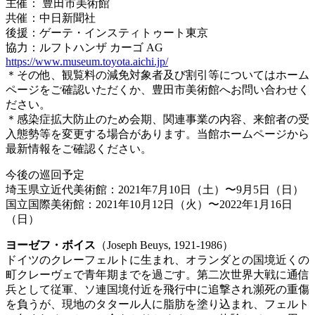
主催： 豊田市美術館
共催：中日新聞社
後援：ゲーテ・インスティトゥート東京
協力：ルフトハンザ カーゴ AG
https://www.museum.toyota.aichi.jp/
＊その他、観覧料の減免対象者及び割引等についてはホーム
ページをご確認いただくか、豊田市美術館へお問い合わせく
ださい。
＊感染症拡大防止のため会期、関連事業の内容、来館者の受
入態勢等を変更する場合があります。当館ホームページから
最新情報をご確認ください。
今後の巡回予定
埼玉県立近代美術館：2021年7月10日（土）〜9月5日（日）
国立国際美術館：2021年10月12日（火）〜2022年1月16日
（日）
ヨーゼフ・ボイス
（
Joseph Beuys, 1921-1986
）
ドイツのクレーフェルトに生まれ、オランダとの国境近くの
町クレーヴェで青年期までを過ごす。第二次世界大戦に通信
兵として従軍、ソ連国境付近を飛行中に追撃され瀕死の重傷
を負うが、現地のタタール人に脂肪を塗り込まれ、フェルト