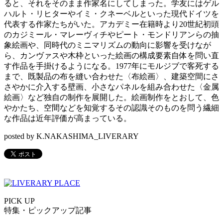
ると、それをそのまま作家名にしてしまった。学友にはゲル
ハルト・リヒターやイミ・クネーベルといった現代ドイツを
代表する作家たちがいた。アカデミー在籍時より
20
世紀初頭
のカジミール・マレーヴィチやピート・モンドリアンらの抽
象絵画や、同時代のミニマリズムの動向に影響を受けなが
ら、カンヴァスや木枠といった絵画の構成要素自体を問い直
す作品を手掛けるようになる。
1977
年にモルジブで客死する
まで、既製品の布を縫い合わせた〈布絵画〉、建築空間にさ
さやかに介入する壁画、小さなパネルを組み合わせた〈金属
絵画〉など独自の制作を展開した。絵画制作をとおして、色
やかたち、空間などを知覚するその認識そのものを問う繊細
な作品は近年評価が高まっている。
posted by K.NAKASHIMA_LIVERARY
PICK UP
特集・ピックアップ記事