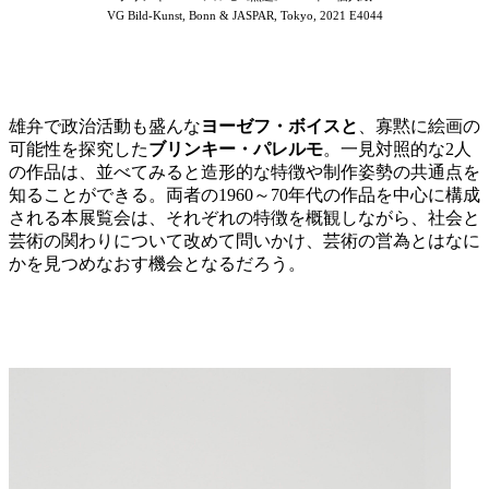
VG Bild-Kunst, Bonn & JASPAR, Tokyo, 2021 E4044
雄弁で政治活動も盛んな
ヨーゼフ・ボイスと
、寡黙に絵画の
可能性を探究した
ブリンキー・パレルモ
。一見対照的な2人
の作品は、並べてみると造形的な特徴や制作姿勢の共通点を
知ることができる。両者の
1960
～
70
年代の作品を中心に構成
される本展覧会は、それぞれの特徴を概観しながら、社会と
芸術の関わりについて改めて問いかけ、芸術の営為とはなに
かを見つめなおす機会となるだろう。