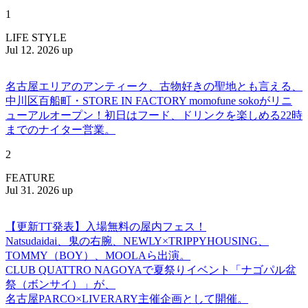
1
LIFE STYLE
Jul 12. 2026 up
名古屋エリアのアンティーク、古物好きの聖地とも言える、
中川区百船町・STORE IN FACTORY momofune sokoがリニ
ューアルオープン！初日はフード、ドリンクを楽しめる22時
までのナイター営業。
2
FEATURE
Jul 31. 2026 up
【更新TT発表】入場無料の屋内フェス！
Natsudaidai、鬼の右腕、NEWLY×TRIPPYHOUSING、
TOMMY（BOY）、MOOLAら出演。
CLUB QUATTRO NAGOYAで夏祭りイベント「ナゴパル盆
祭（ボンサイ）」が、
名古屋PARCO×LIVERARY主催企画として開催。