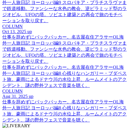
外一人旅日記 ヨーロッパ編9 スロバキア・ブラチスラヴァま
で鉄道移動。ファンシーな水色の教会、逆ピラミッド型のラ
ジオビル、UFOの塔。ソビエト建築との再会で旅のモチベ
ーションを取り戻す。
COLUMN
Oct 13. 2025 up
仕事を辞めずにバックパッカー。名古屋在住アラサーOL海
外一人旅日記 ヨーロッパ編9 スロバキア・ブラチスラヴァま
で鉄道移動。ファンシーな水色の教会、逆ピラミッド型のラ
ジオビル、UFOの塔。ソビエト建築との再会で旅のモチベ
ーションを取り戻す。
仕事を辞めずにバックパッカー。名古屋在住アラサーOL海
外一人旅日記 ヨーロッパ編8 心残りなハンガリー・ブダペス
ト旅。豪雨によるドナウ川の水位上昇、ルームメイトのアク
シデント、謎の野外フェスで音楽を聴く。
COLUMN
Aug 31. 2025 up
仕事を辞めずにバックパッカー。名古屋在住アラサーOL海
外一人旅日記 ヨーロッパ編8 心残りなハンガリー・ブダペス
ト旅。豪雨によるドナウ川の水位上昇、ルームメイトのアク
シデント、謎の野外フェスで音楽を聴く。