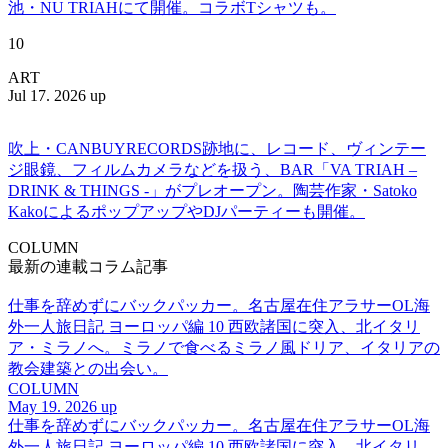
池・NU TRIAHにて開催。コラボTシャツも。
10
ART
Jul 17. 2026 up
吹上・CANBUYRECORDS跡地に、レコード、ヴィンテー
ジ眼鏡、フィルムカメラなどを扱う、BAR「VA TRIAH –
DRINK & THINGS -」がプレオープン。陶芸作家・Satoko
KakoによるポップアップやDJパーティーも開催。
COLUMN
最新の連載コラム記事
仕事を辞めずにバックパッカー。名古屋在住アラサーOL海
外一人旅日記 ヨーロッパ編 10 西欧諸国に突入、北イタリ
ア・ミラノへ。ミラノで食べるミラノ風ドリア、イタリアの
教会建築との出会い。
COLUMN
May 19. 2026 up
仕事を辞めずにバックパッカー。名古屋在住アラサーOL海
外一人旅日記 ヨーロッパ編 10 西欧諸国に突入、北イタリ