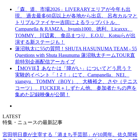
「森、道、市場2026」LIVERARYエリアが今年も出
現。 過去最多60店以上が各地から出店。 呂布カルマと
トリプルファイヤー吉田によるラップバトル、
Campanella & RAMZA、hyunis1000、徳利、Licaxxx、
TOMMY、川辺素、 食品まつり、E.O.U、Kotsuらが出
演する新ステージも！
蓮沼執太に55の質問！SHUTA HASUNUMA TEAM - 55
Questions with Shuta Hasunuma 蓮沼執太チームTOUR直
前特別企画配信アーカイブ
【MOVIE】あなたは「障がい」についてどう思う？
実験的イベント「！⇄！」にて、Campanella、NEI、
xiangyu、TOMMY（BOY）、 大橋裕之、さや（テニス
コーツ）、FUCKER＋しずたん他、 参加者たちの声を
集めた記録映像が公開！
LATEST
特集・ニュースの最新記事
宮田明日鹿が主宰する「港まち手芸部」が10周年。佐久間裕