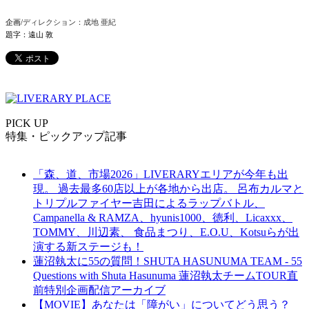
企画/
ディレクション：成地 亜紀
題字：遠山 敦
PICK UP
特集・ピックアップ記事
「森、道、市場2026」LIVERARYエリアが今年も出
現。 過去最多60店以上が各地から出店。 呂布カルマと
トリプルファイヤー吉田によるラップバトル、
Campanella & RAMZA、hyunis1000、徳利、Licaxxx、
TOMMY、川辺素、 食品まつり、E.O.U、Kotsuらが出
演する新ステージも！
蓮沼執太に55の質問！SHUTA HASUNUMA TEAM - 55
Questions with Shuta Hasunuma 蓮沼執太チームTOUR直
前特別企画配信アーカイブ
【MOVIE】あなたは「障がい」についてどう思う？