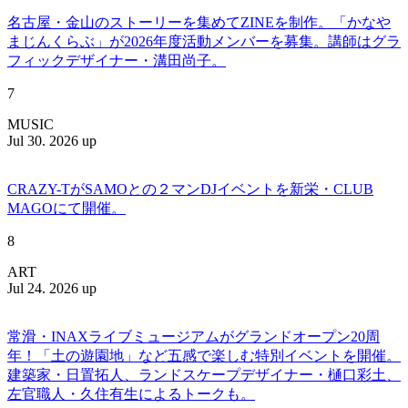
名古屋・金山のストーリーを集めてZINEを制作。「かなや
まじんくらぶ」が2026年度活動メンバーを募集。講師はグラ
フィックデザイナー・溝田尚子。
7
MUSIC
Jul 30. 2026 up
CRAZY-TがSAMOとの２マンDJイベントを新栄・CLUB
MAGOにて開催。
8
ART
Jul 24. 2026 up
常滑・INAXライブミュージアムがグランドオープン20周
年！「土の遊園地」など五感で楽しむ特別イベントを開催。
建築家・日置拓人、ランドスケープデザイナー・樋口彩土、
左官職人・久住有生によるトークも。