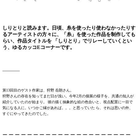
しりとりと読みます。日頃、糸を使ったり使わなかったりす
るアーティストの方々に、「糸」を使った作品を制作しても
らい、作品タイトルを 「しりとり」でリレーしていくとい
う、ゆるカッコEコーナーです。
_______
第13回目のゲスト作家は、狩野 岳朗さん。
狩野さんの存在を知ってまだ日が浅い。今年2月の個展の様子を、共通の知人が
紹介していたのが始まり。 彼の描く抽象的な絵の色合いと、視点配置に一目で
気になる人に。いつかご縁があれば。。。と思っていた ら、それは思いの外、
すぐにやってきたのでした。
ー ー ー ー ー ー ー ー ー ー ー ー ー ー ー ー ー ー ー ー ー