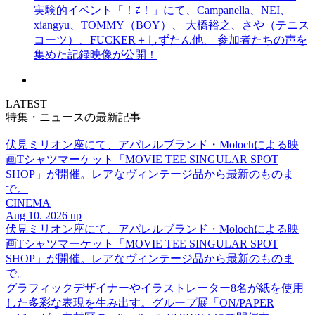
実験的イベント「！⇄！」にて、Campanella、NEI、
xiangyu、TOMMY（BOY）、 大橋裕之、さや（テニス
コーツ）、FUCKER＋しずたん他、 参加者たちの声を
集めた記録映像が公開！
LATEST
特集・ニュースの最新記事
伏見ミリオン座にて、アパレルブランド・Molochによる映
画Tシャツマーケット「MOVIE TEE SINGULAR SPOT
SHOP」が開催。レアなヴィンテージ品から最新のものま
で。
CINEMA
Aug 10. 2026 up
伏見ミリオン座にて、アパレルブランド・Molochによる映
画Tシャツマーケット「MOVIE TEE SINGULAR SPOT
SHOP」が開催。レアなヴィンテージ品から最新のものま
で。
グラフィックデザイナーやイラストレーター8名が紙を使用
した多彩な表現を生み出す。グループ展「ON/PAPER