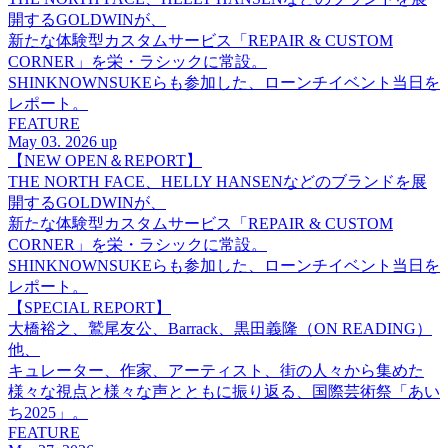
開するGOLDWINが、
新たな体験型カスタムサービス「REPAIR & CUSTOM
CORNER」を栄・ラシックに常設。
SHINKNOWNSUKEらも参加した、ローンチイベント当日を
レポート。
FEATURE
May 03. 2026 up
【NEW OPEN＆REPORT】
THE NORTH FACE、HELLY HANSENなどのブランドを展
開するGOLDWINが、
新たな体験型カスタムサービス「REPAIR & CUSTOM
CORNER」を栄・ラシックに常設。
SHINKNOWNSUKEらも参加した、ローンチイベント当日を
レポート。
【SPECIAL REPORT】
大橋裕之、鷲尾友公、Barrack、黒田義隆（ON READING）
他、
キュレーター、作家、アーティスト、街の人々から集めた
様々な視点と様々な声とともに振り返る、国際芸術祭「あい
ち2025」。
FEATURE