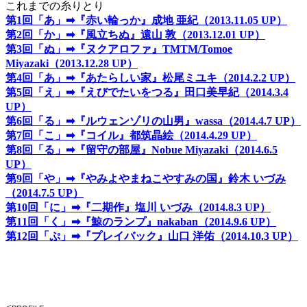
これまでの糸りとり
第1回「あ」➡『赤い輪っか』成地 亜紀（2013.11.05 UP）
第2回「か」➡『風立ちぬ』遠山 敦（2013.12.01 UP）
第3回「ぬ」➡『ヌクアロファ』TMTM/Tomoe
Miyazaki（2013.12.28 UP）
第4回「あ」➡『あたらしい家』松尾ミユキ（2014.2.2 UP）
第5回「え」➡『えびでたいをつる』田口美早紀（2014.3.4
UP）
第6回「る」➡『ルウェンゾリの山男』wassa（2014.4.7 UP）
第7回「こ」➡『コイル』都筑晶絵（2014.4.29 UP）
第8回「る」➡『留守の部屋』Nobue Miyazaki（2014.6.5
UP）
第9回「や」➡『やみよやまねこやすみの国』鈴木 いづみ
（2014.7.5 UP）
第10回「に」➡『二期作』塩川 いづみ（2014.8.3 UP）
第11回「く」➡『鯨のランプ』nakaban（2014.9.6 UP）
第12回「ぷ」➡『プレイバック』山口 洋佑（2014.10.3 UP）