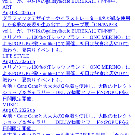
vol.1」が、中村区のgallery&cafe EUREKAにて開催中。
ART
Aug 08. 2026 up
グラフィックデザイナーやイラストレーター8名が紙を使用
した多彩な表現を生み出す。グループ展「ON/PAPER
vol.1」が、中村区のgallery&cafe EUREKAにて開催中。
メリノウール100％のTシャツブランド「ONC MERINO」に
よるPOP UPが栄・unlike.にて開催。初日は飲食出店やDJで
賑わう、夏祭りイベントも。
LIFE STYLE
Aug 07. 2026 up
メリノウール100％のTシャツブランド「ONC MERINO」に
よるPOP UPが栄・unlike.にて開催。初日は飲食出店やDJで
賑わう、夏祭りイベントも。
今池・Cane Caneと大大大の2会場を使用し、大阪のセレクト
ショップ＆ギャラリー・DELIが物販とフードのPOP UPを2
日間限定開催。
MUSIC
Aug 07. 2026 up
今池・Cane Caneと大大大の2会場を使用し、大阪のセレクト
ショップ＆ギャラリー・DELIが物販とフードのPOP UPを2
日間限定開催。
名古屋・金山のストーリーを集めてZINEを制作。「かなや