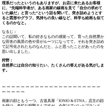
理系だったというのもありますが、お店に来たあるお客様
に、”先端科学者が、ある画家の線画を見て「自分
の求めて
いた線だ」と言った”という話を聞いて、突き詰めようとす
ると図形やグラフ、気持ちの良い線な
ど、科学も絵画も似て
くるのかなと。
なるじ：
この話聞いて、私の好きなものの感覚って、育った自然豊か
な田舎の風景の色や音がルーツになってて、それを突き詰め
て記号化されたものなんだと、ふと思ったことがあったのを
思い出しました。
狩野：
自然界には自分の知りたい、たくさんの答えがある気がしま
す。
ー ー ー ー ー ー ー ー ー ー ー ー ー ー ー ー ー ー ー ー ー
ー ー ー ー ー
画家の顔ともう一つ、古道具屋「IONIO & ETNA」店主の顔
を持つ、多忙な狩野さんですが、今年はアパレルブランド