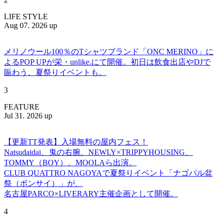
LIFE STYLE
Aug 07. 2026 up
メリノウール100％のTシャツブランド「ONC MERINO」に
よるPOP UPが栄・unlike.にて開催。初日は飲食出店やDJで
賑わう、夏祭りイベントも。
3
FEATURE
Jul 31. 2026 up
【更新TT発表】入場無料の屋内フェス！
Natsudaidai、鬼の右腕、NEWLY×TRIPPYHOUSING、
TOMMY（BOY）、MOOLAら出演。
CLUB QUATTRO NAGOYAで夏祭りイベント「ナゴパル盆
祭（ボンサイ）」が、
名古屋PARCO×LIVERARY主催企画として開催。
4