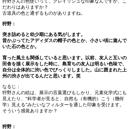
狩野さんの色使いって、グレイッシュな印象なんですが、こ
だわりはありますか？
古道具の色と通ずるものがありますね。
狩野：
突き詰めると幼少期にある気がします。
昔かぶってたアディダスの帽子の色とか、小さい頃に遊んで
いた石の色とか。
育った風土も関係していると思います。以前、友人と互いの
田舎を描く展示をした時に、島育ちの友人は明るい色味で、
自分は全体的に渋い色でびっくりしました。山に囲まれた上
州の渋さが出てるんだと思います。笑
なるじ：
狩野さんの絵は、展示の言葉選びもしかり、元素化学式にも
見えたり、”科学者が見ると、自然も（有機的）こう（幾何
学）見える”みたいなフィルターを通した印象を受けます。
そういう感覚ありますか？
狩野：