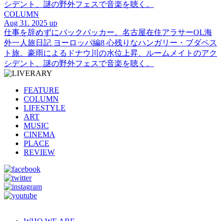
シデント、謎の野外フェスで音楽を聴く。
COLUMN
Aug 31. 2025 up
仕事を辞めずにバックパッカー。名古屋在住アラサーOL海
外一人旅日記 ヨーロッパ編8 心残りなハンガリー・ブダペス
ト旅。豪雨によるドナウ川の水位上昇、ルームメイトのアク
シデント、謎の野外フェスで音楽を聴く。
FEATURE
COLUMN
LIFESTYLE
ART
MUSIC
CINEMA
PLACE
REVIEW