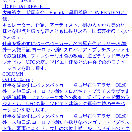
Mar 27. 2026 up
【SPECIAL REPORT】
大橋裕之、鷲尾友公、Barrack、黒田義隆（ON READING）
他、
キュレーター、作家、アーティスト、街の人々から集めた
様々な視点と様々な声とともに振り返る、国際芸術祭「あい
ち2025」。
仕事を辞めずにバックパッカー。名古屋在住アラサーOL海
外一人旅日記 ヨーロッパ編9 スロバキア・ブラチスラヴァま
で鉄道移動。ファンシーな水色の教会、逆ピラミッド型のラ
ジオビル、UFOの塔。ソビエト建築との再会で旅のモチベ
ーションを取り戻す。
COLUMN
Oct 13. 2025 up
仕事を辞めずにバックパッカー。名古屋在住アラサーOL海
外一人旅日記 ヨーロッパ編9 スロバキア・ブラチスラヴァま
で鉄道移動。ファンシーな水色の教会、逆ピラミッド型のラ
ジオビル、UFOの塔。ソビエト建築との再会で旅のモチベ
ーションを取り戻す。
仕事を辞めずにバックパッカー。名古屋在住アラサーOL海
外一人旅日記 ヨーロッパ編8 心残りなハンガリー・ブダペス
ト旅。豪雨によるドナウ川の水位上昇、ルームメイトのアク