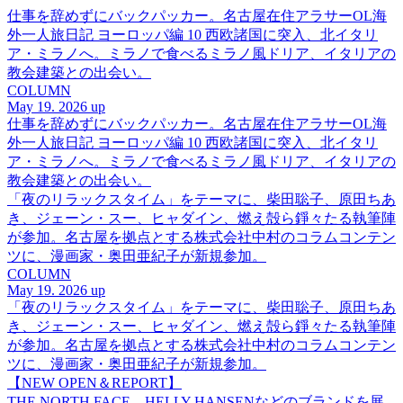
仕事を辞めずにバックパッカー。名古屋在住アラサーOL海
外一人旅日記 ヨーロッパ編 10 西欧諸国に突入、北イタリ
ア・ミラノへ。ミラノで食べるミラノ風ドリア、イタリアの
教会建築との出会い。
COLUMN
May 19. 2026 up
仕事を辞めずにバックパッカー。名古屋在住アラサーOL海
外一人旅日記 ヨーロッパ編 10 西欧諸国に突入、北イタリ
ア・ミラノへ。ミラノで食べるミラノ風ドリア、イタリアの
教会建築との出会い。
「夜のリラックスタイム」をテーマに、柴田聡子、原田ちあ
き、ジェーン・スー、ヒャダイン、燃え殻ら錚々たる執筆陣
が参加。名古屋を拠点とする株式会社中村のコラムコンテン
ツに、漫画家・奥田亜紀子が新規参加。
COLUMN
May 19. 2026 up
「夜のリラックスタイム」をテーマに、柴田聡子、原田ちあ
き、ジェーン・スー、ヒャダイン、燃え殻ら錚々たる執筆陣
が参加。名古屋を拠点とする株式会社中村のコラムコンテン
ツに、漫画家・奥田亜紀子が新規参加。
【NEW OPEN＆REPORT】
THE NORTH FACE、HELLY HANSENなどのブランドを展